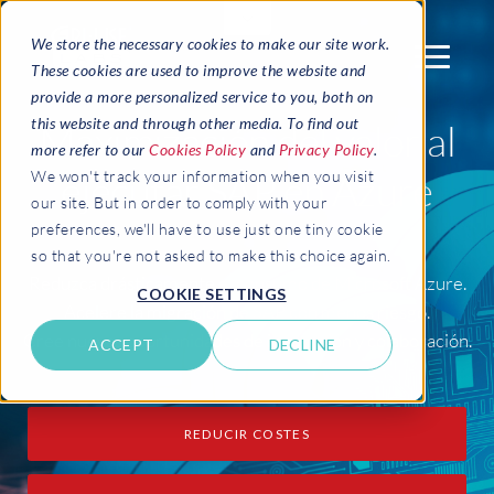
We store the necessary cookies to make our site work.
These cookies are used to improve the website and
provide a more personalized service to you, both on
this website and through other media. To find out
Maximización del valor al
more refer to our
Cookies Policy
and
Privacy Policy
.
ejecutar SAP en Azure
We won't track your information when you visit
our site. But in order to comply with your
preferences, we'll have to use just one tiny cookie
so that you're not asked to make this choice again.
Reduzca drásticamente el consumo de Microsoft Azure.
COOKIE SETTINGS
Acelere la migración de SAP con menos riesgo.
Cree nuevas oportunidades de innovación y colaboración.
ACCEPT
DECLINE
REDUCIR COSTES