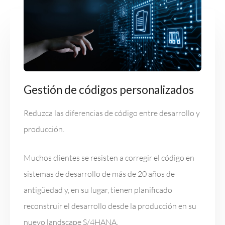
Gestión de códigos personalizados
Reduzca las diferencias de código entre desarrollo y
producción.
Muchos clientes se resisten a corregir el código en
sistemas de desarrollo de más de 20 años de
antigüedad y, en su lugar, tienen planificado
reconstruir el desarrollo desde la producción en su
nuevo landscape S/4HANA.