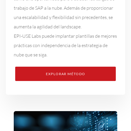
trabajo de SAP a la nube. Además de proporcionar
una escalabilidad y flexibilidad sin precedentes, se
aumenta la agilidad del landscape.
EPI-USE Labs puede implantar plantillas de mejores
prácticas con independencia de la estrategia de
nube que se siga.
EXPLORAR MÉTODO