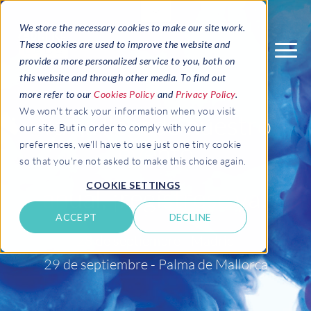
We store the necessary cookies to make our site work.
These cookies are used to improve the website and
provide a more personalized service to you, both on
this website and through other media. To find out
more refer to our
Cookies Policy
and
Privacy Policy
.
We won't track your information when you visit
Ya ha llegado nuestro
our site. But in order to comply with your
evento
preferences, we'll have to use just one tiny cookie
so that you're not asked to make this choice again.
COOKIE SETTINGS
anual,
¡regístrese ya!
ACCEPT
DECLINE
28 de septiembre - Madrid
29 de septiembre - Palma de Mallorca