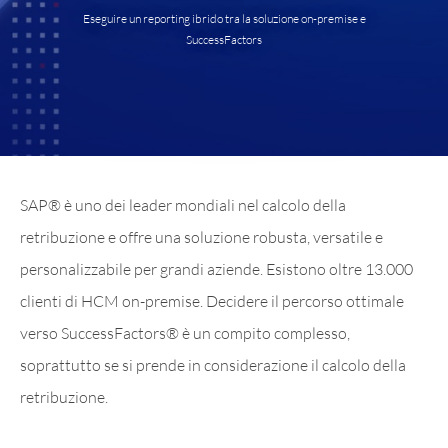
Eseguire un reporting ibrido tra la soluzione on-premise e
SuccessFactors
SAP® è uno dei leader mondiali nel calcolo della
retribuzione e offre una soluzione robusta, versatile e
personalizzabile per grandi aziende. Esistono oltre 13.000
clienti di HCM on-premise. Decidere il percorso ottimale
verso SuccessFactors® è un compito complesso,
soprattutto se si prende in considerazione il calcolo della
retribuzione.