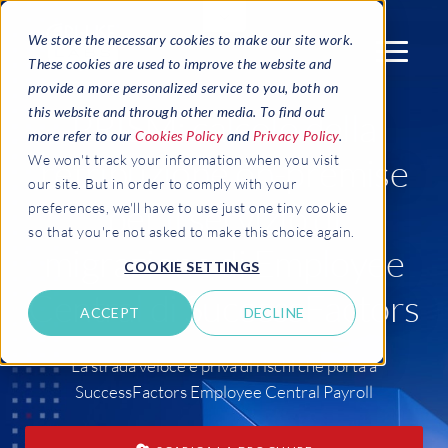
We store the necessary cookies to make our site work.
These cookies are used to improve the website and
provide a more personalized service to you, both on
this website and through other media. To find out
PRISM: calcolo della
more refer to our
Cookies Policy
and
Privacy Policy
.
retribuzione on-premise
We won't track your information when you visit
our site. But in order to comply with your
per il servizio di
preferences, we'll have to use just one tiny cookie
so that you're not asked to make this choice again.
migrazione di Employee
COOKIE SETTINGS
Central di SuccessFactors
ACCEPT
DECLINE
La strada veloce e priva di rischi che porta a
SuccessFactors Employee Central Payroll