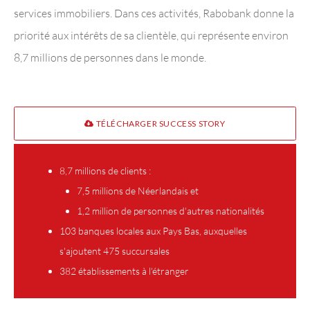
services immobiliers. Dans ces activités, Rabobank donne la
priorité aux intérêts de sa clientèle, qui représente environ
8,7 millions de personnes dans le monde.
TÉLÉCHARGER SUCCESS STORY
8,7 millions de clients :
7,5 millions de Néerlandais et
1,2 million de personnes d'autres nationalités
103 banques locales aux Pays Bas, auxquelles
s'ajoutent 475 succursales
382 établissements à l'étranger