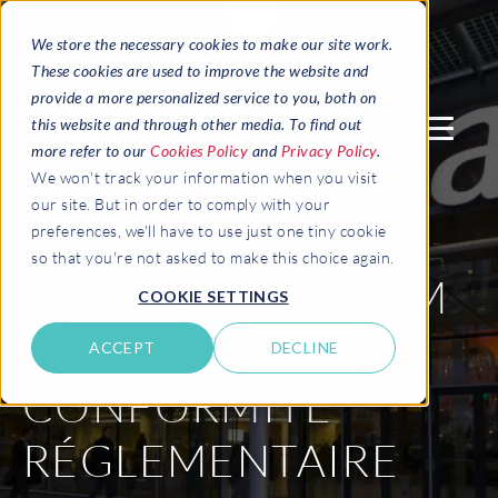
We store the necessary cookies to make our site work.
These cookies are used to improve the website and
provide a more personalized service to you, both on
this website and through other media. To find out
more refer to our
Cookies Policy
and
Privacy Policy
.
We won't track your information when you visit
our site. But in order to comply with your
RABOBANK FAIT
preferences, we'll have to use just one tiny cookie
so that you're not asked to make this choice again.
CONFIANCE À DSM
COOKIE SETTINGS
POUR LA
ACCEPT
DECLINE
CONFORMITÉ
RÉGLEMENTAIRE