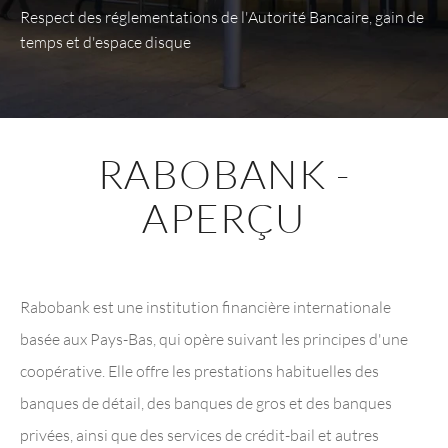
Respect des réglementations de l'Autorité Bancaire, gain de
temps et d'espace disque
RABOBANK -
APERÇU
Rabobank est une institution financière internationale
basée aux Pays-Bas, qui opère suivant les principes d'une
coopérative. Elle offre les prestations habituelles des
banques de détail, des banques de gros et des banques
privées, ainsi que des services de crédit-bail et autres