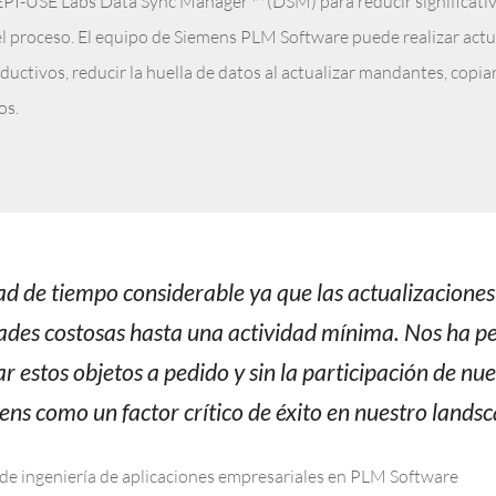
PI-USE Labs Data Sync Manager ™ (DSM) para reducir significativa
el proceso. El equipo de Siemens PLM Software puede realizar act
uctivos, reducir la huella de datos al actualizar mandantes, copi
os.
d de tiempo considerable ya que las actualizacion
dades costosas hasta una actividad mínima. Nos ha pe
 estos objetos a pedido y sin la participación de nue
ns como un factor crítico de éxito en nuestro landsca
r de ingeniería de aplicaciones empresariales en PLM Software