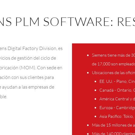
NS PLM SOFTWARE: R
s Digital Factory Division, es
Siemens tiene más de 3
cios de gestión del ciclo de
de 17,000 son emplead
fabricación (MOM). Con sede en
Ubicaciones de las ofic
ción con sus clientes para
EE. UU. - Plano, Cin
e ayudan a las empresas de
Canadá - Ontario,
ble.
América Central y de
Europa - Cambridge
Asia Pacífico: Toki
Más de 15 millones de a
Más de 140,000 cliente