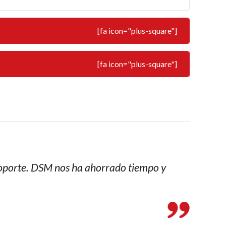
[fa icon="plus-square"]
[fa icon="plus-square"]
 soporte. DSM nos ha ahorrado tiempo y