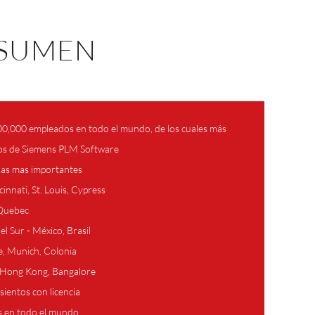
ESUMEN
00,000 empleados en todo el mundo, de los cuales más
os de Siemens PLM Software
inas mas importantes
cinnati, St. Louis, Cypress
 Quebec
l Sur - México, Brasil
, Munich, Colonia
o, Hong Kong, Bangalore
sientos con licencia
s en todo el mundo