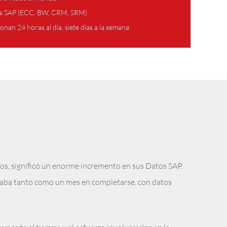
jes SAP (ECC, BW, CRM, SRM)
onan 24 horas al día, siete días a la semana
tos, significó un enorme incremento en sus Datos SAP.
daba tanto como un mes en completarse, con datos