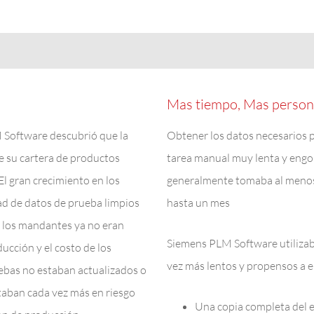
Mas tiempo, Mas person
 Software descubrió que la
Obtener los datos necesarios p
e su cartera de productos
tarea manual muy lenta y engor
El gran crecimiento en los
generalmente tomaba al menos 
d de datos de prueba limpios
hasta un mes
y los mandantes ya no eran
Siemens PLM Software utilizab
ucción y el costo de los
vez más lentos y propensos a e
ebas no estaban actualizados o
staban cada vez más en riesgo
Una copia completa del e