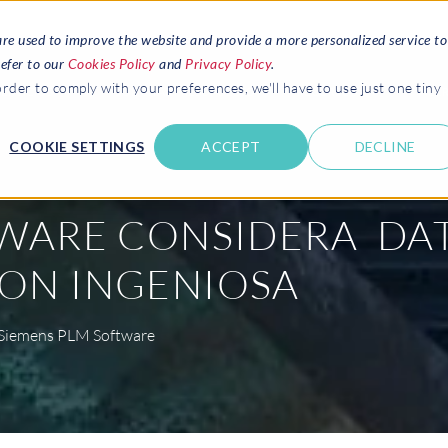
are used to improve the website and provide a more personalized service to
refer to our
Cookies Policy
and
Privacy Policy
.
rder to comply with your preferences, we'll have to use just one tiny
SERVICIOS
SOLICITAR PRESUPUESTO
RECURSOS
ACER
COOKIE SETTINGS
ACCEPT
DECLINE
TWARE CONSIDERA DA
ON INGENIOSA
e Siemens PLM Software