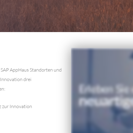
n SAP AppHaus Standorten und
 Innovation drei
en:
z zur Innovation