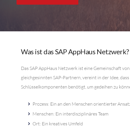
Was ist das SAP AppHaus Netzwerk?
Das SAP AppHaus Netzwerk ist eine Gemeinschaft vo
gleichgesinnten SAP-Partnern, vereint in der Idee, dass
Schlüsselkomponenten benötigt, um gedeihen zu könn
Prozess: Ein an den Menschen orientierter Ansat
Menschen: Ein interdisziplinäres Team
Ort: Ein kreatives Umfeld