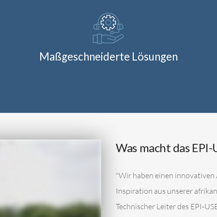
Maßgeschneiderte Lösungen
Was macht das EPI-
"Wir haben einen innovativen 
Inspiration aus unserer afrik
Technischer Leiter des EPI-US