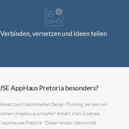
Verbinden, vernetzen und Ideen teilen
USE AppHaus Pretoria besonders?
Ansatz zum traditionellen Design Thinking, bei dem wir
anischen Umgebung schöpfen", erklärt Jhani Coetzee,
E AppHauses Pretoria. "Dieser Ansatz überwindet