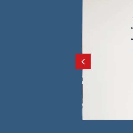
Previ
ous