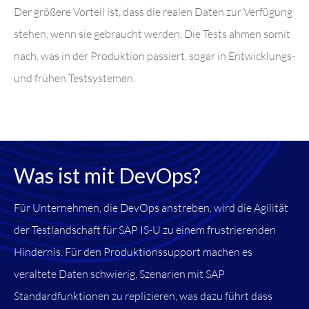
Der größere Vorteil ist, dass die realen Daten zur Verfügung
stehen, wenn sie gebraucht werden. Die Tests ahmen somit
nach, was in der Produktion passiert, sogar in Entwicklungs-
und frühen Testsystemen.
Was ist mit DevOps?
Für Unternehmen, die DevOps anstreben, wird die Agilität
der Testlandschaft für SAP IS-U zu einem frustrierenden
Hindernis. Für den Produktionssupport machen es
veraltete Daten schwierig, Szenarien mit SAP
Standardfunktionen zu replizieren, was dazu führt dass