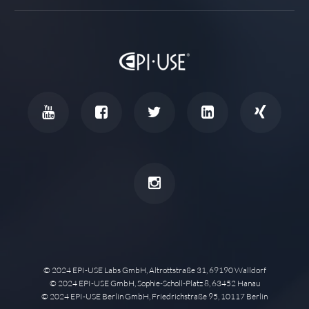
© 2024 EPI-USE Labs GmbH, Altrottstraße 31, 69190 Walldorf
© 2024 EPI-USE GmbH, Sophie-Scholl-Platz 8, 63452 Hanau
© 2024 EPI-USE Berlin GmbH, Friedrichstraße 95, 10117 Berlin