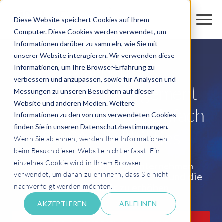
Diese Website speichert Cookies auf Ihrem
Computer. Diese Cookies werden verwendet, um
Informationen darüber zu sammeln, wie Sie mit
unserer Website interagieren. Wir verwenden diese
Machen Sie
Informationen, um Ihre Browser-Erfahrung zu
verbessern und anzupassen, sowie für Analysen und
Testdatenmanagement
Messungen zu unseren Besuchern auf dieser
Website und anderen Medien. Weitere
und Datenschutz einfach
Informationen zu den von uns verwendeten Cookies
finden Sie in unseren Datenschutzbestimmungen.
für SAP IS-Utilities
Wenn Sie ablehnen, werden Ihre Informationen
beim Besuch dieser Website nicht erfasst. Ein
einzelnes Cookie wird in Ihrem Browser
EPI-USE hilft SAP IS-U Unternehmen
verwendet, um daran zu erinnern, dass Sie nicht
Produktionsfehler zu reduzieren und die
Testflexibilität zu erhöhen.
nachverfolgt werden möchten.
AKZEPTIEREN
ABLEHNEN