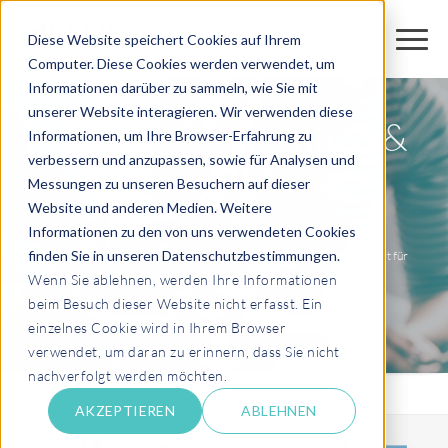
Diese Website speichert Cookies auf Ihrem
Computer. Diese Cookies werden verwendet, um
Informationen darüber zu sammeln, wie Sie mit
unserer Website interagieren. Wir verwenden diese
EPI- USE Convention &
Informationen, um Ihre Browser-Erfahrung zu
verbessern und anzupassen, sowie für Analysen und
User Group Events
Messungen zu unseren Besuchern auf dieser
Website und anderen Medien. Weitere
Informationen zu den von uns verwendeten Cookies
finden Sie in unseren Datenschutzbestimmungen.
Die EPI-USE Convention und User Group Events sind der perfekte Ort für
Wenn Sie ablehnen, werden Ihre Informationen
Networking, Kooperation und Know-how.
beim Besuch dieser Website nicht erfasst. Ein
einzelnes Cookie wird in Ihrem Browser
verwendet, um daran zu erinnern, dass Sie nicht
nachverfolgt werden möchten.
AKZEPTIEREN
ABLEHNEN