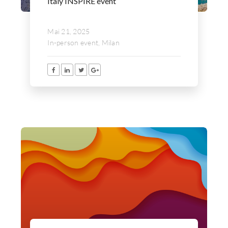
Italy INSPIRE event
Mai 21, 2025
In-person event, Milan