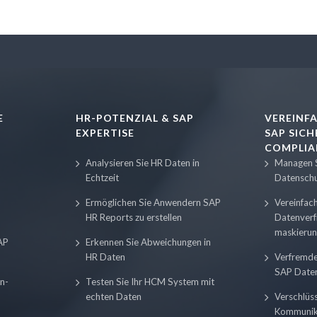
E
HR-POTENZIAL & SAP
VEREINFA
EXPERTISE
SAP SIC
COMPLIA
Analysieren Sie HR Daten in
Managen S
Echtzeit
Datensch
Ermöglichen Sie Anwendern SAP
Vereinfac
HR Reports zu erstellen
Datenverf
maskieru
AP
Erkennen Sie Abweichungen in
HR Daten
Verfremde
SAP Date
n-
Testen Sie Ihr HCM System mit
echten Daten
Verschlüss
Kommunik