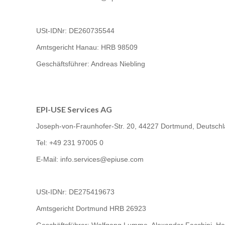
USt-IDNr: DE260735544
Amtsgericht Hanau: HRB 98509
Geschäftsführer: Andreas Niebling
EPI-USE Services AG
Joseph-von-Fraunhofer-Str. 20, 44227 Dortmund, Deutsch
Tel: +49 231 97005 0
E-Mail: info.services@epiuse.com
USt-IDNr:
DE275419673
Amtsgericht Dortmund HRB 26923
Geschäftsführer: Wolfgang Lumme, Alexander Facchini, Ha