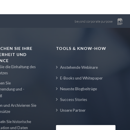
beyond corporate purpose
CHEN SIE IHRE
TOOLS & KNOW-HOW
HERHEIT UND
NCE
ie die Einhaltung des
Anstehende Webinare
utzes
E-Books und Whitepaper
hen Sie
Neueste Blogbeiträge
remdung und -
ng
Success Stories
n und Archivieren Sie
Unsere Partner
nsätze
eln Sie historische
ation und Daten