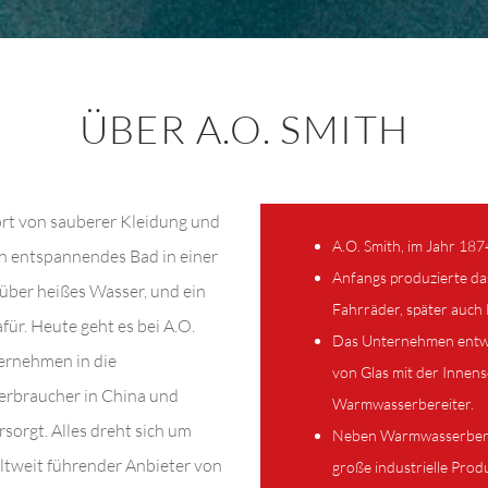
ÜBER A.O. SMITH
ort von sauberer Kleidung und
A.O. Smith, im Jahr 187
n entspannendes Bad in einer
Anfangs produzierte d
̈ber heißes Wasser, und ein
Fahrräder, später auch
ür. Heute geht es bei A.O.
Das Unternehmen entwi
ternehmen in die
von Glas mit der Innens
Verbraucher in China und
Warmwasserbereiter.
orgt. Alles dreht sich um
Neben Warmwasserbereit
eltweit führender Anbieter von
große industrielle Prod