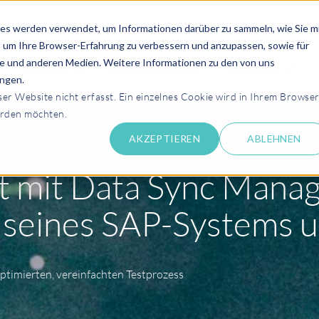
es werden verwendet, um Informationen darüber zu sammeln, wie Sie m
, um Ihre Browser-Erfahrung zu verbessern und anzupassen, sowie für
 und anderen Medien. Weitere Informationen zu den von uns
PRODUKTE
ANGEBOT ANFRAGEN
MEDIATHEK
ngen.
r Website nicht erfasst. Ein einzelnes Cookie wird in Ihrem Browse
erden möchten.
AKZEPTIEREN
ABLEHNEN
rt mit Data Sync Manag
t seines SAP-Systems 
optimierten, vereinfachten Testprozess