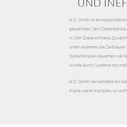
UND INE
A.O. Smith ist ein expandier
gewachsen. Sein Datenbanksy
in SAP. Diese schnelle Zunah
unter anderem die Zeitdauer 
Systemkopien dauerten viel l
wurde durch Systeme mit meh
A.O. Smith verwendete ein bek
Kopie waren komplex, unvorhe