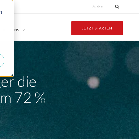
it
JETZT STARTEN
ÜBER UNS
r
er die
um 72 %