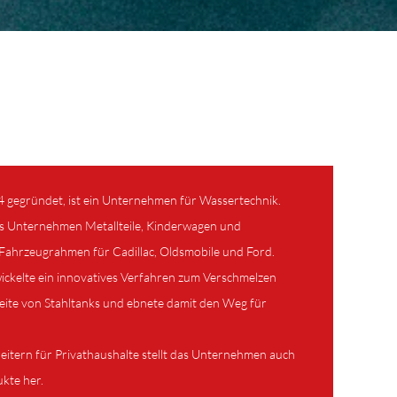
4 gegründet, ist ein Unternehmen für Wassertechnik.
as Unternehmen Metallteile, Kinderwagen und
 Fahrzeugrahmen für Cadillac, Oldsmobile und Ford.
ckelte ein innovatives Verfahren zum Verschmelzen
eite von Stahltanks und ebnete damit den Weg für
ern für Privathaushalte stellt das Unternehmen auch
ukte her.