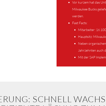
Vor kurzem hat das Unt
Milwaukee Bucks gelief
werden.
Fast Facts:
Mitarbeiter: 16.10
Hauptsitz: Milwauk
Neben organischem
Jahrzehnten auch 
Mit der SAP Imple
ERUNG: SCHNELL WACH