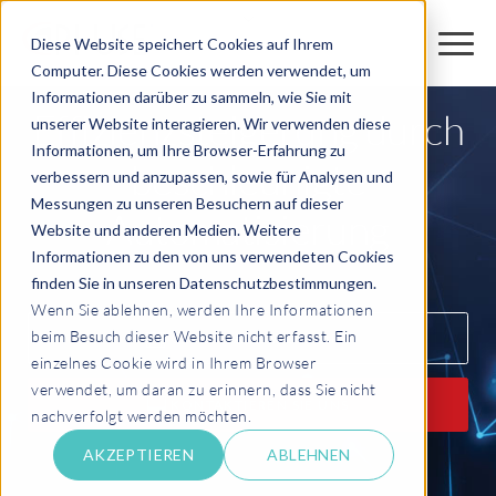
Diese Website speichert Cookies auf Ihrem
Computer. Diese Cookies werden verwendet, um
Informationen darüber zu sammeln, wie Sie mit
Effizienzsteigerung durch
unserer Website interagieren. Wir verwenden diese
Informationen, um Ihre Browser-Erfahrung zu
beschleunigte
verbessern und anzupassen, sowie für Analysen und
Messungen zu unseren Besuchern auf dieser
Automatisierung
Website und anderen Medien. Weitere
Informationen zu den von uns verwendeten Cookies
finden Sie in unseren Datenschutzbestimmungen.
Wenn Sie ablehnen, werden Ihre Informationen
beim Besuch dieser Website nicht erfasst. Ein
ON-DEMAND WEBINARE
einzelnes Cookie wird in Ihrem Browser
verwendet, um daran zu erinnern, dass Sie nicht
KONTAKTIEREN SIE UNS
nachverfolgt werden möchten.
AKZEPTIEREN
ABLEHNEN