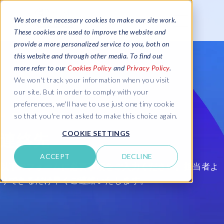
We store the necessary cookies to make our site work.
These cookies are used to improve the website and
provide a more personalized service to you, both on
this website and through other media. To find out
more refer to our
Cookies Policy
and
Privacy Policy
.
We won't track your information when you visit
our site. But in order to comply with your
preferences, we'll have to use just one tiny cookie
so that you're not asked to make this choice again.
COOKIE SETTINGS
連絡先
ACCEPT
DECLINE
以下のフォームに必要事項をご入力ください。担当者よ
りできるだけ早くご連絡いたします。