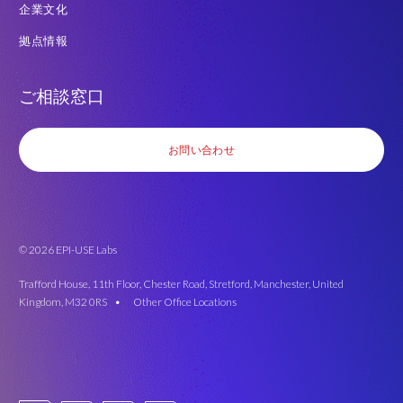
企業文化
拠点情報
ご相談窓口
お問い合わせ
© 2026 EPI-USE Labs
Trafford House, 11th Floor, Chester Road, Stretford, Manchester, United
Kingdom, M32 0RS •
Other Office Locations