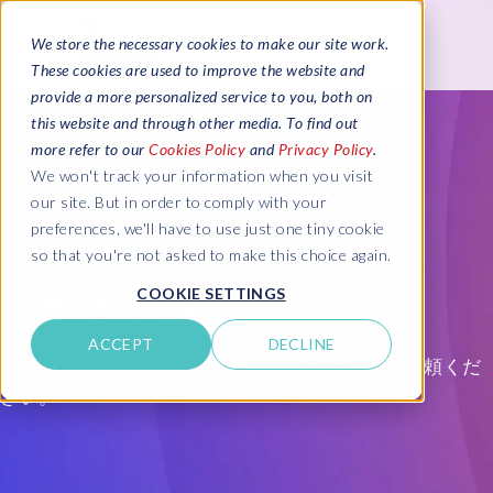
We store the necessary cookies to make our site work.
These cookies are used to improve the website and
provide a more personalized service to you, both on
this website and through other media. To find out
more refer to our
Cookies Policy
and
Privacy Policy
.
We won't track your information when you visit
our site. But in order to comply with your
preferences, we'll have to use just one tiny cookie
so that you're not asked to make this choice again.
COOKIE SETTINGS
お見積り依頼
ACCEPT
DECLINE
以下のフォームにご記入の上、お見積もりをご依頼くだ
さい。