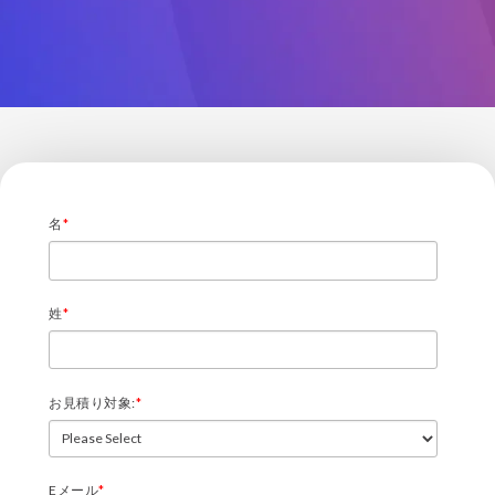
名
*
姓
*
お見積り対象:
*
Eメール
*