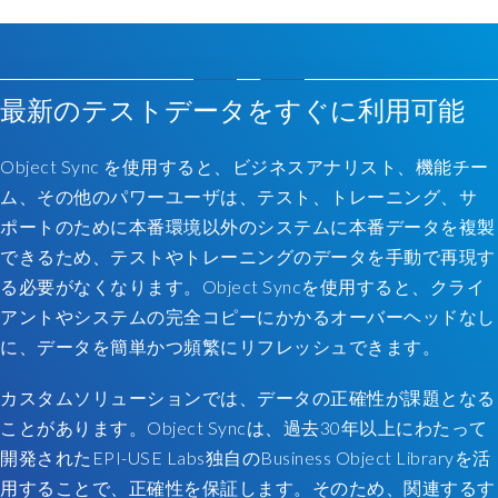
Avec
最新のテストデータをすぐに利用可能
Object
Sync,
Object Sync を使用すると、ビジネスアナリスト、機能チー
vous
ム、その他のパワーユーザは、テスト、トレーニング、サ
pouvez
sélectionner
ポートのために本番環境以外のシステムに本番データを複製
des
できるため、テストやトレーニングのデータを手動で再現す
données
る必要がなくなります。Object Syncを使用すると、クライ
au
アントやシステムの完全コピーにかかるオーバーヘッドなし
niveau
に、データを簡単かつ頻繁にリフレッシュできます。
d'un
objet
カスタムソリューションでは、データの正確性が課題となる
métier
ou
ことがあります。Object Syncは、過去30年以上にわたって
d'un
開発されたEPI-USE Labs独自のBusiness Object Libraryを活
flux
用することで、正確性を保証します。そのため、関連するす