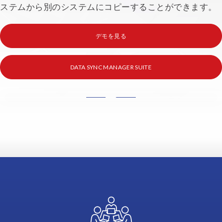
ステムから別のシステムにコピーすることができます。
デモを見る
DATA SYNC MANAGER SUITE
Avec
Object
Sync,
vous
pouvez
sélectionner
des
données
au
niveau
d'un