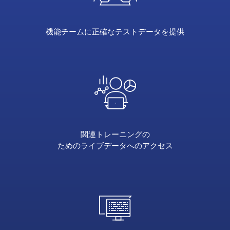
objet
métier
ou
機能チームに正確な
テストデータを提供
d'un
flux
de
transactions
(depuis
des
objets
individuels
関連トレーニングの
jusqu'à
ためのライブデータへの
アクセス
des
zones
entières
de
données)
et
les