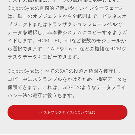
Choisissez
Object Syncの直感的で使いやすいインターフェース
parmi
は、単一のオブジェクトから全範囲まで、ビジネスオ
plusieurs
ブジェクトまたはトランザクションフローレベルで
modules,
データを選択し、非本番システムにコピーするようガ
tels
que
イドします。HCM、FI、SDなど複数のモジュールか
HCM,
ら選択できます。CATSやPayrollなどの複雑なHCMク
Finance,
ラスタデータもコピーできます。
Logistics
et
Object SyncはすべてのSAPの役割と権限を遵守し、
SD.
コピー中にスクランブルをかけるため、機密データを
Même
保護できます。これは、GDPRのようなデータプライ
les
バシー法の遵守に役立ちます。
données
complexes
du
ベストプラクティスについて読む
cluster
HCM,
telles