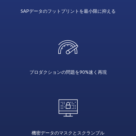
copier
vers
SAPデータのフットプリントを最小限に抑える
un
système
non
productif.
Choisissez
parmi
plusieurs
modules,
tels
プロダクションの問題を
90%速く再現
que
HCM,
Finance,
Logistics
et
SD.
Même
les
機密データのマスクと
スクランブル
données