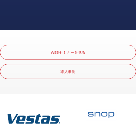
complexes
du
cluster
HCM,
telles
que
les
WEBセミナーを見る
données
de
paie
導入事例
et
de
planning,
peuvent
être
copiées.