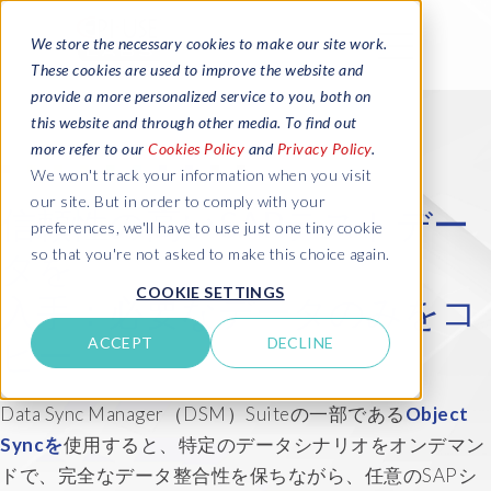
We store the necessary cookies to make our site work.
These cookies are used to improve the website and
provide a more personalized service to you, both on
this website and through other media. To find out
more refer to our
Cookies Policy
and
Privacy Policy
.
We won't track your information when you visit
our site. But in order to comply with your
信頼性の高いSAPテストデー
preferences, we'll have to use just one tiny cookie
so that you're not asked to make this choice again.
タを
COOKIE SETTINGS
入手：必要なデータのみをコ
ACCEPT
DECLINE
ピー
Data Sync Manager（DSM）Suiteの一部である
Object
Syncを
使用すると、特定のデータシナリオをオンデマン
ドで、完全なデータ整合性を保ちながら、任意のSAPシ