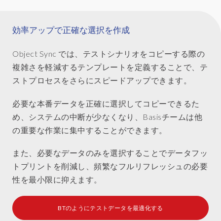
que
les
données
効率アップで正確な選択を作成
de
paie
Object Sync では、テストシナリオをコピーする際の
et
複雑さを軽減するテンプレートを定義することで、テ
de
ストプロセスをさらにスピードアップできます。
planning,
peuvent
必要な本番データを正確に選択してコピーできるた
être
copiées.
め、システムの中断が少なくなり、Basisチームは他
の重要な作業に集中することができます。
また、必要なデータのみを選択することでデータフッ
トプリントを削減し、頻繁なフルリフレッシュの必要
性を最小限に抑えます。
BTのようにテストデータを最適化する