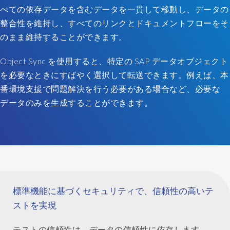
de
べての依存データを含むデータを一貫して移動し、データの
transactions
整合性を維持し、すべてのリンクとドキュメントフローをそ
(depuis
のまま維持することができます。
des
objets
Object Sync を使用すると、特定の SAP データオブジェクト
individuels
jusqu'à
を必要なときにすばやく選択して転送できます。例えば、本
des
番環境支援で問題解決を行う必要がある場合など、必要な
zones
データのみを生成することができます。
entières
de
données)
et
les
copier
vers
標準機能に基づくセキュリティで、信頼性の高いテ
un
système
ストを実現
non
productif.
テストの信頼性は、データの信頼性に依存します。