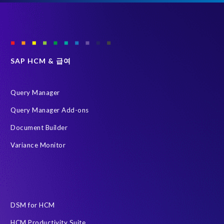
we
are
fast.
It's
really
good
SAP HCM & 급여
to
see
Query Manager
a
team
Query Manager Add-ons
running
Document Builder
by
itself.
Variance Monitor
They
know
what
to
do
DSM for HCM
and
they're
HCM Productivity Suite