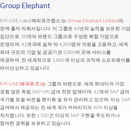
see
Group Elephant
a
team
EPI-USE Labs(에피유즈랩스)는
Group Elephant Limited
의
running
by
전액 출자 자회사입니다. 이 그룹은 42년의 실적을 보유한 기업
itself.
집단으로, 10개의 브랜드 그룹으로 구성된 복합 기업으로
They
운영되며, 42개국에 걸쳐 약 4,200명의 직원을 고용하고, 세계
know
최대 규모의 기업 및 공공기관 2,000여 곳에 서비스를
what
제공하며, 전 세계적으로 1,800개 이상의 조직에 소프트웨어를
to
라이선싱하고 있습니다.
do
and
they're
EPI-USE
(
에피유즈
)는
그룹의 브랜드로, 세계 최대이자 가장
equipped.
경험 많은 독립 SAP HR/급여 전문 업체이며, 42개의 SAP 급여
If
국가별 로컬 버전을 현지화 및 유지 관리하고 있으며, 이는 SAP
you
급여에서 제공되는 전 세계 국가 커버리지의 40% 이상을
have
차지합니다. 또한 1,500건 이상의 SAP 구현을 주도하거나
a
good
참여한 경력을 보유하고 있습니다.
team