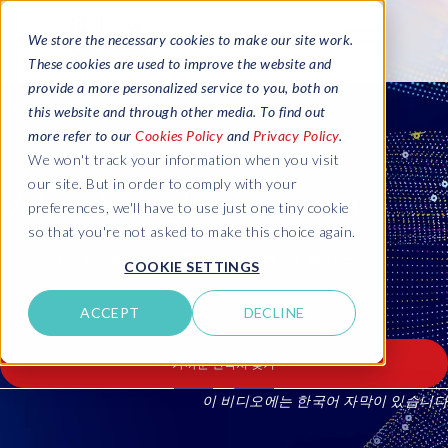
We store the necessary cookies to make our site work.
These cookies are used to improve the website and
provide a more personalized service to you, both on
this website and through other media. To find out
more refer to our
Cookies Policy
and
Privacy Policy
.
We won't track your information when you visit
our site. But in order to comply with your
Value through innovation
preferences, we'll have to use just one tiny cookie
so that you're not asked to make this choice again.
EPI-USE Labs(
에피유즈랩스
)에 대해 더 알아보기
COOKIE SETTINGS
ACCEPT
DECLINE
가까운 연락처 찾기
You
이 비디오에는 한국어 자막이 있습니다
have
put