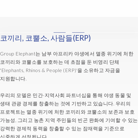
and
good
technology
that
supports
코끼리, 코뿔소, 사람들(ERP)
You
you,
have
that's
put
Group Elephant는 남부 아프리카 야생에서 멸종 위기에 처한
a
forward
good
코끼리와 코뿔소를 보호하는 데 초점을 둔 비영리 단체
knowledgeable
mix.
'Elephants, Rhinos & People (ERP)'을 소유하고 자금을
consultants
So
지원합니다.
who
it's
went
also
to
우리의 모델은 민간-지역사회 파트너십을 통해 야생 동물 및
the
some
생태 관광 경제를 창출하는 것에 기반하고 있습니다. 우리의
feedback
amount
we
프로젝트는 멸종 위기에 처한 코끼리와 코뿔소의 보존과 보호
of
get
가능성, 그리고 농촌 지역 주민들의 빈곤 완화에 기여할 수 있는
effort
from
강력한 경제적 동력을 창출할 수 있는 잠재력을 기준으로
to
the
understand
신중하게 선정됩니다.