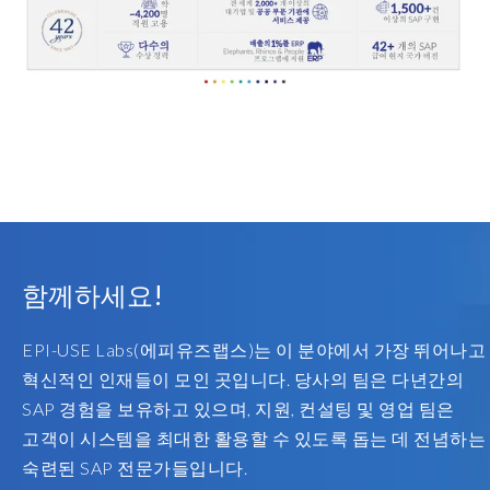
Do
you
actually
feel
part
of
building
the
solution
with
them?
함께하세요!
There
was
EPI-USE Labs(에피유즈랩스)는 이 분야에서 가장 뛰어나고
never
too
혁신적인 인재들이 모인 곳입니다. 당사의 팀은 다년간의
big
SAP 경험을 보유하고 있으며, 지원, 컨설팅 및 영업 팀은
of
고객이 시스템을 최대한 활용할 수 있도록 돕는 데 전념하는
a
숙련된 SAP 전문가들입니다.
challenge