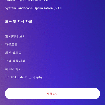
also
the
System Landscape Optimization (SLO)
feedback
we
도구 및 지식 자료
get
from
the
웹 세미나 보기
internal
다운로드
customer.
Everything
최신 블로그
that
고객 성공 사례
we
do
파트너 찾기
is
centered
EPI-USE Labs의 소식 구독
on
what
we
지원 받기
build
in