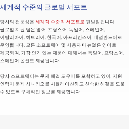
do
세계적 수준의 글로벌 서포트
and
that
당사의 전문성은
세계적 수준의 서포트로
뒷받침됩니다.
we
글로벌 지원 팀은 영어, 프랑스어, 독일어, 스페인어,
are
이탈리아어, 히브리어, 한국어, 아프리칸스어, 네덜란드어로
really
happy
운영됩니다. 모든 소프트웨어 및 사용자 매뉴얼은 영어로
with
제공되며, 가장 인기 있는 제품에 대해서는 독일어, 프랑스어,
what
스페인어 옵션도 제공됩니다.
we
use
당사 소프트웨어는 문제 해결 도우미를 포함하고 있어, 지원
and
we
인력이 문제 시나리오를 시뮬레이션하고 신속한 해결을 도울
are
수 있도록 구체적인 정보를 제공합니다.
fast.
It's
really
good
to