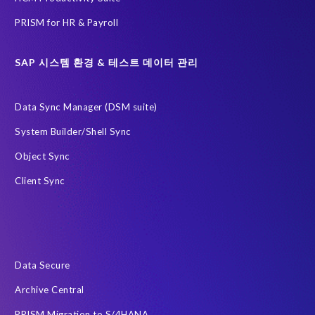
equipped.
PRISM for HR & Payroll
If
you
have
SAP 시스템 환경 & 테스트 데이터 관리
a
good
Data Sync Manager (DSM suite)
team
and
System Builder/Shell Sync
good
Object Sync
technology
that
Client Sync
supports
you,
that's
a
good
Data Secure
mix.
So
Archive Central
it's
PRISM Migration to S/4HANA