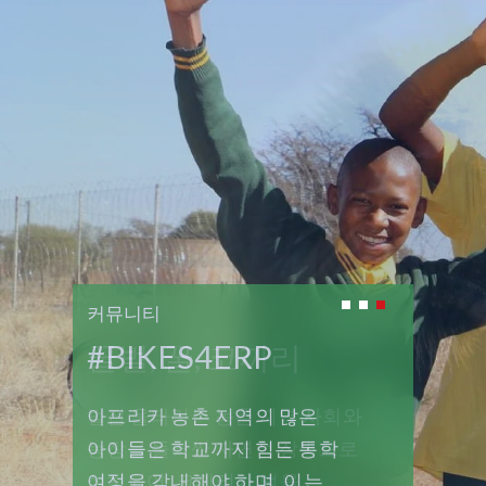
where
products
a
and
lot
services
of
then
companies
are
don't
always
allow
grounded
that.
in
Do
real
you
world
actually
business
feel
problems
part
커뮤니티
커뮤니티
커뮤니티
that
of
we
기업 목적 그 이상
꿀벌, 꿀, 코끼리
#BIKES4ERP
building
need
the
to
solution
EPI-USE Labs는 4,200명 이상의
벌집 울타리는 농촌 지역 사회와
아프리카 농촌 지역의 많은
be
with
solving.
직원을 고용하고 있으며, 직원 소유
농장을 둘러싼 자연적 장벽으로
아이들은 학교까지 힘든 통학
them?
We
구조를 중심으로 운영되는 Group
설치되어, 코끼리가 벌을
여정을 감내해야 하며, 이는
There