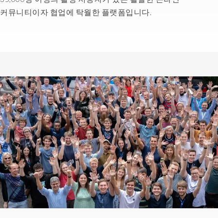
that
커뮤니티이자 협업에 탁월한 플랫폼입니다.
we
needed
in
a
in
a
very
challenging
time.
With
EPI-
USE
Labs,
we
have
reliability
in
what
we