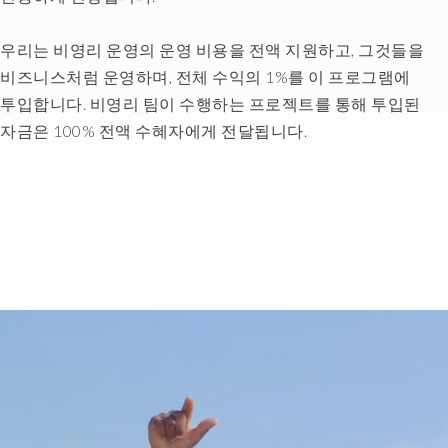
internal
where
customer.
we're
우리는 비영리 운영의 운영 비용을 전액 지원하고, 그것들을
Everything
coming
that
비즈니스처럼 운영하며, 전체 수익의 1%를 이 프로그램에
from
we
투입합니다. 비영리 팀이 수행하는 프로젝트를 통해 투입된
and
do
자금은 100% 전액 수혜자에게 전달됩니다.
also
is
trying
centered
to
on
understand
what
really
we
our
build
need.
in
We
today
get
for
to
a
chat
client
to
tomorrow.
the
So
developers
our