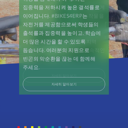
probably
was
Elephant의 멤버사입니다. Group
두려워하는 특성을 활용해 자유롭게
집중력을 저하시켜 높은 결석률로
have
never
seen
Elephant는 또한 Elephants, Rhinos
돌아다니는 코끼리로부터 농작물을
이어집니다. #BIKES4ERP는
too
your
& People(ERP)라는 비영리 단체를
보호합니다. 또한 이러한 벌집은
자전거를 제공함으로써 학생들의
big
problem
of
소유·후원하고 있으며, 멸종 위기에
코끼리로부터의 보호 기능뿐만
출석률과 집중력을 높이고, 학습에
before,
a
and
처한 코끼리와 코뿔소 인접 지역에
아니라 천연 꿀을 생산하여, 지역
더 많은 시간을 할 수 있도록
challenge
if
거주하는 농촌 주민들의 경제적
사회에 일자리를 창출하고 지속적인
돕습니다. 여러분의 지원으로
for
we
the
자립을 지원함으로써 이들 위기
수입원을 제공합니다.
빈곤의 악순환을 끊는 데 함께해
haven't,
team.
종의 보존에 기여하고 있습니다.
주세요.
we
We
know
당사 수익의 1%는 ERP 프로그램에
자세히 알아보기
got
we
technical
기부됩니다.
자세히 알아보기
have
resources
the
all
engineers
자세히 알아보기
across
and
the
the
globe,
consultants
which
to