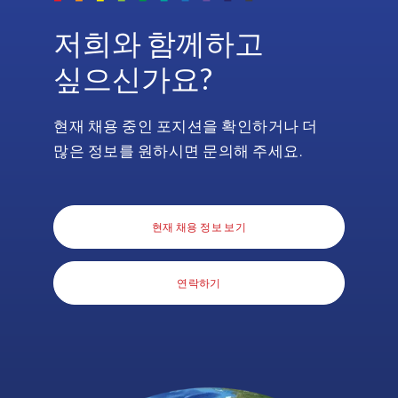
certainly
be
provided
저희와 함께하고
able
the
to
extra
싶으신가요?
resolve
sets
and
of
deliver
현재 채용 중인 포지션을 확인하거나 더
hands
a
that
많은 정보를 원하시면 문의해 주세요.
solution
we
to
needed
you.
in
현재 채용 정보 보기
a
in
a
연락하기
very
challenging
time.
With
EPI-
USE