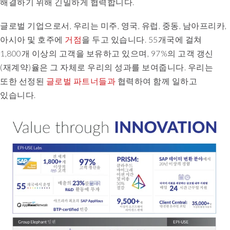
해결하기 위해 긴밀하게 협력합니다.
to
understand
글로벌 기업으로서, 우리는 미주, 영국, 유럽, 중동, 남아프리카,
really
아시아 및 호주에
거점
을 두고 있습니다. 55개국에 걸쳐
our
need.
1,800개 이상의 고객을 보유하고 있으며, 97%의 고객 갱신
We
(재계약)율은 그 자체로 우리의 성과를 보여줍니다. 우리는
get
또한 선정된
글로벌 파트너들과
협력하여 함께 일하고
to
있습니다.
chat
to
the
developers
where
a
lot
of
companies
don't
allow
that.