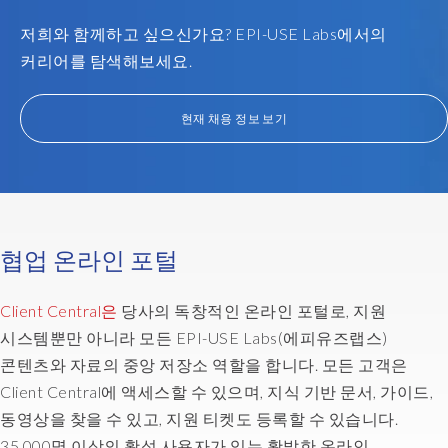
for
저희와 함께하고 싶으신가요? EPI-USE Labs에서의
the
team.
커리어를 탐색해보세요.
We
got
현재 채용 정보 보기
technical
resources
all
across
the
globe,
협업 온라인 포털
which
certainly
Client Central은
당사의 독창적인 온라인 포털로, 지원
provided
the
시스템뿐만 아니라 모든 EPI-USE Labs(에피유즈랩스)
extra
콘텐츠와 자료의 중앙 저장소 역할을 합니다. 모든 고객은
sets
Client Central에 액세스할 수 있으며, 지식 기반 문서, 가이드,
of
동영상을 찾을 수 있고, 지원 티켓도 등록할 수 있습니다.
hands
35,000명 이상의 활성 사용자가 있는 활발한 온라인