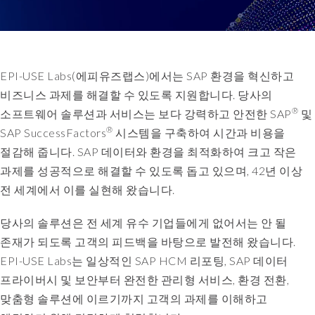
forward
knowledgeable
consultants
who
EPI-USE Labs(에피유즈랩스)에서는 SAP 환경을 혁신하고
went
비즈니스 과제를 해결할 수 있도록 지원합니다. 당사의
to
®
some
소프트웨어 솔루션과 서비스는 보다 강력하고 안전한 SAP
및
amount
®
SAP SuccessFactors
시스템을 구축하여 시간과 비용을
of
절감해 줍니다. SAP 데이터와 환경을 최적화하여 크고 작은
effort
과제를 성공적으로 해결할 수 있도록 돕고 있으며, 42년 이상
to
전 세계에서 이를 실현해 왔습니다.
understand
where
당사의 솔루션은 전 세계 유수 기업들에게 없어서는 안 될
we're
존재가 되도록 고객의 피드백을 바탕으로 발전해 왔습니다.
coming
from
EPI-USE Labs는 일상적인 SAP HCM 리포팅, SAP 데이터
and
프라이버시 및 보안부터 완전한 관리형 서비스, 환경 전환,
also
맞춤형 솔루션에 이르기까지 고객의 과제를 이해하고
trying