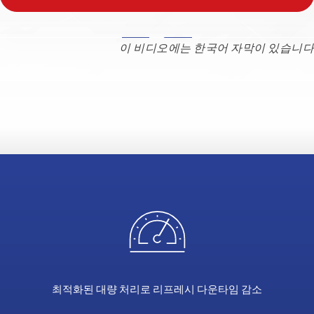
Data
이 비디오에는 한국어 자막이 있습니다
Secure
provides
random
assignements
of
synthetic
values
for
masking
with
pattern
breaking
to
ensure
anonymity.
최적화된 대량 처리로 리프레시 다운타임 감소
Leveraging