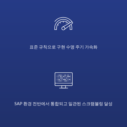
our
in
depth
data
module
mapping
of
표준 규칙으로 구현 수명 주기 가속화
SAP,
Data
Secure
allows
you
to
consistently
anonymise
data
SAP 환경 전반에서 통합되고 일관된 스크램블링 달성
across
a
single
or