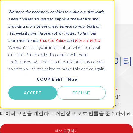
We store the necessary cookies to make our site work.
These cookies are used to improve the website and
provide a more personalized service to you, both on
this website and through other media. To find out
more refer to our
Cookies Policy
and
Privacy Policy
.
We won't track your information when you visit
our site. But in order to comply with your
비운영 SAP 시스템 환경 데이터
preferences, we'll have to use just one tiny cookie
so that you're not asked to make this choice again.
보호 및 스크램블
COOKIE SETTINGS
및
Data Sync Manager(DSM) Suite
SAP 솔루션용 Data
ACCEPT
DECLINE
일부인 Data Secure™를 사용하여 SAP
Privacy Suite의
비운영 환경의 민감한 데이터를 스크램블링 하여 SAP
데이터 보안을 개선하고 개인정보 보호 법률을 준수하세요.
데모 요청하기