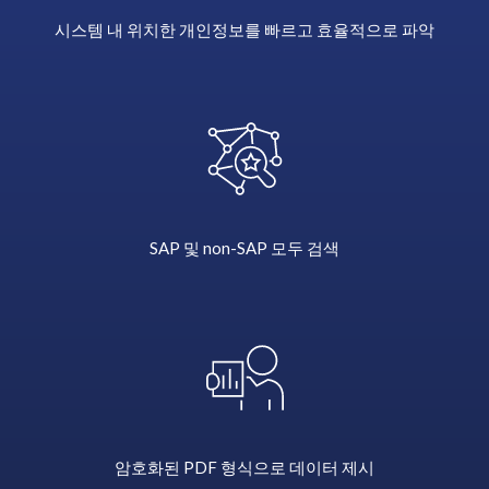
can
시스템 내 위치한 개인정보를 빠르고 효율적으로 파악
then
be
sent
directly
to
the
data
subject
confirming
SAP 및 non-SAP 모두 검색
all
of
the
information
that
you
hold
on
암호화된 PDF 형식으로 데이터 제시
them