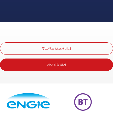
in
line
with
the
latest
privacy
laws.
풋프린트 보고서 예시
데모 요청하기