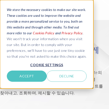
We store the necessary cookies to make our site work.
These cookies are used to improve the website and
provide a more personalized service to you, both on
this website and through other media. To find out
more refer to our
Cookies Policy
and
Privacy Policy
.
We won't track your information when you visit
our site. But in order to comply with your
민감한 개인정보를 신속하게
preferences, we'll have to use just one tiny cookie
so that you're not asked to make this choice again.
조회
COOKIE SETTINGS
EPI-USE Labs의 SAP 솔루션 전용 Data Privacy Suite의
ACCEPT
DECLINE
일부인 Data Disclose를 사용하면, SAP 시스템 환경
전반을 즉시 검색하여 데이터 주체의 데이터 풋프린트를
찾아내고, 조회하며, 제시할 수 있습니다.