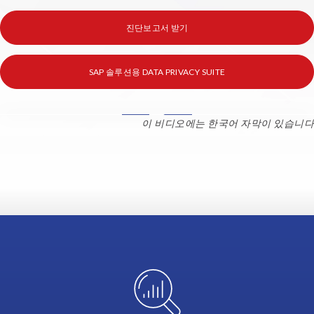
진단보고서 받기
SAP 솔루션용 DATA PRIVACY SUITE
Data
이 비디오에는 한국어 자막이 있습니다
Disclose
is
part
of
our
Privacy
suite
of
solutions.
It
provides