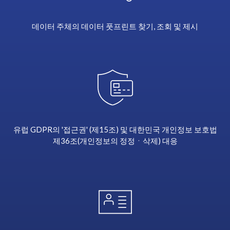
the
ability
to
데이터 주체의 데이터 풋프린트 찾기, 조회 및 제시
search
for
an
individual
data
subject,
pull
their
유럽 GDPR의 '접근권' (제15조) 및 대한민국 개인정보 보호법
information
제36조(개인정보의 정정ㆍ삭제) 대응
into
a
single
password
protected
and
encrypted
PDF