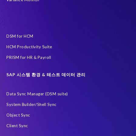
인공지능(AI)
자동화
AFSUG
At-risk elephants and rhinos
Data Redact
Data Sync Manager
Data privacy regulations
DSM for HCM
ECP로 이전을 위한 PRISM
HCM Productivity Suite
EPI-USE Labs Data Privacy Suite SAP 솔루션 용
PRISM for HR & Payroll
EPI-USE Labs의 솔루션
Governance, Risk Management and Compliance (GRC)
H4S4
SAP 시스템 환경 & 테스트 데이터 관리
HCM (Private Cloud Edition)으로 이전을 위한 PRISM
Data Sync Manager (DSM suite)
RISE with SAP
SAP
SAP HCM 보고서
System Builder/Shell Sync
SAP HCM 온프레미스
SAP RISE
Object Sync
SAP SuccessFactors 차세대 급여 시스템
Client Sync
SAP data privacy and compliance
SAP 데이터 보안