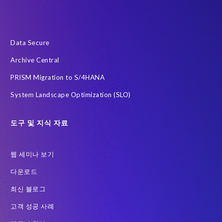
SAP 시스템
Soterion
개인식별정보 PII
금융 서비스
급여
데이터 최소화
데이터 프라이버시 진단
사우디아라비아
전략적 파트너십
정확한 테스트 데이터
Data Secure
클라우드
하이브리드 (Hybrid)
한국
AI 에이전트
Archive Central
Archive
Community
DSM
Data Redaction
PRISM Migration to S/4HANA
Data Sync Manager HCM 용
Data Sync Manager for HCM
System Landscape Optimization (SLO)
Employee Central Payroll
GDPR
GDPR compliance
GRC for SAP
Guest order
H4S4로 이전을 위한 PRISM
도구 및 지식 자료
HCM
Intelligent Enterprise
Legacy
One-time customer
웹 세미나 보기
PCE를 이전을 위한 PRISM
Query Manager
다운로드
RISE with SAP 여정
S/4HANA Migrations
S4HANA
최신 블로그
SAP BW
SAP ERP HCM
SAP GDPR
고객 성공 사례
SAP HCM S/4HANA 용
SAP HCM 급여