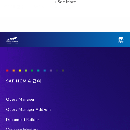
+ See More
GDPR 준수
SAP 테스트 데이터 관리
클라우드 마이그레이션
ERP
Object Sync
SAP S/4HANA 진단
SAP 환경 변환
Variance Monitor
브라운필드 (Brownfield)
선택적 데이터 전환 (SDT)
인적 자본 관리 (HCM)
테스트 데이터 관리
Data Privacy suite
Elephants, Rhinos & People
Group Elephant
SAP systems
SAP 데이터
SAP 데이터 복제 및 마스킹
그린필드 (Greenfield)
SAP HCM & 급여
데이터 스크램블링
데이터 프라이버시 준수
시스템 환경 최적화 (SLO)
재구축 없이 변환
Query Manager
HR 및 급여 데이터
S/4HANA Private Cloud Edition (PCE)
Query Manager Add-ons
SAP 데이터 처리에 관한 계약
SAP 비운영 시스템
Document Builder
SAP 클라우드 마이그레이션
SLO
급여 보고서
Variance Monitor