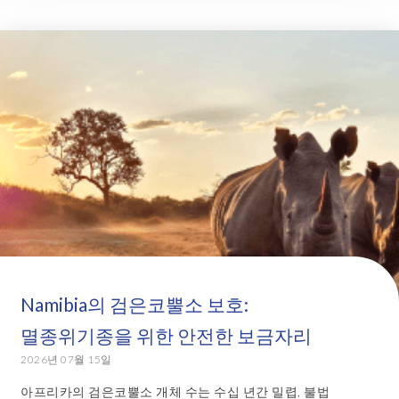
Namibia의 검은코뿔소 보호:
멸종위기종을 위한 안전한 보금자리
2026년 07월 15일
아프리카의 검은코뿔소 개체 수는 수십 년간 밀렵, 불법