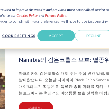
are used to improve the website and provide a more personalized service to
서비스
자료
회사 소개
refer to our
Cookies Policy
and
Privacy Policy
.
rder to comply with your preferences, we'll have to use just one tiny
문의하기
COOKIE SETTINGS
ACCEPT
DECLINE
고객 성공 사례
SAP 시스템 환경 & 테스트
SAP 시스템 환경 & 테스트
SA
SA
트를 읽어보세요.
다른 기업들이 EPI-USE Labs와 함께 성공한 이야기
데이터 관리
데이터 관리
 하는 일
문의하기
Dat
Clo
Data Sync Manager (DSM) suite
PRISM Migrations to S/4HANA
의 문화
Namibia의 검은코뿔소 보호: 멸
확인하세요.
- D
BR
- System Builder/Shell Sync
System Landscape Optimization
너
아프리카의 검은코뿔소 개체 수는 수십 년간 밀렵, 
(SLO)
- D
- Object Sync
받아왔습니다. 오늘날 나미비아 Black Rhino Sanctuary
S/4HANA sandbox creation
- D
(ERP)의 보전 활동은 이 특별한 종의 미래를 지키는 
- Client Sync
블로그에서는 혁신적인 야생동물 보호 전략을 바탕으로 N
- D
SAP 데이터 개인정보 보호 및
- Object Extractor
보안
Sot
자세히 보기