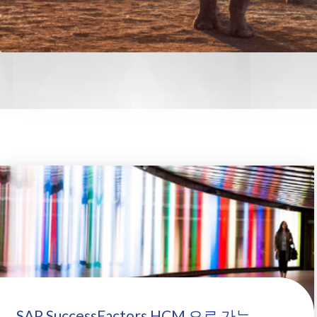
SAP SuccessFactors HCM 으로 가는