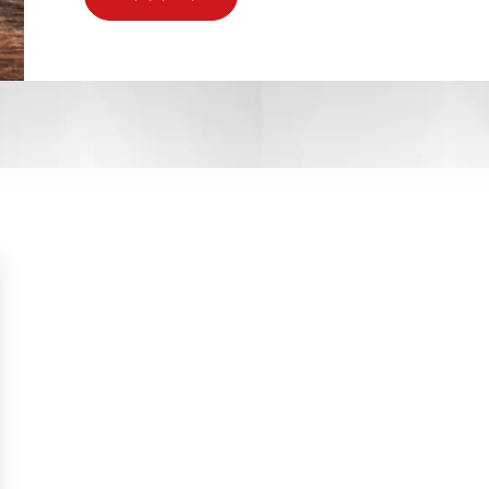
- Data Secure
SAP data privacy assessment
- L
service
Archive Central
Mass data removal services
지원 및 교육
Client Central