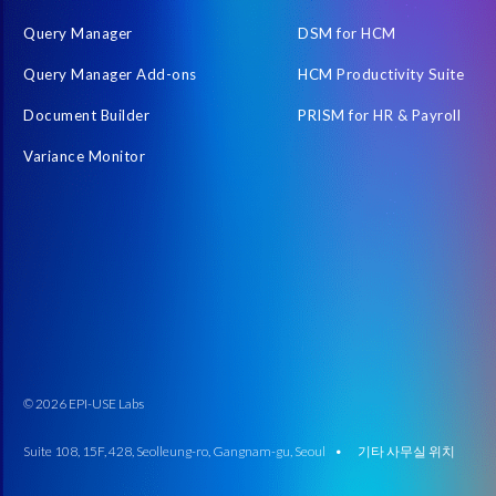
DSM 준비 상태 평가
Data Diclose
Data Security
Data 
Query Manager
DSM for HCM
EPI-USE Labs Data Privacy Suite for SAP solutions
EPI-USE Labs
Query Manager Add-ons
HCM Productivity Suite
General Data Protection
HCM Productivity Suite
HR and Pa
Document Builder
PRISM for HR & Payroll
IDOCs
INSPIRE
Innovation
Intelligent HR and Payroll
Variance Monitor
NZDT
Near-zero downtime (NZDT)
News
Optimised 
Personal Data Protection Law (PDPL)
Pilot
Query Manager 
S/4HANA로 이전을 위한 PRISM
S4HANA 마이그레이션
SA
SAP ECC
SAP HCM Data
SAP HCM for SAP S/4HANA On-p
SAP PCE 클라우드 호스팅
SAP Payroll
SAP S/4HANA Private
SAP SuccessFactors Next-Gen Payroll
SAP Successfactors SFPa
SAP test data management
SAP 데이터 건강
SAP 데이터 
© 2026 EPI-USE Labs
SAP 보고서
SAP 비즈니스 데이터 클라우드
SAP 시스템 
Suite 108, 15F, 428, Seolleung-ro, Gangnam-gu, Seoul •
기타 사무실 위치
SAP의 데이터 보호와 프라이버시 (DPP)
South Africa
Succe