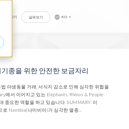
문의하기
KO
살펴보기
P 프라이버시 및 보안
P 관리형 서비스
를 알아보세요.
a Privacy suite
ud management services
종위기종을 위한 안전한 보금자리
ata Secure
IDGE Managed Services
불법 야생동물 거래, 서식지 감소로 인해 심각한 위협을
ata Disclose
에서 이어지고 있는 Elephants, Rhinos & People
ata Redact
데 중요한 역할을 하고 있습니다. SUMMARY: 이
amibia(나미비아)가 심각한 멸종...
ata Retain
erion (GRC)