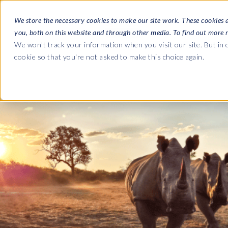
We store the necessary cookies to make our site work. These cookies 
소프트웨어
you, both on this website and through other media. To find out more 
We won't track your information when you visit our site. But in o
cookie so that you're not asked to make this choice again.
회사
블로그
SAP HCM & 급여
SAP HCM & 급여
SAP SLO, SAP HCM, 클라우드에 대한 최신 업데이
우리가
HCM Productivity Suite
PRISM for HR & Payroll
웨비나
우리
실시간 및 녹화된 웨비나에서 전문가의 인사이트를 
Query Manager
다운로드
파트
Query Manager Add-ons
무료 전자책, 전문가 가이드 등을 다운로드하세요.
위치
Document Builder
Variance Monitor
DSM for HCM