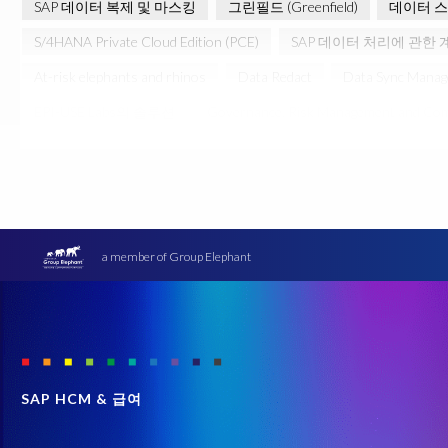
SAP 데이터 복제 및 마스킹
그린필드 (Greenfield)
데이터 
S/4HANA Private Cloud Edition (PCE)
SAP 데이터 처리에 관한 
At-risk elephants and rhinos
Data Redact
Data Sync Manag
EPI-USE Labs의 솔루션
Governance, Risk Management and Com
SAP HCM 온프레미스
SAP RISE
SAP SuccessFactors 
급여
데이터 최소화
데이터 프라이버시 진단
사우디아
Community
DSM
Data Redaction
Data Sync Manager
H4S4로 이전을 위한 PRISM
HCM
Intelligent Enterprise
a member of Group Elephant
S4HANA
SAP BW
SAP ERP HCM
SAP GDPR
SAP
SAP migration
SAP 급여 데이터
SAP 데이터 구조
SAP
Semantik Map
SuccessConnect
System Landscape Optimiza
블랙 프라이데이 숙취
블랙 프라이데이 판매
샌드박스 (Sand
SAP HCM & 급여
일반 데이터 보호 규정 (GDPR)
자율형 AI
접근 권한 리스크