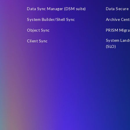
footprint
Data masking
Data minimisation
Data privacy by de
Data Sync Manager (DSM suite)
Data Secure
’ solutions
ERP Air Force
ERP K9
ERP K9 Unit
Employe
System Builder/Shell Sync
Archive Cent
yroll data
HR 여정
HXM 이전
Human Capital Management (
Object Sync
PRISM Migra
McCoy
Melorane ERP Game Reserve
Microsoft PowerBI
System Land
Client Sync
downtime (ODT)
PDPL in the UAE
PI
POPI Act
POPIA
(SLO)
Analytics Connector
RISE Bridge Managed Services
Real-time re
P Analytics Cloud
SAP Compatibility Packs
SAP Data Processing 
remise
SAP HCM 데이터
SAP HCM 및 급여 고객
SAP HCM
 Cloud Edition (S/4 PCE)
SAP S/4HANA on-premise
SAP Sapphir
y
SAP data
SAP data copying and masking
SAP environment
디커미셔닝
SAP 데이터 프라이버시 진단 서비스
SAP 라이센싱 모델
리프레시
SAP 시스템 유형
SAP 업데이트
SAP 카브아웃
SA
ssFactors
SuccessFactors' Employee Central Payroll