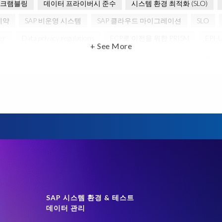
스크램블링
데이터 프라이버시 준수
시스템 환경 최적화 (SLO)
계약
SAP 비운영 시스템
SAP 클라우드 마이그레이션
SLO
er
Data privacy regulations
ECP로 이전을 위한 PRISM
EPI-
+ See More
pliance (GRC)
H4S4
HCM (Private Cloud Edition)으로 이전을 위
차세대 급여 시스템
SAP data privacy and compliance
SAP 데이터 보안
라비아
전략적 파트너십
정확한 테스트 데이터
클라우드
 HCM 용
Data Sync Manager for HCM
Employee Central Payroll
Legacy
One-time customer
PCE를 이전을 위한 PRISM
Que
 HCM S/4HANA 용
SAP HCM 급여
SAP HCM 온프레미스 솔루션
 데이터 마이그레이션
SAP 변환
SAP 시맨틱 지식
SAP 테스
tion
Transformation
남아프리카
데이터 대사
밀렵 반대
box)
야생동물 보호
업그레이드
온라인 쇼핑
운영 시스
SAP 시스템 환경 & 테스트
데이터 관리
 관리
2024
BIKES4ERP
Belgian Malinois dogs
Client-cen