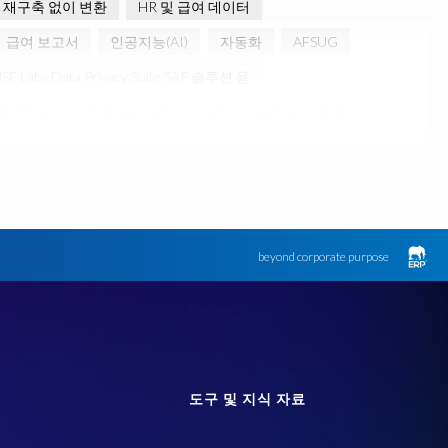
재구축 없이 변환
HR 및 급여 데이터
급여 보고서
인공지능(AI)
자동화
AFSUG
USE Labs Data Privacy Suite SAP 솔루션 용
한 PRISM
RISE with SAP
SAP
SAP HCM 보고서
SAP 시스템
Soterion
개인식별정보 PII
금융 서비스
하이브리드 (Hybrid)
한국
AI 에이전트
Archive
GDPR
GDPR compliance
GRC for SAP
Guest order
ry Manager
RISE with SAP 여정
S/4HANA Migrations
beyond corporate purpose
SAP HR
SAP TDMS
SAP data privacy & security
트 데이터 랜드스케이프
SAP 환경
Saphila
Semantik
백로그 프라이버시 부채
변환
블랙 프라이데이
템
익명화된 데이터
인수합병 (M&A)
인적 자원
도구 및 지식 자료
tric
Cloud Migration
Custom Development