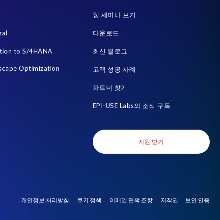
sign
Decommissioning
웹 세미나 보기
e Central Payroll 보고서
Fue
Full Use Equivalent (FUE)
ral
다운로드
HCM)
Hybrid SAP and SuccessFactors
Hybrid cloud
tion to S/4HANA
최신 블로그
Migration
Move to SuccessFactors Employee Central
scape Optimization
고객 성공 사례
PRISM Posting Engine
PRISM 전환
Payroll Pack
파트너 찾기
porting and document creation
S/4
S/4 시스템 랜드스케이프
EPI-USE Labs의 소식 구독
Agreement
SAP Data Security
SAP Data Warehouse Cloud
 여정
SAP HCM/HXM
SAP Landscape Transformation
지원 받기
e
SAP SuccessFactors HCM 여정
SAP non-production system
SAP system types
SAP 랜드스케이프
SAP 랜드스케이프 진단
P 클라이언트 복사
SAP 테스트 시스템
SAP-certified
개인정보 처리방침
쿠키 정책
이메일 면책 조항
저작권
보안 인증