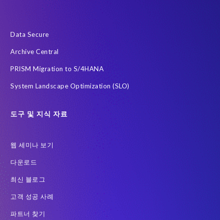
급여
데이터 최소화
데이터 프라이버시 진단
사우디아라비아
전략적 파트너십
정확한 테스트 데이터
Data Secure
클라우드
하이브리드 (Hybrid)
한국
AI 에이전트
Archive Central
Archive
Community
DSM
Data Redaction
PRISM Migration to S/4HANA
Data Sync Manager HCM 용
Data Sync Manager for HCM
System Landscape Optimization (SLO)
Employee Central Payroll
GDPR
GDPR compliance
GRC for SAP
Guest order
H4S4로 이전을 위한 PRISM
도구 및 지식 자료
HCM
Intelligent Enterprise
Legacy
One-time customer
웹 세미나 보기
PCE를 이전을 위한 PRISM
Query Manager
다운로드
RISE with SAP 여정
S/4HANA Migrations
S4HANA
최신 블로그
SAP BW
SAP ERP HCM
SAP GDPR
고객 성공 사례
SAP HCM S/4HANA 용
SAP HCM 급여
파트너 찾기
SAP HCM 온프레미스 솔루션
SAP HR
SAP TDMS