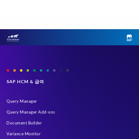
GDPR 준수
SAP 테스트 데이터 관리
클라우드 마이그레이션
ERP
Object Sync
SAP S/4HANA 진단
SAP 환경 변환
Variance Monitor
브라운필드 (Brownfield)
선택적 데이터 전환 (SDT)
인적 자본 관리 (HCM)
테스트 데이터 관리
Data Privacy suite
Elephants, Rhinos & People
Group Elephant
SAP systems
SAP 데이터
SAP 데이터 복제 및 마스킹
그린필드 (Greenfield)
SAP HCM & 급여
데이터 스크램블링
데이터 프라이버시 준수
시스템 환경 최적화 (SLO)
재구축 없이 변환
Query Manager
HR 및 급여 데이터
S/4HANA Private Cloud Edition (PCE)
Query Manager Add-ons
SAP 데이터 처리에 관한 계약
SAP 비운영 시스템
Document Builder
SAP 클라우드 마이그레이션
SLO
급여 보고서
Variance Monitor