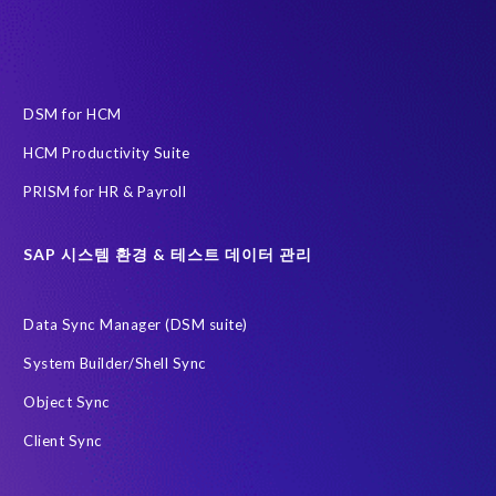
인공지능(AI)
자동화
AFSUG
At-risk elephants and rhinos
Data Redact
Data Sync Manager
Data privacy regulations
DSM for HCM
ECP로 이전을 위한 PRISM
HCM Productivity Suite
EPI-USE Labs Data Privacy Suite SAP 솔루션 용
PRISM for HR & Payroll
EPI-USE Labs의 솔루션
Governance, Risk Management and Compliance (GRC)
H4S4
SAP 시스템 환경 & 테스트 데이터 관리
HCM (Private Cloud Edition)으로 이전을 위한 PRISM
Data Sync Manager (DSM suite)
RISE with SAP
SAP
SAP HCM 보고서
System Builder/Shell Sync
SAP HCM 온프레미스
SAP RISE
Object Sync
SAP SuccessFactors 차세대 급여 시스템
Client Sync
SAP data privacy and compliance
SAP 데이터 보안
SAP 시스템
Soterion
개인식별정보 PII
금융 서비스