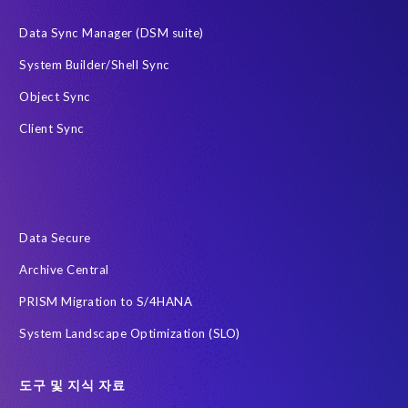
HCM (Private Cloud Edition)으로 이전을 위한 PRISM
Data Sync Manager (DSM suite)
RISE with SAP
SAP
SAP HCM 보고서
System Builder/Shell Sync
SAP HCM 온프레미스
SAP RISE
Object Sync
SAP SuccessFactors 차세대 급여 시스템
Client Sync
SAP data privacy and compliance
SAP 데이터 보안
SAP 시스템
Soterion
개인식별정보 PII
금융 서비스
급여
데이터 최소화
데이터 프라이버시 진단
사우디아라비아
전략적 파트너십
정확한 테스트 데이터
Data Secure
클라우드
하이브리드 (Hybrid)
한국
AI 에이전트
Archive Central
Archive
Community
DSM
Data Redaction
PRISM Migration to S/4HANA
Data Sync Manager HCM 용
Data Sync Manager for HCM
System Landscape Optimization (SLO)
Employee Central Payroll
GDPR
GDPR compliance
GRC for SAP
Guest order
H4S4로 이전을 위한 PRISM
도구 및 지식 자료