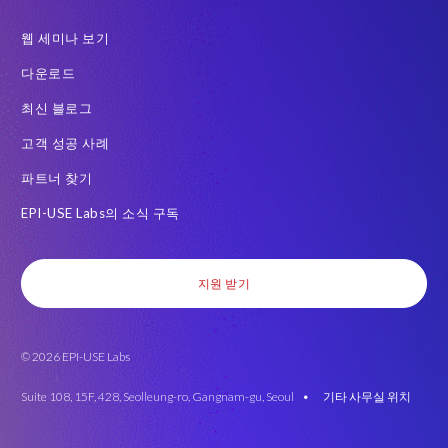
HCM
Intelligent Enterprise
Legacy
One-time customer
웹 세미나 보기
PCE를 이전을 위한 PRISM
Query Manager
다운로드
RISE with SAP 여정
S/4HANA Migrations
S4HANA
최신 블로그
SAP BW
SAP ERP HCM
SAP GDPR
고객 성공 사례
SAP HCM S/4HANA 용
SAP HCM 급여
파트너 찾기
SAP HCM 온프레미스 솔루션
SAP HR
SAP TDMS
EPI-USE Labs의 소식 구독
SAP data privacy & security
SAP migration
SAP 급여 데이터
SAP 데이터 구조
SAP 데이터 마이그레이션
SAP 변환
지원 받기
SAP 시맨틱 지식
SAP 테스트 데이터 랜드스케이프
SAP 환경
Saphila
Semantik
Semantik Map
SuccessConnect
© 2026 EPI-USE Labs
System Landscape Optimization
Transformation
남아프리카
데이터 대사
밀렵 반대
백로그 프라이버시 부채
변환
Suite 108, 15F, 428, Seolleung-ro, Gangnam-gu, Seoul •
기타 사무실 위치
블랙 프라이데이
블랙 프라이데이 숙취