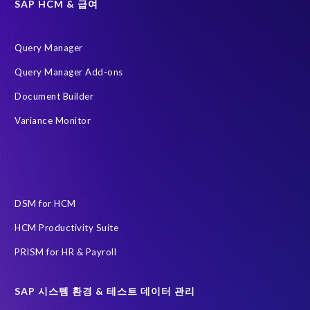
SAP HCM & 급여
데이터 스크램블링
데이터 프라이버시 준수
시스템 환경 최적화 (SLO)
재구축 없이 변환
Query Manager
HR 및 급여 데이터
S/4HANA Private Cloud Edition (PCE)
Query Manager Add-ons
SAP 데이터 처리에 관한 계약
SAP 비운영 시스템
Document Builder
SAP 클라우드 마이그레이션
SLO
급여 보고서
Variance Monitor
인공지능(AI)
자동화
AFSUG
At-risk elephants and rhinos
Data Redact
Data Sync Manager
Data privacy regulations
DSM for HCM
ECP로 이전을 위한 PRISM
HCM Productivity Suite
EPI-USE Labs Data Privacy Suite SAP 솔루션 용
PRISM for HR & Payroll
EPI-USE Labs의 솔루션
Governance, Risk Management and Compliance (GRC)
H4S4
SAP 시스템 환경 & 테스트 데이터 관리