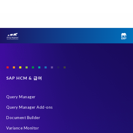
GDPR 준수
SAP 테스트 데이터 관리
클라우드 마이그레이션
ERP
Object Sync
SAP S/4HANA 진단
SAP 환경 변환
Variance Monitor
브라운필드 (Brownfield)
선택적 데이터 전환 (SDT)
인적 자본 관리 (HCM)
테스트 데이터 관리
Data Privacy suite
Elephants, Rhinos & People
Group Elephant
SAP systems
SAP 데이터
SAP 데이터 복제 및 마스킹
그린필드 (Greenfield)
SAP HCM & 급여
데이터 스크램블링
데이터 프라이버시 준수
시스템 환경 최적화 (SLO)
재구축 없이 변환
Query Manager
HR 및 급여 데이터
S/4HANA Private Cloud Edition (PCE)
Query Manager Add-ons
SAP 데이터 처리에 관한 계약
SAP 비운영 시스템
Document Builder
SAP 클라우드 마이그레이션
SLO
급여 보고서
Variance Monitor