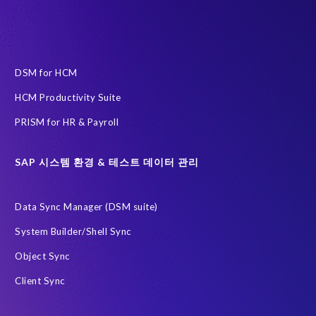
인공지능(AI)
자동화
AFSUG
At-risk elephants and rhinos
Data Redact
Data Sync Manager
Data privacy regulations
DSM for HCM
ECP로 이전을 위한 PRISM
HCM Productivity Suite
EPI-USE Labs Data Privacy Suite SAP 솔루션 용
PRISM for HR & Payroll
EPI-USE Labs의 솔루션
Governance, Risk Management and Compliance (GRC)
H4S4
SAP 시스템 환경 & 테스트 데이터 관리
HCM (Private Cloud Edition)으로 이전을 위한 PRISM
Data Sync Manager (DSM suite)
RISE with SAP
SAP
SAP HCM 보고서
System Builder/Shell Sync
SAP HCM 온프레미스
SAP RISE
Object Sync
SAP SuccessFactors 차세대 급여 시스템
Client Sync
SAP data privacy and compliance
SAP 데이터 보안
SAP 시스템
Soterion
개인식별정보 PII
금융 서비스