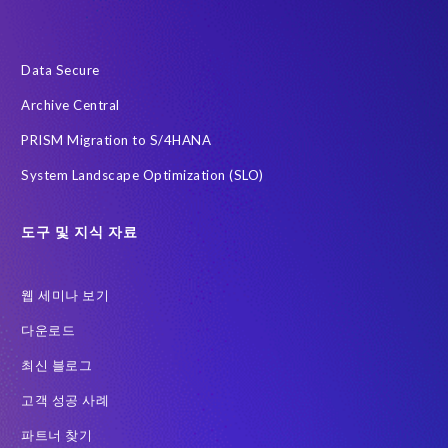
급여
데이터 최소화
데이터 프라이버시 진단
사우디아라비아
전략적 파트너십
정확한 테스트 데이터
Data Secure
클라우드
하이브리드 (Hybrid)
한국
AI 에이전트
Archive Central
Archive
Community
DSM
Data Redaction
PRISM Migration to S/4HANA
Data Sync Manager HCM 용
Data Sync Manager for HCM
System Landscape Optimization (SLO)
Employee Central Payroll
GDPR
GDPR compliance
GRC for SAP
Guest order
H4S4로 이전을 위한 PRISM
도구 및 지식 자료
HCM
Intelligent Enterprise
Legacy
One-time customer
웹 세미나 보기
PCE를 이전을 위한 PRISM
Query Manager
다운로드
RISE with SAP 여정
S/4HANA Migrations
S4HANA
최신 블로그
SAP BW
SAP ERP HCM
SAP GDPR
고객 성공 사례
SAP HCM S/4HANA 용
SAP HCM 급여
파트너 찾기
SAP HCM 온프레미스 솔루션
SAP HR
SAP TDMS