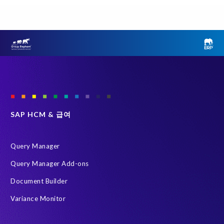
클라우드 마이그레이션
ERP
Object Sync
SAP S/4HANA 진단
SAP 환경 변환
Variance Monitor
브라운필드 (Brownfield)
선택적 데이터 전환 (SDT)
인적 자본 관리 (HCM)
테스트 데이터 관리
Data Privacy suite
Elephants, Rhinos & People
Group Elephant
SAP systems
SAP 데이터
SAP 데이터 복제 및 마스킹
그린필드 (Greenfield)
SAP HCM & 급여
데이터 스크램블링
데이터 프라이버시 준수
시스템 환경 최적화 (SLO)
재구축 없이 변환
Query Manager
HR 및 급여 데이터
S/4HANA Private Cloud Edition (PCE)
Query Manager Add-ons
SAP 데이터 처리에 관한 계약
SAP 비운영 시스템
Document Builder
SAP 클라우드 마이그레이션
SLO
급여 보고서
Variance Monitor
인공지능(AI)
자동화
AFSUG