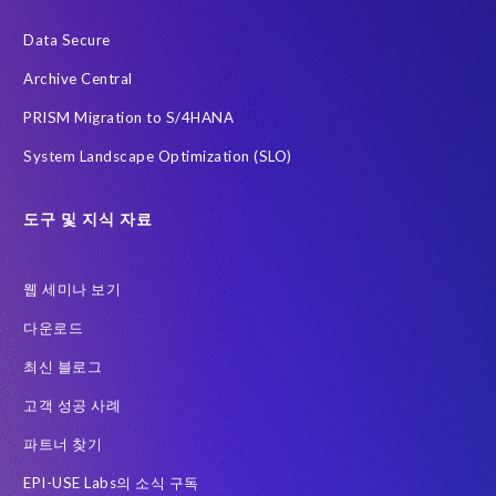
사우디아라비아
전략적 파트너십
정확한 테스트 데이터
Data Secure
클라우드
하이브리드 (Hybrid)
한국
AI 에이전트
Archive Central
Archive
Community
DSM
Data Redaction
PRISM Migration to S/4HANA
Data Sync Manager HCM 용
Data Sync Manager for HCM
System Landscape Optimization (SLO)
Employee Central Payroll
GDPR
GDPR compliance
GRC for SAP
Guest order
H4S4로 이전을 위한 PRISM
도구 및 지식 자료
HCM
Intelligent Enterprise
Legacy
One-time customer
웹 세미나 보기
PCE를 이전을 위한 PRISM
Query Manager
다운로드
RISE with SAP 여정
S/4HANA Migrations
S4HANA
최신 블로그
SAP BW
SAP ERP HCM
SAP GDPR
고객 성공 사례
SAP HCM S/4HANA 용
SAP HCM 급여
파트너 찾기
SAP HCM 온프레미스 솔루션
SAP HR
SAP TDMS
EPI-USE Labs의 소식 구독
SAP data privacy & security
SAP migration
SAP 급여 데이터