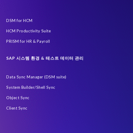
At-risk elephants and rhinos
Data Redact
Data Sync Manager
Data privacy regulations
DSM for HCM
ECP로 이전을 위한 PRISM
HCM Productivity Suite
EPI-USE Labs Data Privacy Suite SAP 솔루션 용
PRISM for HR & Payroll
EPI-USE Labs의 솔루션
Governance, Risk Management and Compliance (GRC)
H4S4
SAP 시스템 환경 & 테스트 데이터 관리
HCM (Private Cloud Edition)으로 이전을 위한 PRISM
Data Sync Manager (DSM suite)
RISE with SAP
SAP
SAP HCM 보고서
System Builder/Shell Sync
SAP HCM 온프레미스
SAP RISE
Object Sync
SAP SuccessFactors 차세대 급여 시스템
Client Sync
SAP data privacy and compliance
SAP 데이터 보안
SAP 시스템
Soterion
개인식별정보 PII
금융 서비스
급여
데이터 최소화
데이터 프라이버시 진단