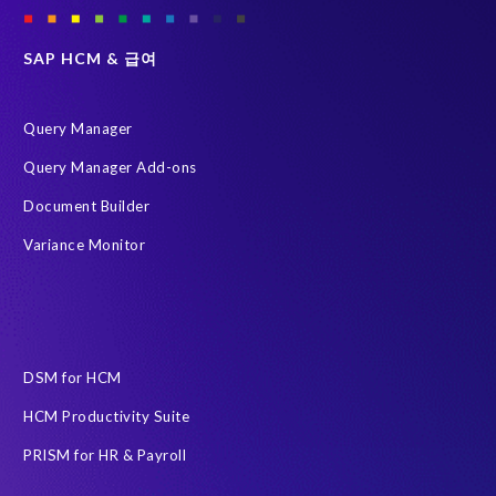
Group Elephant
SAP systems
SAP 데이터
SAP 데이터 복제 및 마스킹
그린필드 (Greenfield)
SAP HCM & 급여
데이터 스크램블링
데이터 프라이버시 준수
시스템 환경 최적화 (SLO)
재구축 없이 변환
Query Manager
HR 및 급여 데이터
S/4HANA Private Cloud Edition (PCE)
Query Manager Add-ons
SAP 데이터 처리에 관한 계약
SAP 비운영 시스템
Document Builder
SAP 클라우드 마이그레이션
SLO
급여 보고서
Variance Monitor
인공지능(AI)
자동화
AFSUG
At-risk elephants and rhinos
Data Redact
Data Sync Manager
Data privacy regulations
DSM for HCM
ECP로 이전을 위한 PRISM
HCM Productivity Suite
EPI-USE Labs Data Privacy Suite SAP 솔루션 용
PRISM for HR & Payroll
EPI-USE Labs의 솔루션