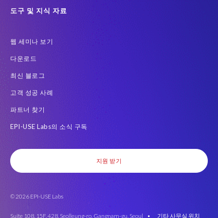
GRC for SAP
Guest order
H4S4로 이전을 위한 PRISM
도구 및 지식 자료
HCM
Intelligent Enterprise
Legacy
One-time customer
웹 세미나 보기
PCE를 이전을 위한 PRISM
Query Manager
다운로드
RISE with SAP 여정
S/4HANA Migrations
S4HANA
최신 블로그
SAP BW
SAP ERP HCM
SAP GDPR
고객 성공 사례
SAP HCM S/4HANA 용
SAP HCM 급여
파트너 찾기
SAP HCM 온프레미스 솔루션
SAP HR
SAP TDMS
EPI-USE Labs의 소식 구독
SAP data privacy & security
SAP migration
SAP 급여 데이터
SAP 데이터 구조
SAP 데이터 마이그레이션
SAP 변환
지원 받기
SAP 시맨틱 지식
SAP 테스트 데이터 랜드스케이프
SAP 환경
Saphila
Semantik
Semantik Map
SuccessConnect
© 2026 EPI-USE Labs
System Landscape Optimization
Transformation
남아프리카
데이터 대사
밀렵 반대
백로그 프라이버시 부채
변환
Suite 108, 15F, 428, Seolleung-ro, Gangnam-gu, Seoul •
기타 사무실 위치