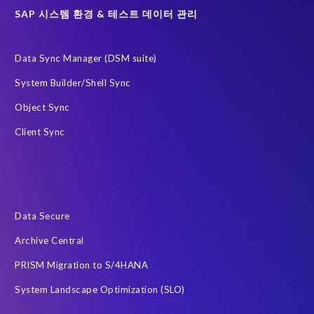
Governance, Risk Management and Compliance (GRC)
H4S4
SAP 시스템 환경 & 테스트 데이터 관리
HCM (Private Cloud Edition)으로 이전을 위한 PRISM
Data Sync Manager (DSM suite)
RISE with SAP
SAP
SAP HCM 보고서
System Builder/Shell Sync
SAP HCM 온프레미스
SAP RISE
Object Sync
SAP SuccessFactors 차세대 급여 시스템
Client Sync
SAP data privacy and compliance
SAP 데이터 보안
SAP 시스템
Soterion
개인식별정보 PII
금융 서비스
급여
데이터 최소화
데이터 프라이버시 진단
사우디아라비아
전략적 파트너십
정확한 테스트 데이터
Data Secure
클라우드
하이브리드 (Hybrid)
한국
AI 에이전트
Archive Central
Archive
Community
DSM
Data Redaction
PRISM Migration to S/4HANA
Data Sync Manager HCM 용
Data Sync Manager for HCM
System Landscape Optimization (SLO)
Employee Central Payroll
GDPR
GDPR compliance