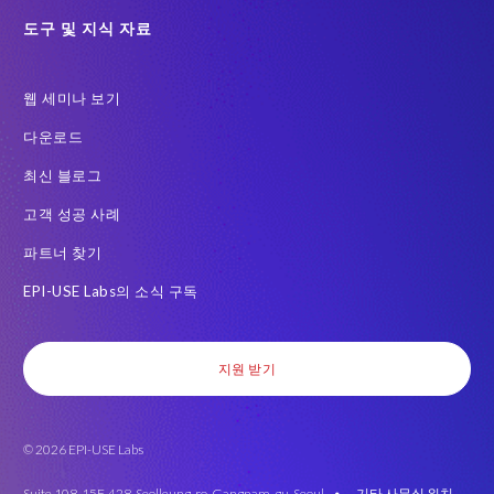
GRC for SAP
Guest order
H4S4로 이전을 위한 PRISM
도구 및 지식 자료
HCM
Intelligent Enterprise
Legacy
One-time customer
웹 세미나 보기
PCE를 이전을 위한 PRISM
Query Manager
다운로드
RISE with SAP 여정
S/4HANA Migrations
S4HANA
최신 블로그
SAP BW
SAP ERP HCM
SAP GDPR
고객 성공 사례
SAP HCM S/4HANA 용
SAP HCM 급여
파트너 찾기
SAP HCM 온프레미스 솔루션
SAP HR
SAP TDMS
EPI-USE Labs의 소식 구독
SAP data privacy & security
SAP migration
SAP 급여 데이터
SAP 데이터 구조
SAP 데이터 마이그레이션
SAP 변환
지원 받기
SAP 시맨틱 지식
SAP 테스트 데이터 랜드스케이프
SAP 환경
Saphila
Semantik
Semantik Map
SuccessConnect
© 2026 EPI-USE Labs
System Landscape Optimization
Transformation
남아프리카
데이터 대사
밀렵 반대
백로그 프라이버시 부채
변환
Suite 108, 15F, 428, Seolleung-ro, Gangnam-gu, Seoul •
기타 사무실 위치