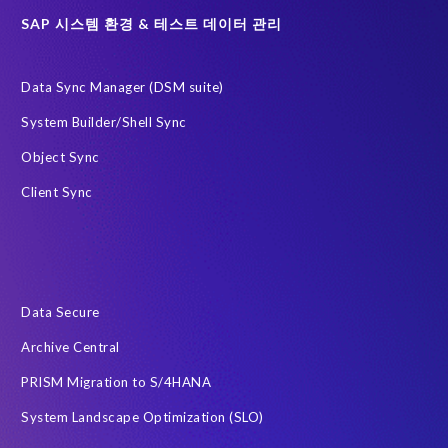
Governance, Risk Management and Compliance (GRC)
H4S4
SAP 시스템 환경 & 테스트 데이터 관리
HCM (Private Cloud Edition)으로 이전을 위한 PRISM
Data Sync Manager (DSM suite)
RISE with SAP
SAP
SAP HCM 보고서
System Builder/Shell Sync
SAP HCM 온프레미스
SAP RISE
Object Sync
SAP SuccessFactors 차세대 급여 시스템
Client Sync
SAP data privacy and compliance
SAP 데이터 보안
SAP 시스템
Soterion
개인식별정보 PII
금융 서비스
급여
데이터 최소화
데이터 프라이버시 진단
사우디아라비아
전략적 파트너십
정확한 테스트 데이터
Data Secure
클라우드
하이브리드 (Hybrid)
한국
AI 에이전트
Archive Central
Archive
Community
DSM
Data Redaction
PRISM Migration to S/4HANA
Data Sync Manager HCM 용
Data Sync Manager for HCM
System Landscape Optimization (SLO)
Employee Central Payroll
GDPR
GDPR compliance