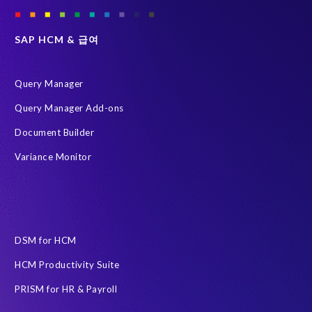
Group Elephant
SAP systems
SAP 데이터
SAP 데이터 복제 및 마스킹
그린필드 (Greenfield)
SAP HCM & 급여
데이터 스크램블링
데이터 프라이버시 준수
시스템 환경 최적화 (SLO)
재구축 없이 변환
Query Manager
HR 및 급여 데이터
S/4HANA Private Cloud Edition (PCE)
Query Manager Add-ons
SAP 데이터 처리에 관한 계약
SAP 비운영 시스템
Document Builder
SAP 클라우드 마이그레이션
SLO
급여 보고서
Variance Monitor
인공지능(AI)
자동화
AFSUG
At-risk elephants and rhinos
Data Redact
Data Sync Manager
Data privacy regulations
DSM for HCM
ECP로 이전을 위한 PRISM
HCM Productivity Suite
EPI-USE Labs Data Privacy Suite SAP 솔루션 용
PRISM for HR & Payroll
EPI-USE Labs의 솔루션