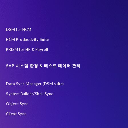
인공지능(AI)
자동화
AFSUG
At-risk elephants and rhinos
Data Redact
Data Sync Manager
Data privacy regulations
DSM for HCM
ECP로 이전을 위한 PRISM
HCM Productivity Suite
EPI-USE Labs Data Privacy Suite SAP 솔루션 용
PRISM for HR & Payroll
EPI-USE Labs의 솔루션
Governance, Risk Management and Compliance (GRC)
H4S4
SAP 시스템 환경 & 테스트 데이터 관리
HCM (Private Cloud Edition)으로 이전을 위한 PRISM
Data Sync Manager (DSM suite)
RISE with SAP
SAP
SAP HCM 보고서
System Builder/Shell Sync
SAP HCM 온프레미스
SAP RISE
Object Sync
SAP SuccessFactors 차세대 급여 시스템
Client Sync
SAP data privacy and compliance
SAP 데이터 보안
SAP 시스템
Soterion
개인식별정보 PII
금융 서비스