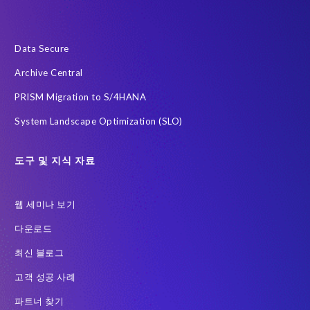
급여
데이터 최소화
데이터 프라이버시 진단
사우디아라비아
전략적 파트너십
정확한 테스트 데이터
Data Secure
클라우드
하이브리드 (Hybrid)
한국
AI 에이전트
Archive Central
Archive
Community
DSM
Data Redaction
PRISM Migration to S/4HANA
Data Sync Manager HCM 용
Data Sync Manager for HCM
System Landscape Optimization (SLO)
Employee Central Payroll
GDPR
GDPR compliance
GRC for SAP
Guest order
H4S4로 이전을 위한 PRISM
도구 및 지식 자료
HCM
Intelligent Enterprise
Legacy
One-time customer
웹 세미나 보기
PCE를 이전을 위한 PRISM
Query Manager
다운로드
RISE with SAP 여정
S/4HANA Migrations
S4HANA
최신 블로그
SAP BW
SAP ERP HCM
SAP GDPR
고객 성공 사례
SAP HCM S/4HANA 용
SAP HCM 급여
파트너 찾기
SAP HCM 온프레미스 솔루션
SAP HR
SAP TDMS