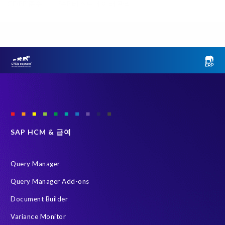
GDPR 준수
SAP 테스트 데이터 관리
클라우드 마이그레이션
ERP
Object Sync
SAP S/4HANA 진단
SAP 환경 변환
Variance Monitor
브라운필드 (Brownfield)
선택적 데이터 전환 (SDT)
인적 자본 관리 (HCM)
테스트 데이터 관리
Data Privacy suite
Elephants, Rhinos & People
Group Elephant
SAP systems
SAP 데이터
SAP 데이터 복제 및 마스킹
그린필드 (Greenfield)
SAP HCM & 급여
데이터 스크램블링
데이터 프라이버시 준수
시스템 환경 최적화 (SLO)
재구축 없이 변환
Query Manager
HR 및 급여 데이터
S/4HANA Private Cloud Edition (PCE)
Query Manager Add-ons
SAP 데이터 처리에 관한 계약
SAP 비운영 시스템
Document Builder
SAP 클라우드 마이그레이션
SLO
급여 보고서
Variance Monitor