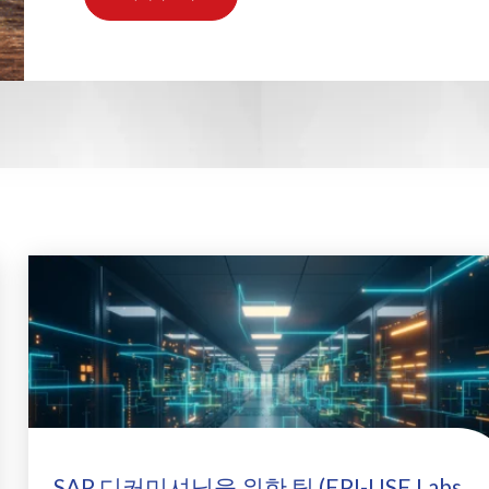
- Data Secure
SAP data privacy assessment
- L
service
Archive Central
Mass data removal services
지원 및 교육
Client Central
SAP 디커미셔닝을 위한 팁 (EPI-USE Labs