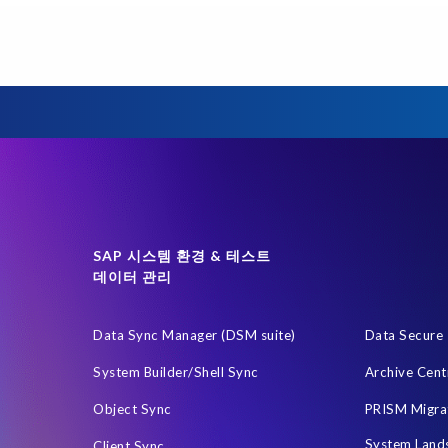
차세대 급여 시스템
SAP data privacy and compliance
SAP 데이터 보안
라비아
전략적 파트너십
정확한 테스트 데이터
클라우드
 HCM 용
Data Sync Manager for HCM
Employee Central Payroll
Legacy
One-time customer
PCE를 이전을 위한 PRISM
Que
 HCM S/4HANA 용
SAP HCM 급여
SAP HCM 온프레미스 솔루션
 데이터 마이그레이션
SAP 변환
SAP 시맨틱 지식
SAP 테스
tion
Transformation
남아프리카
데이터 대사
밀렵 반대
box)
야생동물 보호
업그레이드
온라인 쇼핑
운영 시스
SAP 시스템 환경 & 테스트
데이터 관리
 관리
2024
BIKES4ERP
Belgian Malinois dogs
Client-cen
footprint
Data masking
Data minimisation
Data privacy by de
Data Sync Manager (DSM suite)
Data Secure
’ solutions
ERP Air Force
ERP K9
ERP K9 Unit
Employe
System Builder/Shell Sync
Archive Cent
yroll data
HR 여정
HXM 이전
Human Capital Management (
Object Sync
PRISM Migra
McCoy
Melorane ERP Game Reserve
Microsoft PowerBI
System Land
Client Sync