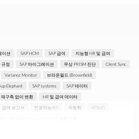
그레이션
SAP HCM
SAP 급여
지능형 HR 및 급여
 규정
SAP 마이그레이션
무상 PRISM 진단
Client Sync
Variance Monitor
브라운필드 (Brownfield)
up Elephant
SAP systems
SAP 데이터
재구축 없이 변환
HR 및 급여 데이터
급여 보고서
인공지능(AI)
자동화
AFSUG
USE Labs Data Privacy Suite SAP 솔루션 용
한 PRISM
RISE with SAP
SAP
SAP HCM 보고서