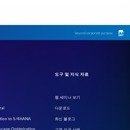
SAP 시스템
Soterion
개인식별정보 PII
금융 서비스
하이브리드 (Hybrid)
한국
AI 에이전트
Archive
GDPR
GDPR compliance
GRC for SAP
Guest order
ry Manager
RISE with SAP 여정
S/4HANA Migrations
beyond corporate purpose
SAP HR
SAP TDMS
SAP data privacy & security
트 데이터 랜드스케이프
SAP 환경
Saphila
Semantik
백로그 프라이버시 부채
변환
블랙 프라이데이
템
익명화된 데이터
인수합병 (M&A)
인적 자원
도구 및 지식 자료
tric
Cloud Migration
Custom Development
sign
Decommissioning
웹 세미나 보기
e Central Payroll 보고서
Fue
Full Use Equivalent (FUE)
ral
다운로드
HCM)
Hybrid SAP and SuccessFactors
Hybrid cloud
tion to S/4HANA
최신 블로그
Migration
Move to SuccessFactors Employee Central
scape Optimization
고객 성공 사례