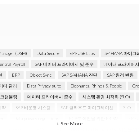
Manager (DSM)
Data Secure
EPI-USE Labs
S/4HANA 마이
ntral Payroll
SAP 데이터 프라이버시 및 준수
데이터 프라이버시
션
ERP
Object Sync
SAP S/4HANA 진단
SAP 환경 변환
이터 관리
Data Privacy suite
Elephants, Rhinos & People
Gro
스크램블링
데이터 프라이버시 준수
시스템 환경 최적화 (SLO)
계약
SAP 비운영 시스템
SAP 클라우드 마이그레이션
SLO
er
Data privacy regulations
ECP로 이전을 위한 PRISM
EPI-
+ See More
pliance (GRC)
H4S4
HCM (Private Cloud Edition)으로 이전을 위