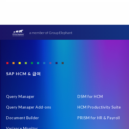
SAP HCM 온프레미스
SAP RISE
SAP SuccessFactors 
급여
데이터 최소화
데이터 프라이버시 진단
사우디아
Community
DSM
Data Redaction
Data Sync Manager
H4S4로 이전을 위한 PRISM
HCM
Intelligent Enterprise
a member of Group Elephant
S4HANA
SAP BW
SAP ERP HCM
SAP GDPR
SAP
SAP migration
SAP 급여 데이터
SAP 데이터 구조
SAP
Semantik Map
SuccessConnect
System Landscape Optimiza
블랙 프라이데이 숙취
블랙 프라이데이 판매
샌드박스 (Sand
SAP HCM & 급여
일반 데이터 보호 규정 (GDPR)
자율형 AI
접근 권한 리스크
DSM 준비 상태 평가
Data Diclose
Data Security
Data 
Query Manager
DSM for HCM
EPI-USE Labs Data Privacy Suite for SAP solutions
EPI-USE Labs
Query Manager Add-ons
HCM Productivity Suite
General Data Protection
HCM Productivity Suite
HR and Pa
Document Builder
PRISM for HR & Payroll
IDOCs
INSPIRE
Innovation
Intelligent HR and Payroll
Variance Monitor