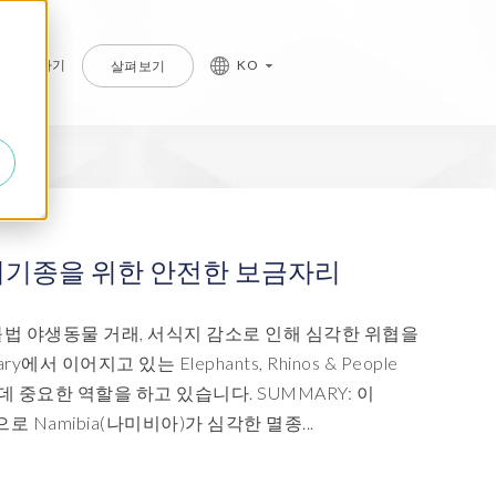
문의하기
KO
살펴보기
P 프라이버시 및 보안
P 관리형 서비스
를 알아보세요.
a Privacy suite
ud management services
종위기종을 위한 안전한 보금자리
ata Secure
IDGE Managed Services
불법 야생동물 거래, 서식지 감소로 인해 심각한 위협을
ata Disclose
에서 이어지고 있는 Elephants, Rhinos & People
ata Redact
데 중요한 역할을 하고 있습니다. SUMMARY: 이
amibia(나미비아)가 심각한 멸종...
ata Retain
erion (GRC)