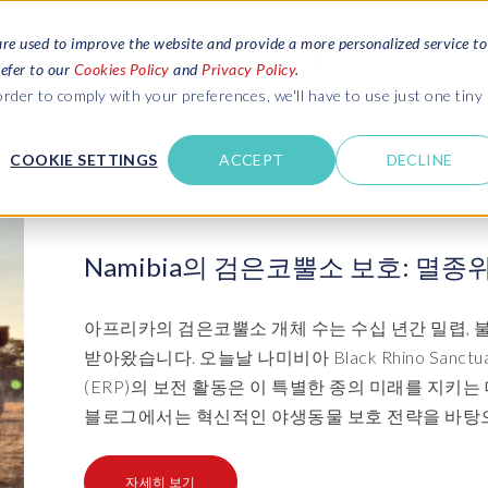
are used to improve the website and provide a more personalized service to
서비스
자료
회사 소개
refer to our
Cookies Policy
and
Privacy Policy
.
rder to comply with your preferences, we'll have to use just one tiny
문의하기
COOKIE SETTINGS
ACCEPT
DECLINE
고객 성공 사례
SAP 시스템 환경 & 테스트
SAP 시스템 환경 & 테스트
SA
SA
트를 읽어보세요.
다른 기업들이 EPI-USE Labs와 함께 성공한 이야기
데이터 관리
데이터 관리
 하는 일
문의하기
Dat
Clo
Data Sync Manager (DSM) suite
PRISM Migrations to S/4HANA
의 문화
Namibia의 검은코뿔소 보호: 멸
확인하세요.
- D
BR
- System Builder/Shell Sync
System Landscape Optimization
너
아프리카의 검은코뿔소 개체 수는 수십 년간 밀렵, 
(SLO)
- D
- Object Sync
받아왔습니다. 오늘날 나미비아 Black Rhino Sanctuary
S/4HANA sandbox creation
- D
(ERP)의 보전 활동은 이 특별한 종의 미래를 지키는 
- Client Sync
블로그에서는 혁신적인 야생동물 보호 전략을 바탕으로 N
- D
SAP 데이터 개인정보 보호 및
- Object Extractor
보안
Sot
자세히 보기