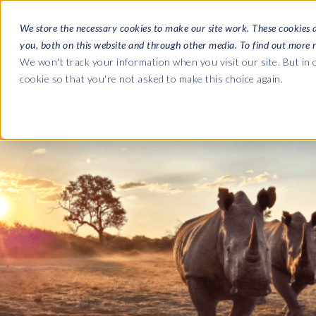
We store the necessary cookies to make our site work. These cookies 
소프트웨어
you, both on this website and through other media. To find out more 
We won't track your information when you visit our site. But in o
cookie so that you're not asked to make this choice again.
회사
블로그
SAP HCM & 급여
SAP HCM & 급여
SAP SLO, SAP HCM, 클라우드에 대한 최신 업데이
우리가
HCM Productivity Suite
PRISM for HR & Payroll
웨비나
우리
실시간 및 녹화된 웨비나에서 전문가의 인사이트를 
Query Manager
다운로드
파트
Query Manager Add-ons
무료 전자책, 전문가 가이드 등을 다운로드하세요.
위치
Document Builder
Variance Monitor
DSM for HCM