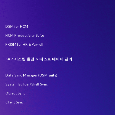
인공지능(AI)
자동화
AFSUG
At-risk elephants and rhinos
Data Redact
Data Sync Manager
Data privacy regulations
DSM for HCM
ECP로 이전을 위한 PRISM
HCM Productivity Suite
EPI-USE Labs Data Privacy Suite SAP 솔루션 용
PRISM for HR & Payroll
EPI-USE Labs의 솔루션
Governance, Risk Management and Compliance (GRC)
H4S4
SAP 시스템 환경 & 테스트 데이터 관리
HCM (Private Cloud Edition)으로 이전을 위한 PRISM
Data Sync Manager (DSM suite)
RISE with SAP
SAP
SAP HCM 보고서
System Builder/Shell Sync
SAP HCM 온프레미스
SAP RISE
Object Sync
SAP SuccessFactors 차세대 급여 시스템
Client Sync
SAP data privacy and compliance
SAP 데이터 보안
SAP 시스템
Soterion
개인식별정보 PII
금융 서비스