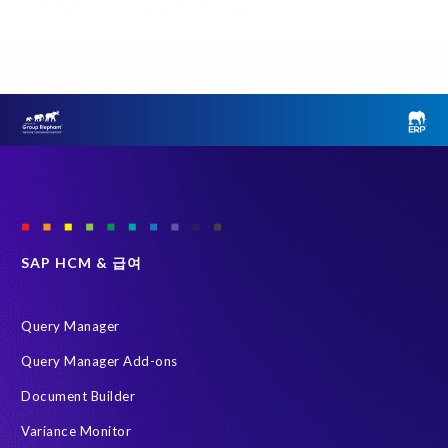
GDPR 준수
SAP 테스트 데이터 관리
클라우드 마이그레이션
ERP
Object Sync
SAP S/4HANA 진단
SAP 환경 변환
Variance Monitor
브라운필드 (Brownfield)
선택적 데이터 전환 (SDT)
인적 자본 관리 (HCM)
테스트 데이터 관리
Data Privacy suite
Elephants, Rhinos & People
Group Elephant
SAP systems
SAP 데이터
SAP 데이터 복제 및 마스킹
그린필드 (Greenfield)
SAP HCM & 급여
데이터 스크램블링
데이터 프라이버시 준수
시스템 환경 최적화 (SLO)
재구축 없이 변환
Query Manager
HR 및 급여 데이터
S/4HANA Private Cloud Edition (PCE)
Query Manager Add-ons
SAP 데이터 처리에 관한 계약
SAP 비운영 시스템
Document Builder
SAP 클라우드 마이그레이션
SLO
급여 보고서
Variance Monitor