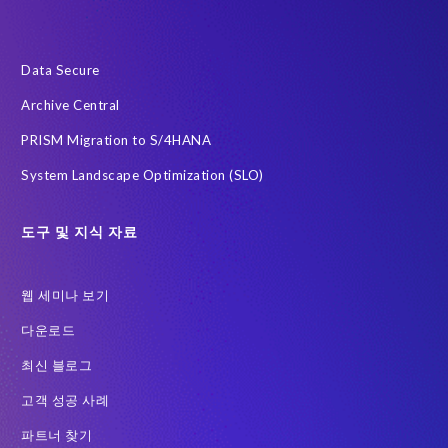
급여
데이터 최소화
데이터 프라이버시 진단
사우디아라비아
전략적 파트너십
정확한 테스트 데이터
Data Secure
클라우드
하이브리드 (Hybrid)
한국
AI 에이전트
Archive Central
Archive
Community
DSM
Data Redaction
PRISM Migration to S/4HANA
Data Sync Manager HCM 용
Data Sync Manager for HCM
System Landscape Optimization (SLO)
Employee Central Payroll
GDPR
GDPR compliance
GRC for SAP
Guest order
H4S4로 이전을 위한 PRISM
도구 및 지식 자료
HCM
Intelligent Enterprise
Legacy
One-time customer
웹 세미나 보기
PCE를 이전을 위한 PRISM
Query Manager
다운로드
RISE with SAP 여정
S/4HANA Migrations
S4HANA
최신 블로그
SAP BW
SAP ERP HCM
SAP GDPR
고객 성공 사례
SAP HCM S/4HANA 용
SAP HCM 급여
파트너 찾기
SAP HCM 온프레미스 솔루션
SAP HR
SAP TDMS