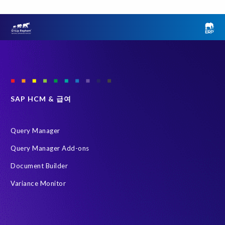
SAP S/4HANA 진단
SAP 환경 변환
Variance Monitor
브라운필드 (Brownfield)
선택적 데이터 전환 (SDT)
인적 자본 관리 (HCM)
테스트 데이터 관리
Data Privacy suite
Elephants, Rhinos & People
Group Elephant
SAP systems
SAP 데이터
SAP 데이터 복제 및 마스킹
그린필드 (Greenfield)
SAP HCM & 급여
데이터 스크램블링
데이터 프라이버시 준수
시스템 환경 최적화 (SLO)
재구축 없이 변환
Query Manager
HR 및 급여 데이터
S/4HANA Private Cloud Edition (PCE)
Query Manager Add-ons
SAP 데이터 처리에 관한 계약
SAP 비운영 시스템
Document Builder
SAP 클라우드 마이그레이션
SLO
급여 보고서
Variance Monitor
인공지능(AI)
자동화
AFSUG
At-risk elephants and rhinos
Data Redact