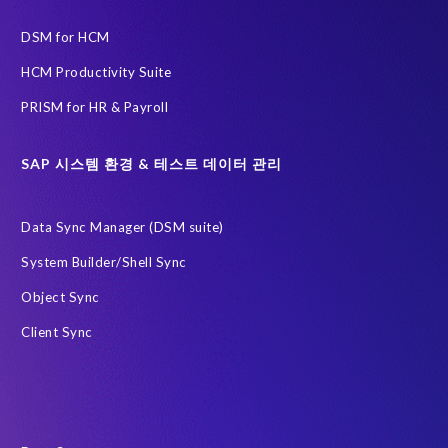
Data Sync Manager
Data privacy regulations
DSM for HCM
ECP로 이전을 위한 PRISM
HCM Productivity Suite
EPI-USE Labs Data Privacy Suite SAP 솔루션 용
PRISM for HR & Payroll
EPI-USE Labs의 솔루션
Governance, Risk Management and Compliance (GRC)
H4S4
SAP 시스템 환경 & 테스트 데이터 관리
HCM (Private Cloud Edition)으로 이전을 위한 PRISM
Data Sync Manager (DSM suite)
RISE with SAP
SAP
SAP HCM 보고서
System Builder/Shell Sync
SAP HCM 온프레미스
SAP RISE
Object Sync
SAP SuccessFactors 차세대 급여 시스템
Client Sync
SAP data privacy and compliance
SAP 데이터 보안
SAP 시스템
Soterion
개인식별정보 PII
금융 서비스
급여
데이터 최소화
데이터 프라이버시 진단
사우디아라비아
전략적 파트너십
정확한 테스트 데이터