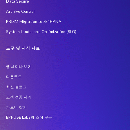
Data Secure
클라우드
하이브리드 (Hybrid)
한국
AI 에이전트
Archive Central
Archive
Community
DSM
Data Redaction
PRISM Migration to S/4HANA
Data Sync Manager HCM 용
Data Sync Manager for HCM
System Landscape Optimization (SLO)
Employee Central Payroll
GDPR
GDPR compliance
GRC for SAP
Guest order
H4S4로 이전을 위한 PRISM
도구 및 지식 자료
HCM
Intelligent Enterprise
Legacy
One-time customer
웹 세미나 보기
PCE를 이전을 위한 PRISM
Query Manager
다운로드
RISE with SAP 여정
S/4HANA Migrations
S4HANA
최신 블로그
SAP BW
SAP ERP HCM
SAP GDPR
고객 성공 사례
SAP HCM S/4HANA 용
SAP HCM 급여
파트너 찾기
SAP HCM 온프레미스 솔루션
SAP HR
SAP TDMS
EPI-USE Labs의 소식 구독
SAP data privacy & security
SAP migration
SAP 급여 데이터
SAP 데이터 구조
SAP 데이터 마이그레이션
SAP 변환