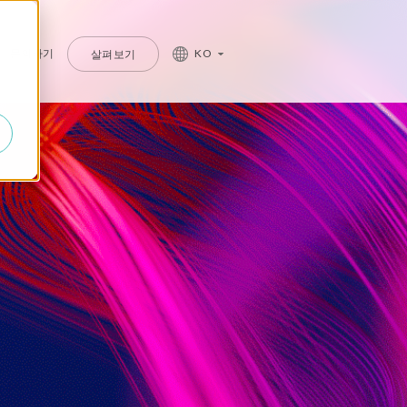
문의하기
KO
살펴보기
P 프라이버시 및 보안
P 관리형 서비스
를 알아보세요.
a Privacy suite
ud management services
ata Secure
IDGE Managed Services
ata Disclose
ata Redact
ata Retain
erion (GRC)