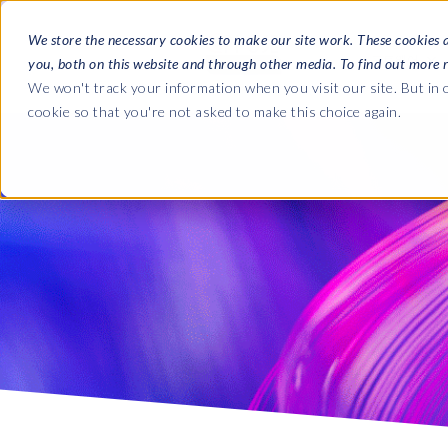
We store the necessary cookies to make our site work. These cookies 
소프트웨어
you, both on this website and through other media. To find out more 
We won't track your information when you visit our site. But in o
cookie so that you're not asked to make this choice again.
회사
블로그
SAP HCM & 급여
SAP HCM & 급여
SAP SLO, SAP HCM, 클라우드에 대한 최신 업데이
우리가
HCM Productivity Suite
PRISM for HR & Payroll
웨비나
우리
실시간 및 녹화된 웨비나에서 전문가의 인사이트를 
Query Manager
다운로드
파트
Query Manager Add-ons
무료 전자책, 전문가 가이드 등을 다운로드하세요.
위치
Document Builder
Variance Monitor
DSM for HCM