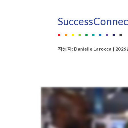
SuccessConne
작성자:
Danielle Larocca
| 202