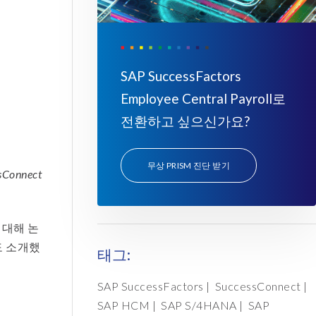
SAP SuccessFactors
Employee Central Payroll로
전환하고 싶으신가요?
무상 PRISM 진단 받기
onnect
 대해 논
들도 소개했
태그:
SAP SuccessFactors
|
SuccessConnect
|
SAP HCM
|
SAP S/4HANA
|
SAP