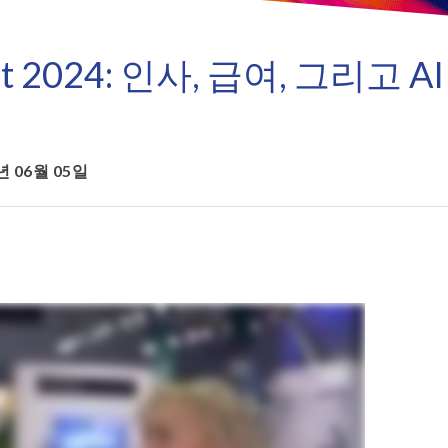
- Data Secure
SAP data privacy assessment
- L
service
Archive Central
ct 2024: 인사, 급여, 그리고 AI
Mass data removal services
지원 및 교육
Client Central
6년 06월 05일