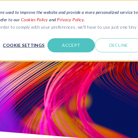
are used to improve the website and provide a more personalized service to
서비스
자료
회사 소개
refer to our
Cookies Policy
and
Privacy Policy
.
rder to comply with your preferences, we'll have to use just one tiny
문의하기
COOKIE SETTINGS
ACCEPT
DECLINE
고객 성공 사례
SAP 시스템 환경 & 테스트
SAP 시스템 환경 & 테스트
SA
SA
트를 읽어보세요.
다른 기업들이 EPI-USE Labs와 함께 성공한 이야기
데이터 관리
데이터 관리
 하는 일
문의하기
Dat
Clo
Data Sync Manager (DSM) suite
PRISM Migrations to S/4HANA
의 문화
확인하세요.
- D
BR
- System Builder/Shell Sync
System Landscape Optimization
너
(SLO)
- D
- Object Sync
S/4HANA sandbox creation
- D
- Client Sync
- D
SAP 데이터 개인정보 보호 및
- Object Extractor
보안
Sot