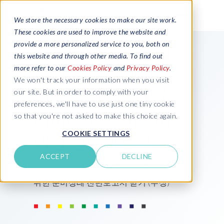
We store the necessary cookies to make our site work.
These cookies are used to improve the website and
provide a more personalized service to you, both on
테스트 데이터 관리
this website and through other media. To find out
강화를 하기 위한
more refer to our
Cookies Policy
and
Privacy Policy
.
We won't track your information when you visit
여정을 시작하세요.
our site. But in order to comply with your
preferences, we'll have to use just one tiny cookie
so that you're not asked to make this choice again.
데이터 관리 여정에
COOKIE SETTINGS
대한 진단해보기
ACCEPT
DECLINE
Data Sync Manager (DSM) 도입 및 사용을
위한 준비상태 진단보고서 받기 (무상)