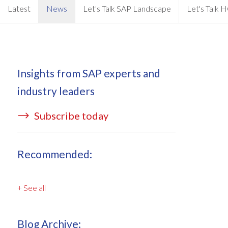
EPI-USE AppHaus Pretoria
Latest
News
Let's Talk SAP Landscape
Let's Talk
Document Builder
Pacchetto di servizi ampliati di
Dove siamo
QM
Variance Monitor
Sviluppo specifico per il
DSM per HCM
cliente
Insights from SAP experts and
GeoClock
industry leaders
Sviluppo personalizzato
Subscribe today
SAP BTP
Recommended:
All solutions
All solutions
+ See all
Blog Archive: