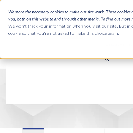
We store the necessary cookies to make our site work. These cookies 
you, both on this website and through other media. To find out more 
SOLUZIONI
We won't track your information when you visit our site. But in o
cookie so that you're not asked to make this choice again.
A PROPOSITO DI 
Le Guide C
Journey fro
L'azienda
Payroll to S
Buste Paga SAP HCM/HX
SAP HCM/HXM Payroll
SAP S/4HAN
Chi siamo
landscape m
Our culture
Suite di produttività di EPI-US
PRISM for HR & Payroll
Road to SAP 
Labs
compliance
Careers
Semplifica il monitoraggio
Query Manager
dell’integrazione HXM
Partners
Query Manager Add-ons
Payroll reporting