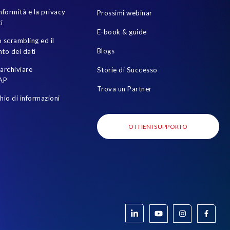
nformità e la privacy
Prossimi webinar
i
E-book & guide
 scrambling ed il
Blogs
to dei dati
archiviare
Storie di Successo
AP
Trova un Partner
chio di informazioni
OTTIENI SUPPORTO