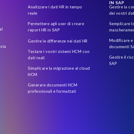
IN SAP
Analizzare i dati HR in tempo
Gestire la co
reale
dei vostri dat
Permettere agli user di creare
Semplicare lo
al
report HR in SAP
mascheramen
Modificare e 
Gestire le differenze nei dati HR
esta
documenti S
Testare i vostri sistemi HCM con
Gestire il ris
dati reali
SAP
Simplicare la migrazione al cloud
HCM
Generare documenti HCM
professionali e formattati