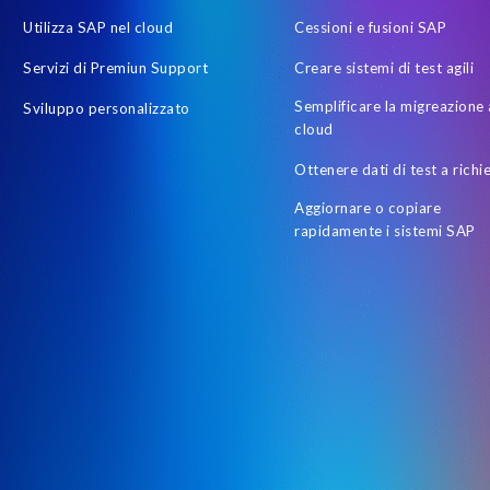
Utilizza SAP nel cloud
Cessioni e fusioni SAP
Servizi di Premiun Support
Creare sistemi di test agili
Semplificare la migreazione 
Sviluppo personalizzato
cloud
Ottenere dati di test a richi
Aggiornare o copiare
rapidamente i sistemi SAP