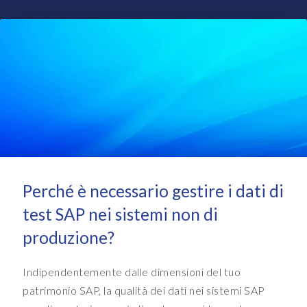
d
b
a
s
e
f
o
r
a
d
m
i
Perché è necessario gestire i dati di
n
test SAP nei sistemi non di
i
s
produzione?
t
r
Indipendentemente dalle dimensioni del tuo
a
t
patrimonio SAP, la qualità dei dati nei sistemi SAP
i