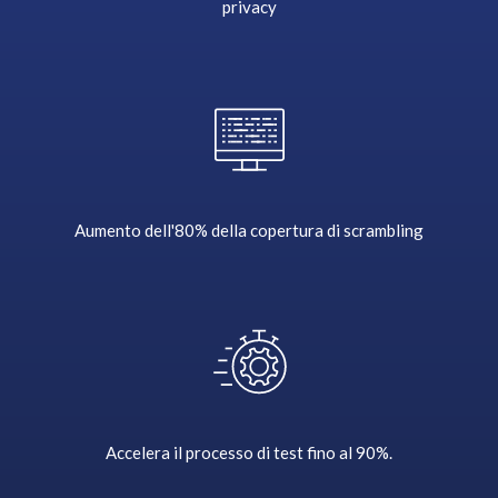
privacy
t
h
a
t
u
s
e
t
h
Aumento dell'80% della copertura di scrambling
e
s
a
m
e
s
h
a
Accelera il processo di test fino al 90%.
r
e