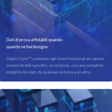
B
o
W
m
,
e
t
t
h
h
e
i
l
Dati di prova affidabili quando
n
i
g
quando ne hai bisogno
s
c
t
a
g
Object Sync™ consente agli utenti funzionali di copiare
l
o
scenari di dati specifici, su richiesta, con una completa
l
e
integrità dei dati, da qualsiasi sistema a un altro.
e
s
d
o
t
n
h
a
e
n
B
d
u
o