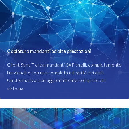
r
N
a
A
t
,
i
E
o
R
n
P
a
,
n
C
Copiatura mandanti ad alte prestazioni
d
R
a
M
Client Sync™ crea mandanti SAP snelli, completamente
l
,
funzionali e con una completa integrità dei dati.
s
S
Un'alternativa a un aggiornamento completo del
o
R
sistema.
r
M
e
,
l
G
y
T
o
S
n
,
s