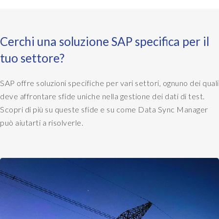
y
b
n
e
e
t
Cerchi una soluzione SAP specifica per il
e
a
d
k
tuo settore?
t
i
o
n
SAP offre soluzioni specifiche per vari settori, ognuno dei quali
a
g
deve affrontare sfide uniche nella gestione dei dati di test.
c
a
c
Scopri di più su queste sfide e su come Data Sync Manager
n
e
o
può aiutarti a risolverle.
s
l
s
d
t
t
h
r
e
a
d
i
a
n
t
i