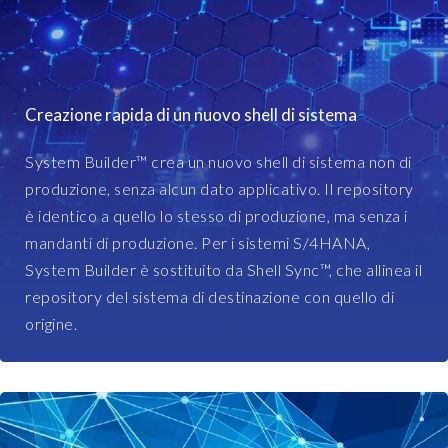
t
a
s
r
y
e
s
d
t
b
Creazione rapida di un nuovo shell di sistema
e
a
m
s
System Builder™ crea un nuovo shell di sistema non di
t
e
y
produzione, senza alcun dato applicativo. Il repository
f
p
è identico a quello lo stesso di produzione, ma senza i
o
e
mandanti di produzione. Per i sistemi S/4HANA,
r
s
System Builder è sostituito da Shell Sync™, che allinea il
a
.
d
repository del sistema di destinazione con quello di
S
m
o
origine.
i
S
n
/
i
4
s
H
t
A