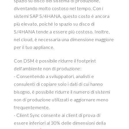
spazio su disco del sistema di produzione,
f
t
diventando molto costoso nel tempo. Con i
t
a
sistemi SAP S/4HANA, questo costo è ancora
h
m
e
più elevato, poiché lo spazio su disco di
o
S
d
S/4HANA tende a essere più costoso. Inoltre,
A
e
nel cloud, è necessaria una dimensione maggiore
P
l
per il tuo appliance.
d
f
a
o
Con DSM è possibile ridurre il footprint
t
r
dell'ambiente non di produzione:
a
h
m
- Consentendo a sviluppatori, analisti e
o
o
w
consulenti di copiare solo i dati di cui hanno
d
t
bisogno, è possibile ridurre il numero di sistemi
e
h
non di produzione utilizzati e aggiornare meno
l
e
frequentemente.
t
y
- Client Sync consente ai client di prova di
h
n
a
essere inferiori al 30% delle dimensioni della
e
t