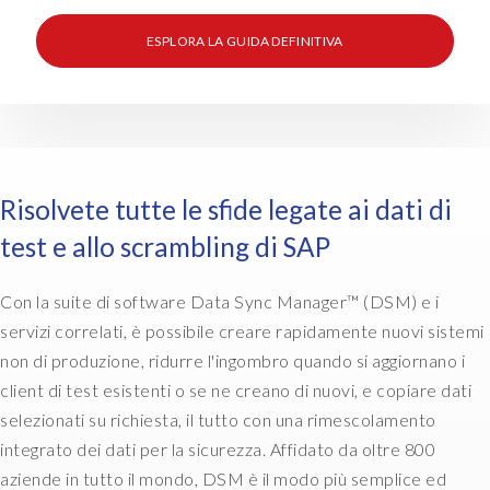
t
h
ESPLORA LA GUIDA DEFINITIVA
i
n
g
c
a
l
Risolvete tutte le sfide legate ai dati di
l
e
test e allo scrambling di SAP
d
t
Con la suite di software Data Sync Manager™ (DSM) e i
h
servizi correlati, è possibile creare rapidamente nuovi sistemi
e
non di produzione, ridurre l'ingombro quando si aggiornano i
B
u
client di test esistenti o se ne creano di nuovi, e copiare dati
s
selezionati su richiesta, il tutto con una rimescolamento
i
integrato dei dati per la sicurezza. Affidato da oltre 800
n
aziende in tutto il mondo, DSM è il modo più semplice ed
e