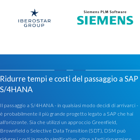
o
t
h
i
s
i
s
a
m
a
D
p
Ridurre tempi e costi del passaggio a SAP
a
p
S/4HANA
t
i
a
n
S
g
Il passaggio a S/4HANA - in qualsiasi modo decidi di arrivarci -
y
o
è probabilmente il più grande progetto legato a SAP che hai
n
f
all'orizzonte. Sia che utilizzi un approccio Greenfield,
c
t
Brownfield o Selective Data Transition (SDT), DSM può
M
h
ridurre i costi in modo significativo, oltre a farti risparmiare
a
e