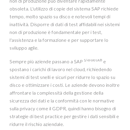
non di produzione può diventare rapidamente
o
obsoleta. L'utilizzo di copie del sistema SAP richiede
n
tempo, molto spazio su disco e notevoli tempi di
a
inattività. Disporre di dati di test affidabili nei sistemi
n
non di produzione è fondamentale per i test,
d
a
l'assistenza e la formazione e per supportare lo
l
sviluppo agile.
s
o
S/4HANA®
Sempre più aziende passano a SAP
e
r
spostano i carichi di lavoro nel cloud, richiedendo
e
sistemi di test snelli e sicuri per ridurre lo spazio su
l
disco e ottimizzare i costi. Le aziende devono inoltre
y
affrontare la complessità della gestione della
o
n
sicurezza dei dati e la conformità con le normative
s
sulla privacy come il GDPR, quindi hanno bisogno di
o
strategie di best practice per gestire i dati sensibili e
m
ridurre il rischio aziendale.
e