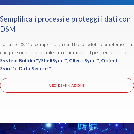
u
e
c
r
t
Semplifica i processi e proteggi i dati con
s
s
m
DSM
t
u
h
l
a
La suite DSM è composta da quattro prodotti complementari
t
t
i
che possono essere utilizzati insieme o indipendentemente:
u
p
System Builder™/Shell
Sync™
,
Client Sync™
,
Object
s
l
Sync™
e
Data Secure™
.
e
e
t
d
h
VEDI DSM IN AZIONE
i
e
f
s
f
a
e
m
r
e
e
s
n
h