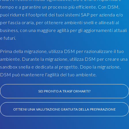
n
tempo e a garantire un processo più efficiente. Con DSM,
S
a
A
puoi ridurre il footprint dei tuoi sistemi SAP per azienda e/o
g
P
per fascia oraria, per ottenere ambienti snelli e allineati al
e
d
business, con una maggiore agilità per gli aggiornamenti attuali
r
a
e futuri.
i
t
s
a
Prima della migrazione, utilizza DSM per razionalizzare il tuo
a
m
s
ambiente.
Durante la migrazione, utilizza DSM per creare una
o
u
d
sandbox snella e dedicata al progetto. Dopo
la migrazione,
i
e
DSM può mantenere l'agilità del tuo ambiente.
t
l
e
t
SEI PRONTO A TRASFORMARTI?
o
h
f
a
p
t
OTTIENI UNA VALUTAZIONE GRATUITA DELLA PREPARAZIONE
r
c
o
o
d
v