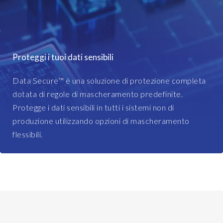
s
n
i
.
n
T
e
h
s
e
Proteggi i tuoi dati sensibili
s
d
O
i
Data Secure™ è una soluzione di protezione completa
b
f
dotata di regole di mascheramento predefinite.
j
f
Protegge i dati sensibili in tutti i sistemi non di
e
e
c
produzione utilizzando opzioni di mascheramento
r
t
e
flessibili.
W
n
o
t
r
e
k
n
b
g
e
i
n
n
c