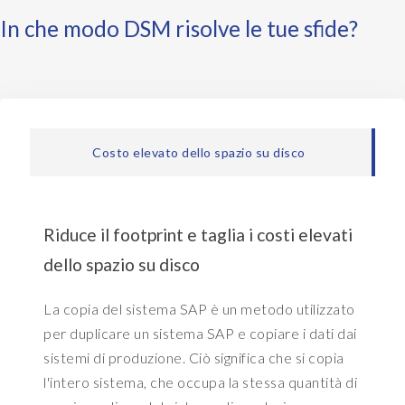
e
h
s
In che modo DSM risolve le tue sfide?
.
t
S
h
o
e
t
n
h
g
i
e
Costo elevato dello spazio su disco
s
t
i
t
s
o
a
u
Riduce il footprint e taglia i costi elevati
m
s
dello spazio su disco
a
e
p
t
La copia del sistema SAP è un metodo utilizzato
p
h
i
per duplicare un sistema SAP e copiare i dati dai
a
n
t
sistemi di produzione. Ciò significa che si copia
g
d
l'intero sistema, che occupa la stessa quantità di
o
a