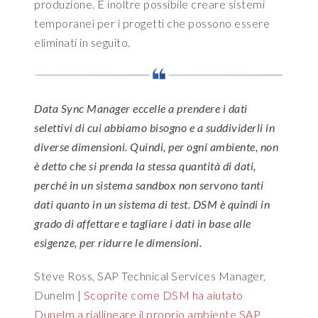
e
produzione. È inoltre possibile creare sistemi
c
d
temporanei per i progetti che possono essere
o
t
eliminati in seguito.
v
o
e
a
r
c
s
c
Data Sync Manager eccelle a prendere i dati
m
e
selettivi di cui abbiamo bisogno e a suddividerli in
u
s
diverse dimensioni. Quindi, per ogni ambiente, non
l
s
t
è detto che si prenda la stessa quantità di dati,
t
i
h
perché in un sistema sandbox non servono tanti
p
e
dati quanto in un sistema di test. DSM è quindi in
l
d
grado di affettare e tagliare i dati in base alle
e
a
esigenze, per ridurre le dimensioni.
d
t
i
a
Steve Ross, SAP Technical Services Manager,
f
a
f
Dunelm |
Scoprite come DSM ha aiutato
n
e
d
Dunelm a riallineare il proprio ambiente SAP