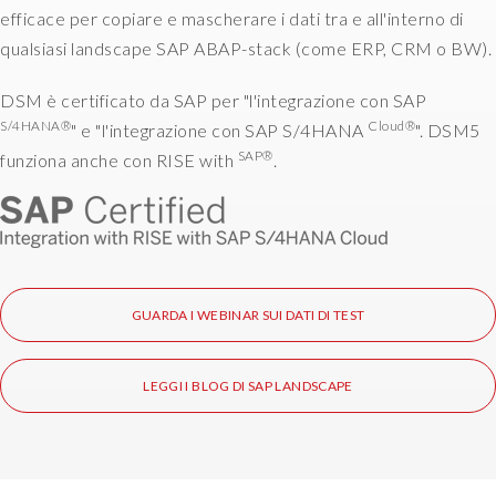
efficace per copiare e mascherare i dati tra e all'interno di
s
qualsiasi landscape SAP ABAP-stack (come ERP, CRM o BW).
s
O
DSM è certificato da SAP per "l'integrazione con SAP
b
j
S/4HANA®
Cloud®
" e "l'integrazione con SAP S/4HANA
". DSM5
e
SAP®
funziona anche con RISE with
.
c
t
W
o
r
k
GUARDA I WEBINAR SUI DATI DI TEST
b
e
n
LEGGI I BLOG DI SAP LANDSCAPE
c
h
.
S