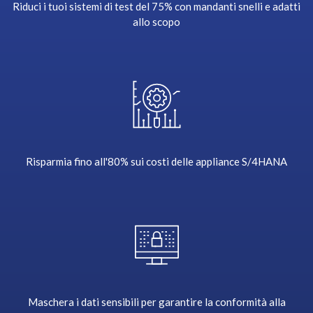
e
Riduci i tuoi sistemi di test del 75% con mandanti snelli e adatti
r
allo scopo
i
s
a
s
u
i
t
e
Risparmia fino all'80% sui costi delle appliance S/4HANA
o
f
p
r
o
d
u
c
t
Maschera i dati sensibili per garantire la conformità alla
s