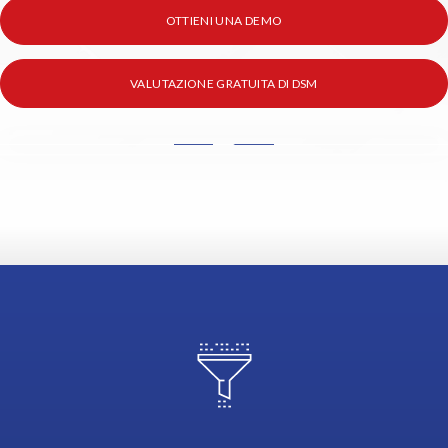
OTTIENI UNA DEMO
VALUTAZIONE GRATUITA DI DSM
D
a
t
a
S
y
n
c
M
a
n
a
g