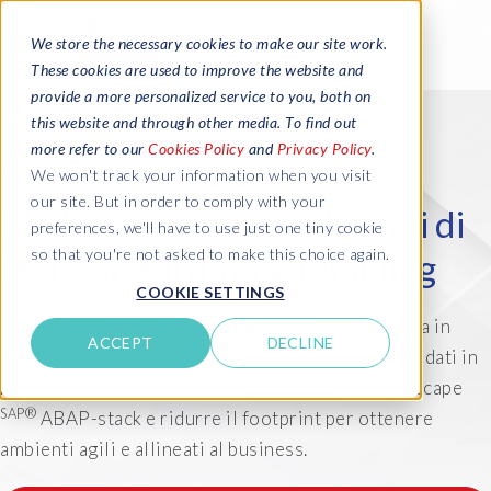
We store the necessary cookies to make our site work.
These cookies are used to improve the website and
provide a more personalized service to you, both on
this website and through other media. To find out
more refer to our
Cookies Policy
and
Privacy Policy
.
We won't track your information when you visit
our site. But in order to comply with your
Migliora la gestione dei dati di
preferences, we'll have to use just one tiny cookie
so that you're not asked to make this choice again.
test SAP e il data scrambling
COOKIE SETTINGS
Con la
suite Data Sync Manager™ (DSM)
, famosa in
ACCEPT
DECLINE
tutto il mondo, è possibile copiare e mascherare i dati in
modo efficiente tra e all'interno di qualsiasi landscape
SAP®
ABAP-stack e ridurre il footprint per ottenere
ambienti agili e allineati al business.