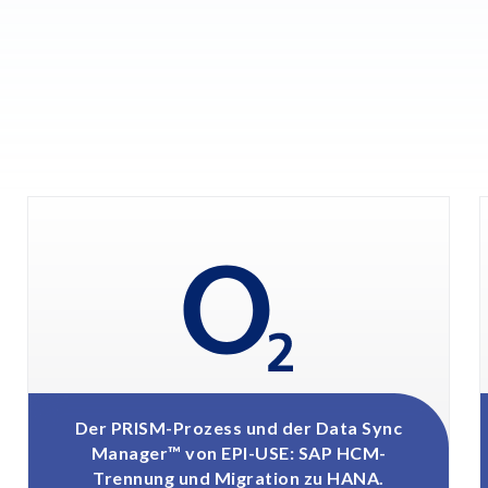
PRISM-Prozess und der Data Sync
SAP HCM 
nager™ von EPI-USE: SAP HCM-
ennung und Migration zu HANA.
Rak