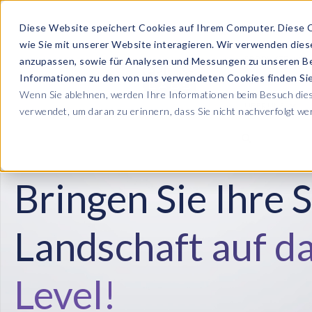
Diese Website speichert Cookies auf Ihrem Computer. Diese 
wie Sie mit unserer Website interagieren. Wir verwenden die
PRODUKTE
anzupassen, sowie für Analysen und Messungen zu unseren B
Informationen zu den von uns verwendeten Cookies finden S
Wenn Sie ablehnen, werden Ihre Informationen beim Besuch diese
ÜBER UNS
verwendet, um daran zu erinnern, dass Sie nicht nachverfolgt w
Blog
Lesen Sie alle U
Sicherheit sowie
Unternehmen
Sp
Bringen Sie Ihre 
Machen Sie Ihr H
Webinare
Datenschutz & Sicherheit
SAP HCM & Payroll
Lernen Sie von 
Wer wir sind
Ko
Webinaren
Data Privacy Suite
Transformation mit PRISM™
Landschaft auf d
Unternehmen sma
Unsere Kultur
S
E-Books, Whit
Data Secure™
SAP® SuccessFactors®
Entdecken Sie u
Karriere
N
Integration Monitoring
Level!
Data Disclose™
Videos
Partner
E
Payroll reporting
Verbessern Sie 
Data Redact™