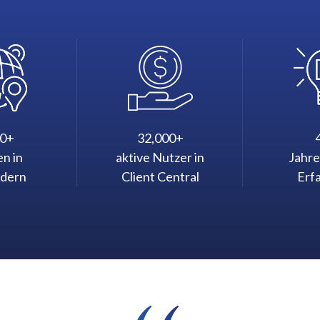
00+
32,000+
n in
aktive Nutzer in
Jahre
ndern
Client Central
Erf