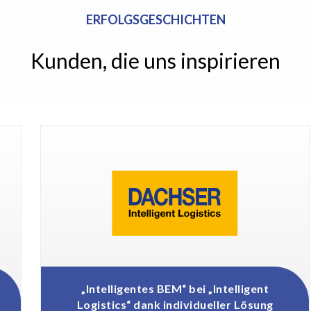
ERFOLGSGESCHICHTEN
Kunden, die uns inspirieren
Der 
„Intelligentes BEM“ bei „Intelligent
Ma
Logistics“ dank individueller Lösung
Tr