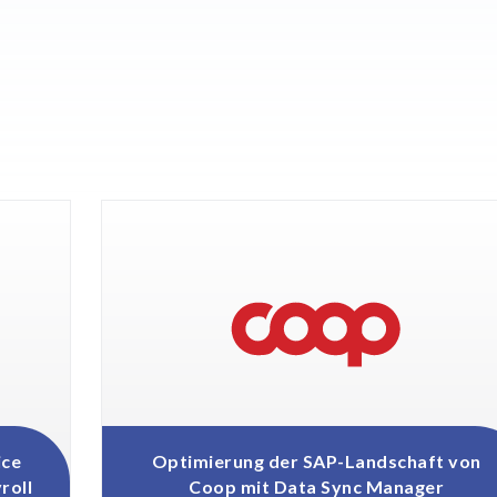
Object Extractor™
Alle Lösungen
Archive Central
Alle Lösungen
Optimierung der SAP-Landschaft von
Coop mit Data Sync Manager