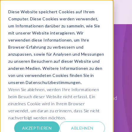
Diese Website speichert Cookies auf Ihrem
Computer. Diese Cookies werden verwendet,
um Informationen darüber zu sammeln, wie Sie
mit unserer Website interagieren. Wir
verwenden diese Informationen, um Ihre
Browser-Erfahrung zu verbessern und
anzupassen, sowie für Analysen und Messungen
zu unseren Besuchern auf dieser Website und
anderen Medien. Weitere Informationen zu den
von uns verwendeten Cookies finden Sie in
Bleib auf dem Laufenden!
unseren Datenschutzbestimmungen.
Wenn Sie ablehnen, werden Ihre Informationen
beim Besuch dieser Website nicht erfasst. Ein
Entdecke die neuesten News von EPI-USE Labs und
einzelnes Cookie wird in Ihrem Browser
unseren Kunden – mit spannenden Einblicken und
verwendet, um daran zu erinnern, dass Sie nicht
Erfolgsgeschichten.
nachverfolgt werden möchten.
AKZEPTIEREN
ABLEHNEN