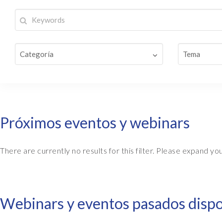
EPI-USE AppHaus Pretoria
Creación de informes
P
Variance Monitor
a
Dónde estamos
Desarrollo específico para
l
DSM para HCM
clientes
a
b
GeoClock
r
Desarrollo a medida
a
SAP BTP
s
c
l
Próximos eventos y webinars
Todas las soluciones
a
All solutions
v
There are currently no results for this filter. Please expand y
e
Webinars y eventos pasados disp