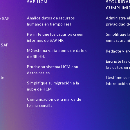
SAP HCM
SEGURIDA
CUMPLIMI
Analice datos de recursos
Administre e
de SAP
humanos en tiempo real
privacidad d
Permite que los usuarios creen
Simplifique l
informes de SAP HR
enmascarami
e SAP
MGestiona variaciones de datos
Redacte y ar
de RR.HH.
Encripte las
Pruebe su sistema HCM con
los datos en
datos reales
nte
Gestione su 
Simplifique su migración a la
información
nube de HCM
Comunicación de la marca de
forma sencilla