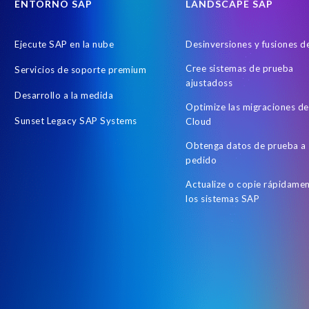
ENTORNO SAP
LANDSCAPE SAP
Ejecute SAP en la nube
Desinversiones y fusiones 
Cree sistemas de prueba
Servicios de soporte premium
ajustadoss
Desarrollo a la medida
Optimize las migraciones d
Sunset Legacy SAP Systems
Cloud
Obtenga datos de prueba a
pedido
Actualize o copie rápidame
los sistemas SAP