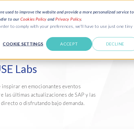
are used to improve the website and provide a more personalized service to
refer to our
Cookies Policy
and
Privacy Policy
.
SOLICITAR PRESUPUESTO
SERVICIOS
RECURSOS
rder to comply with your preferences, we'll have to use just one tiny
COOKIE SETTINGS
ACCEPT
DECLINE
USE LABS
 definitivas
Blogs
Lea las últimas noticias sobre SAP SLO,
USE Labs
from SAP HCM and
SAP HCM, Datos y Privacidad y Nube
Contáctenos
o SAP SuccessFactors
Webinars
Entornos SAP y gestión de
Entornos SAP y gestión de
Pri
Ser
Acceda a las opiniones de expertos con
ANA data and
datos de prueba
datos de prueba
dat
apl
e inspirar en emocionantes eventos
Contactar
webinars en directo y a pedido
e management
 las últimas actualizaciones de SAP y las
Obtenga soporte
Suite Data Sync Manager (DSM)
Migraciones PRISM a S/4HANA
Dat
Ser
Ebooks, guias y más..
 directo o disfrutando bajo demanda.
AP data privacy
de
Descargue libros electrónicos, guias y
ce
Útimas novedades
más
- System Builder/Shell Sync
System Landscape Optimization
- D
Mig
(SLO)
INSPIRE events
- Object Sync
- D
Bas
Servicios gestionados de