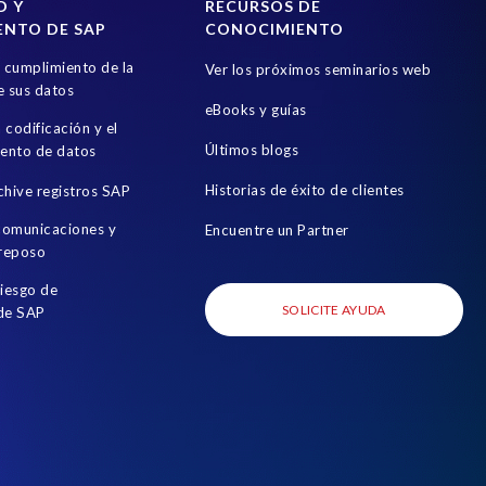
D Y
RECURSOS DE
ENTO DE SAP
CONOCIMIENTO
l cumplimiento de la
Ver los próximos seminarios web
e sus datos
eBooks y guías
a codificación y el
Últimos blogs
ento de datos
Historias de éxito de clientes
chive registros SAP
 comunicaciones y
Encuentre un Partner
 reposo
riesgo de
SOLICITE AYUDA
 de SAP