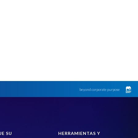
beyond corporate purpose
UE SU
HERRAMIENTAS Y