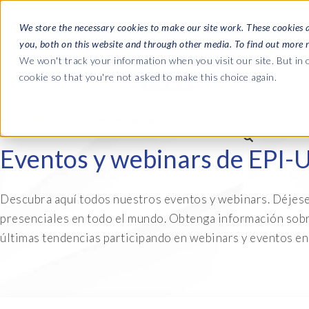
We store the necessary cookies to make our site work. These cookies 
you, both on this website and through other media. To find out more 
SOFTWARE
We won't track your information when you visit our site. But in o
cookie so that you're not asked to make this choice again.
ACERCA DE EPI-
Las guías
Eventos y webinars de EPI-
Journey 
La empresa
Payroll t
Nómina SAP HCM/HXM
Nómina SAP HCM/HXM
SAP S/4H
Descubra aquí todos nuestros eventos y webinars. Déjes
Quiénes somos
landscap
presenciales en todo el mundo. Obtenga información sobre
HCM Productivity Suite
PRISM for Payroll
Our culture
últimas tendencias participando en webinars y eventos en
Road to S
Query Manager
Supervisión de la integración 
complian
Careers
SAP SuccessFactors
Query Manager Add-ons
Partners
Payroll reporting
Document Builder