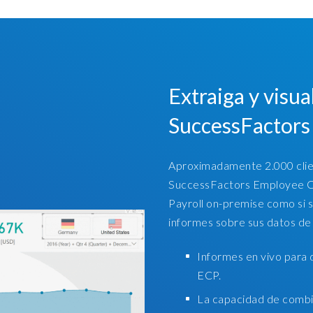
r
e
p
o
r
Extraiga y visu
t
i
SuccessFactors 
n
g
Aproximadamente 2.000 clie
t
SuccessFactors Employee Ce
o
Payroll on-premise como si 
o
informes sobre sus datos de
l
.
Informes en vivo para
I
ECP.
t
La capacidad de combi
,