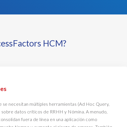
ccessFactors HCM?
mes
ue se necesitan múltiples herramientas (Ad Hoc Query,
 sobre datos críticos de RRHH y Nómina. A menudo,
consolidan fuera de línea en una aplicación como
a mucho tiempo y aumenta el riesgo de errores. También