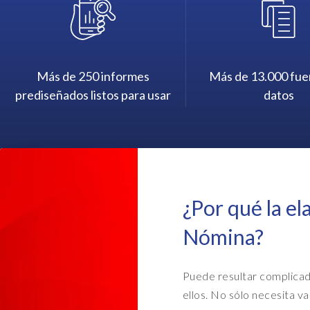
Más de 250 informes
Más de 13.000 fue
prediseñados listos para usar
datos
¿Por qué la e
Nómina?
Puede resultar complicad
ellos. No sólo
necesita va