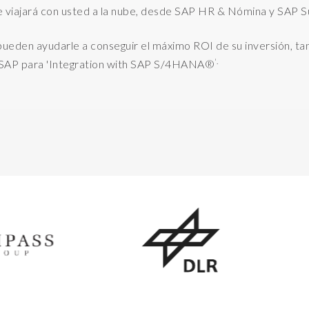
ue viajará con usted a la nube, desde SAP HR & Nómina y SAP 
n
o
pueden
ayudarle a conseguir el máximo ROI de su inversión, 
p
'.
r SAP para 'Integration with SAP S/4HANA®
e
r
a
t
i
o
n
a
l
t
y
p
e