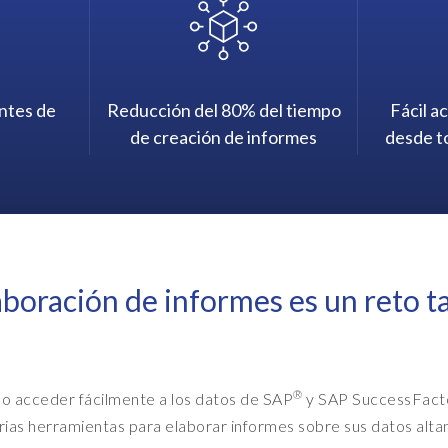
l
e
h
a
v
ntes de
Reducción del 80% del tiempo
Fácil a
e
de creación de informes
desde to
t
h
o
u
g
laboración de informes es un reto 
h
t
o
f
®
o acceder fácilmente a los datos de
SAP
y SAP SuccessFact
Q
rias herramientas para elaborar informes sobre sus datos alt
u