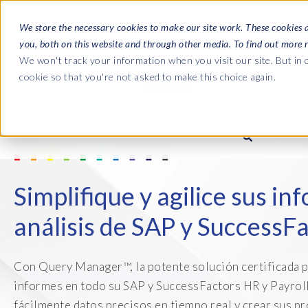
We store the necessary cookies to make our site work. These cookies 
you, both on this website and through other media. To find out more 
SOFTWARE
We won't track your information when you visit our site. But in o
cookie so that you're not asked to make this choice again.
ACERCA DE EPI-
Las guías
Journey 
La empresa
Payroll t
Simplifique y agilice sus in
Nómina SAP HCM/HXM
Nómina SAP HCM/HXM
SAP S/4H
Quiénes somos
landscap
análisis de SAP y Success
Our culture
HCM Productivity Suite
PRISM for Payroll
Road to S
complian
Careers
Query Manager
Supervisión de la integración 
Con Query Manager™, la potente solución certificada p
SAP SuccessFactors
informes en todo su SAP y SuccessFactors HR y Payroll
Partners
Query Manager Add-ons
Payroll reporting
fácilmente datos precisos en tiempo real y crear sus p