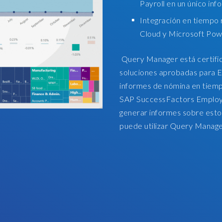
Payroll en un único inf
i
Integración en tiempo 
n
Cloud y Microsoft Pow
f
a
Query Manager está certific
c
soluciones aprobadas para E
t
informes de nómina en tiemp
,
SAP SuccessFactors Employe
i
generar informes sobre est
s
puede utilizar Query Manage
m
u
c
h
m
o
r