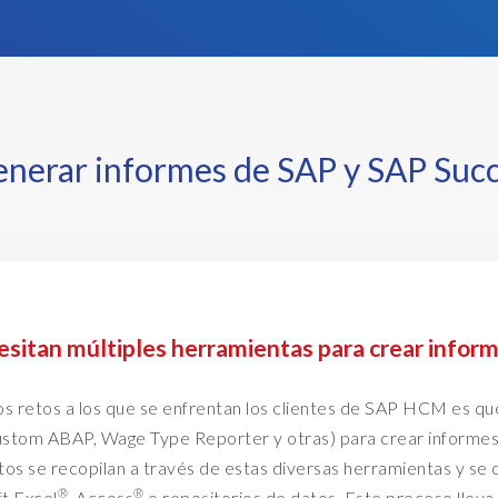
e
t
h
a
n
t
 generar informes de SAP y SAP Su
h
a
t
n
o
w
esitan múltiples herramientas para crear infor
.
H
os retos a los que se enfrentan los clientes de SAP HCM es q
e
stom ABAP, Wage Type Reporter y otras) para crear informes
y
tos se recopilan a través de estas diversas herramientas y se 
I
®
®
t Excel
, Access
o repositorios de datos. Este proceso llev