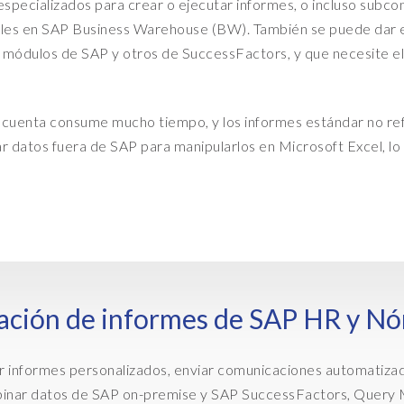
 especializados para crear o ejecutar informes, o incluso subco
e
ibles en SAP Business Warehouse (BW). También se puede dar 
r
nos módulos de SAP y otros de SuccessFactors, y que necesite 
y
M
a
 cuenta consume mucho tiempo, y los informes estándar no refl
n
ar datos fuera de SAP para manipularlos en Microsoft Excel, l
a
g
e
r
a
s
j
ración de informes de SAP HR y N
u
s
 informes personalizados, enviar comunicaciones automatizada
t
mbinar datos de SAP on-premise y SAP SuccessFactors, Query 
a