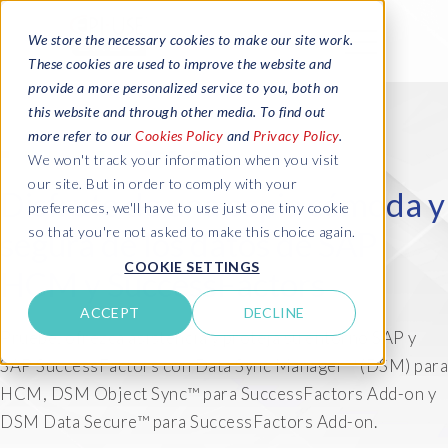
We store the necessary cookies to make our site work.
These cookies are used to improve the website and
provide a more personalized service to you, both on
this website and through other media. To find out
more refer to our
Cookies Policy
and
Privacy Policy
.
We won't track your information when you visit
our site. But in order to comply with your
Disfrute de una copia cómoda y
preferences, we'll have to use just one tiny cookie
so that you're not asked to make this choice again.
segura de los datos de SAP
COOKIE SETTINGS
HCM y SuccessFactors
ACCEPT
DECLINE
Pruebe, ofrezca asistencia y proteja su entorno SAP y
SAP SuccessFactors con Data Sync Manager™ (DSM) para
HCM, DSM Object Sync™ para SuccessFactors Add-on y
DSM Data Secure™ para SuccessFactors Add-on.