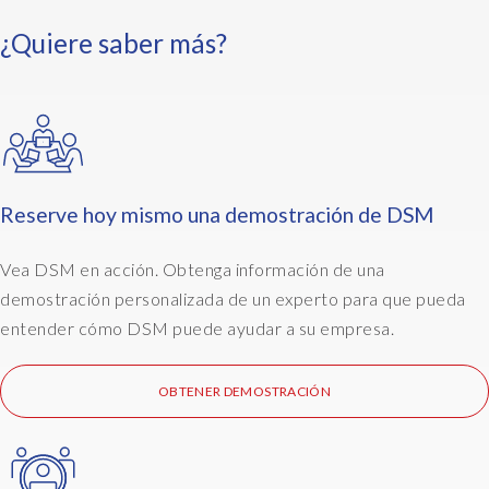
e
m
¿Quiere saber más?
.
T
h
e
d
a
t
Reserve hoy mismo una demostración de DSM
a
t
Vea DSM en acción. Obtenga información de una
h
demostración personalizada de un experto para que pueda
e
entender cómo DSM puede ayudar a su empresa.
n
g
o
OBTENER DEMOSTRACIÓN
e
s
a
c