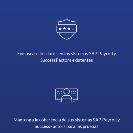
t
h
e
A
B
A
P
s
Enmascare los datos en los sistemas SAP Payroll y
t
SuccessFactors existentes
a
c
k
a
n
d
m
a
k
Mantenga la coherencia de sus sistemas SAP Payroll y
e
SuccessFactors para las pruebas
s