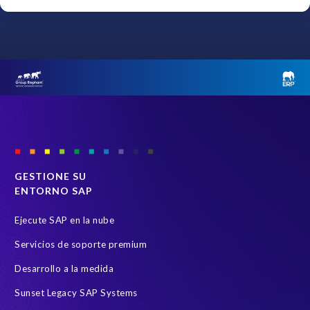
e
Name
*
c
t
i
o
Last name
*
n
o
r
Email
*
v
i
a
GESTIONE SU
f
Country
*
ENTORNO SAP
i
l
Ejecute SAP en la nube
e
What best describes your role?
*
Servicios de soporte premium
.
A
Desarrollo a la medida
n
Sunset Legacy SAP Systems
d
Message