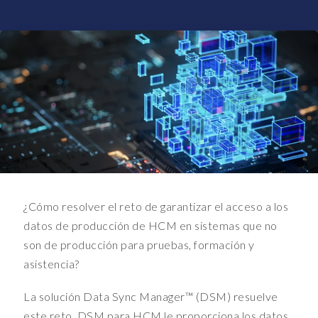
i
t
c
o
l
l
e
c
t
s
t
h
e
¿Cómo resolver el reto de garantizar el acceso a los
i
datos de producción de HCM en sistemas que no
n
son de producción para pruebas, formación y
f
asistencia?
o
t
La solución Data Sync Manager™ (DSM) resuelve
y
p
este reto. DSM para HCM le proporciona los datos