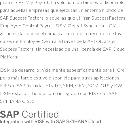
I
premise HCM y Payroll. La solución también está disponible
t
para aquellas empresas que ejecutan un entorno híbrido de
t
SAP SuccessFactors, o aquellas que utilizan SuccessFactors
h
Employee Central Payroll. DSM Object Sync para HCM
e
garantiza la copia y el enmascaramiento coherentes de los
n
datos de Employee Central a través de la API OData en
u
s
SuccessFactors, sin necesidad de una licencia de SAP Cloud
e
Platform.
s
t
DSM se desarrolló inicialmente específicamente para HCM,
h
pero más tarde estuvo disponible para otras aplicaciones
e
ERP de SAP, incluidas FI y LO, SRM, CRM, SCM, GTS y BW.
r
DSM está certificado como integrado con RISE con SAP
e
l
S/4HANA Cloud.
a
t
e
d