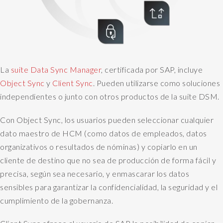
c
t
o
r
s
e
La
suite Data Sync Manager
, certificada por SAP, incluye
n
Object Sync
y
Client Sync
. Pueden utilizarse como soluciones
t
independientes o junto con otros productos de la suite DSM.
i
t
Con Object Sync, los usuarios pueden seleccionar cualquier
i
e
dato maestro de HCM (como datos de empleados, datos
s
organizativos o resultados de nóminas) y copiarlo en un
a
cliente de destino que no sea de producción de forma fácil y
n
precisa, según sea necesario, y enmascarar los datos
d
sensibles para garantizar la confidencialidad, la seguridad y el
p
cumplimiento de la gobernanza.
r
o