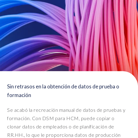
S
e
c
u
r
e
a
c
t
s
o
n
Sin retrasos en la obtención de datos de prueba o
b
formación
o
t
Se acabó la recreación manual de datos de pruebas y
h
formación. Con DSM para HCM, puede copiar o
s
clonar datos de empleados o de planificación de
e
t
RR.HH., lo que le proporciona datos de producción