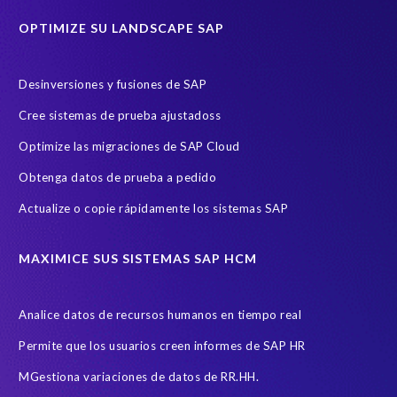
o
n
OPTIMIZE SU LANDSCAPE SAP
t
h
Desinversiones y fusiones de SAP
e
t
Cree sistemas de prueba ajustadoss
a
I agree to receive communications from EPI-USE Labs.
Optimize las migraciones de SAP Cloud
r
g
EPI-USE Labs is committed to
protecting your privacy
. You may
Obtenga datos de prueba a pedido
unsubscribe from these communications at any time.
e
t
Actualize o copie rápidamente los sistemas SAP
s
y
MAXIMICE SUS SISTEMAS SAP HCM
s
t
e
Analice datos de recursos humanos en tiempo real
m
Permite que los usuarios creen informes de SAP HR
,
t
MGestiona variaciones de datos de RR.HH.
h