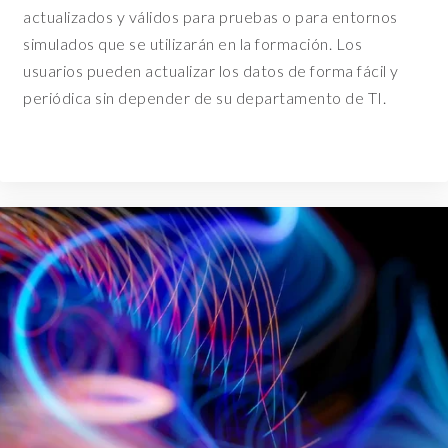
s
actualizados y válidos para pruebas o para entornos
o
simulados que se utilizarán en la formación.
Los
f
usuarios pueden actualizar los datos de forma fácil y
d
periódica sin depender de su departamento de TI.
a
t
a
.
S
o
c
o
n
s
i
s
t
e
n
t