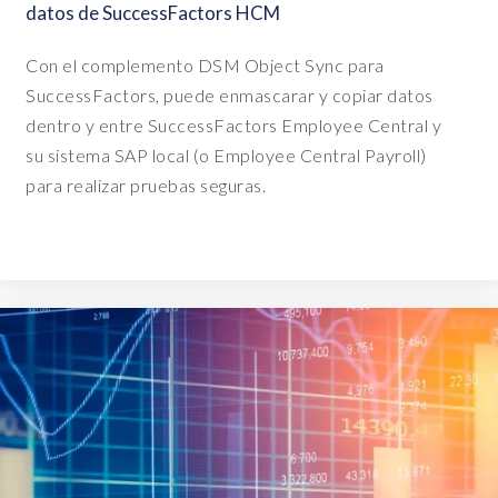
datos de SuccessFactors HCM
t
s
Con el complemento DSM Object Sync para
y
SuccessFactors, puede enmascarar y copiar datos
s
dentro y entre SuccessFactors Employee Central y
t
e
su sistema SAP local (o Employee Central Payroll)
m
para realizar pruebas seguras.
,
a
n
d
w
h
i
l
s
t
t
h