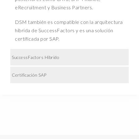
a
eRecruitment y Business Partners.
c
t
DSM también es compatible con la arquitectura
o
híbrida de SuccessFactors y es una solución
r
certificada por SAP.
s
a
n
SuccessFactors Híbrido
d
p
Certificación SAP
i
c
k
u
p
t
h
e
c