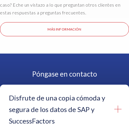
e
caso? Eche un vistazo a lo que preguntan otros clientes en
m
estas respuestas a preguntas frecuentes.
e
i
t
MÁS INFORMACIÓN
h
e
r
v
i
a
Póngase en contacto
a
n
R
F
Disfrute de una copia cómoda y
C
c
segura de los datos de SAP y
o
SuccessFactors
n
n