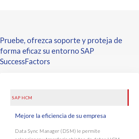
u
s
e
r
a
Pruebe, ofrezca soporte y proteja de
n
d
forma eficaz su entorno SAP
p
SuccessFactors
e
r
s
o
n
SAP HCM
I
D
e
Mejore la eficiencia de su empresa
x
t
Data Sync Manager (DSM) le permite
e