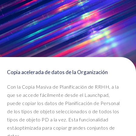
t
h
e
A
B
A
P
s
t
a
Copia acelerada de datos de la Organización
c
k
Con la Copia Masiva de Planificación de RRHH, a la
t
a
que se accede fácilmente desde el Launchpad,
b
puede copiar los datos de Planificación de Personal
l
de los tipos de objeto seleccionados o de todos los
e
tipos de objeto PD a la vez. Esta funcionalidad
s
está
optimizada
para copiar grandes conjuntos de
a
datos.