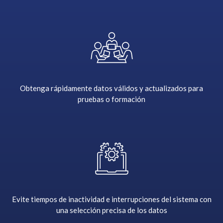
t
h
e
i
r
s
e
l
Obtenga rápidamente datos válidos y actualizados para
e
pruebas o formación
c
t
i
o
n
s
,
a
Evite tiempos de inactividad e interrupciones del sistema con
n
una selección precisa de los datos
d