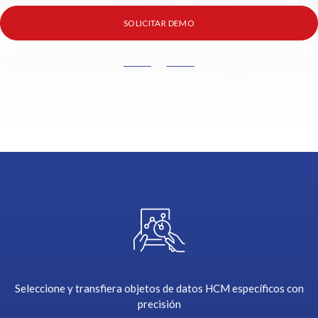
SOLICITAR DEMO
T
h
e
u
s
e
r
l
o
g
s
o
n
t
Seleccione y transfiera objetos de datos HCM específicos con
o
precisión