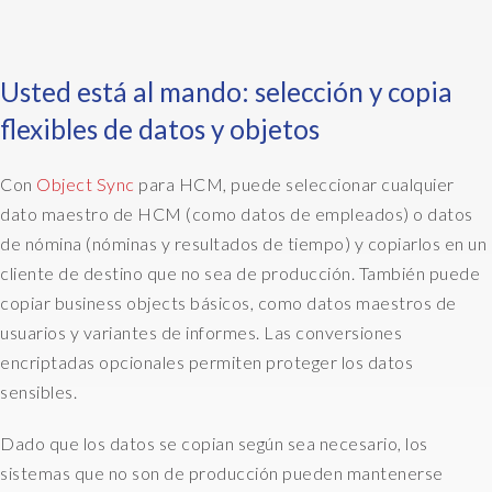
o
r
r
e
Usted está al mando: selección y copia
s
flexibles de datos y objetos
p
o
Con
Object Sync
para HCM, puede seleccionar cualquier
n
d
dato maestro de HCM (como datos de empleados) o datos
i
de nómina (nóminas y resultados de tiempo) y copiarlos en un
n
cliente de destino que no sea de producción. También puede
g
copiar business objects básicos, como datos maestros de
e
usuarios y variantes de informes. Las conversiones
n
t
encriptadas opcionales permiten proteger los datos
i
sensibles.
t
i
Dado que los datos se copian según sea necesario, los
e
sistemas que no son de producción pueden mantenerse
s