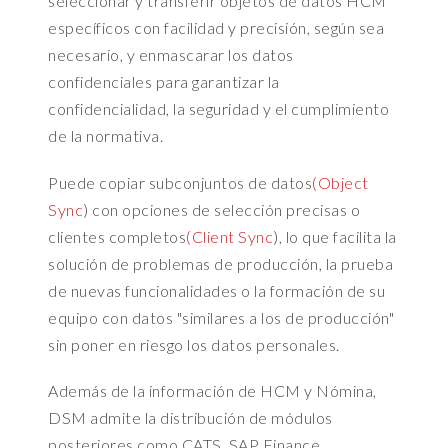
seleccionar y transferir objetos de datos HCM
r
específicos con facilidad y precisión, según sea
n
a
necesario, y enmascarar los datos
l
confidenciales para garantizar la
t
confidencialidad, la seguridad y el cumplimiento
o
de la normativa.
g
o
Puede copiar subconjuntos de datos
(Object
c
Sync
) con opciones de selección precisas o
a
l
clientes completos
(Client Sync
), lo que facilita la
l
solución de problemas de producción, la prueba
S
de nuevas funcionalidades o la formación de su
u
equipo con datos "similares a los de producción"
c
sin poner en riesgo los datos personales.
c
e
Además de la información de HCM y Nómina,
s
DSM admite la distribución de módulos
s
F
posteriores como CATS, SAP Finance,