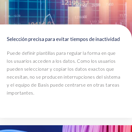
e
d
a
t
a
i
Selección precisa para evitar tiempos de inactividad
s
i
Puede definir plantillas para regular la forma en que
n
los usuarios acceden a los datos. Como los usuarios
m
pueden seleccionar y copiar los datos exactos que
e
necesitan, no se producen interrupciones del sistema
m
o
y el equipo de Basis puede centrarse en otras tareas
r
importantes.
y
,
D
a
t
a