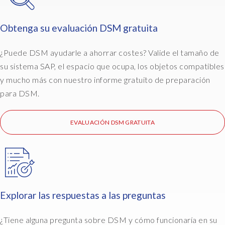
r
o
Obtenga su evaluación DSM gratuita
s
s
¿Puede DSM ayudarle a ahorrar costes? Valide el tamaño de
t
o
su sistema SAP, el espacio que ocupa, los objetos compatibles
t
y mucho más con nuestro informe gratuito de preparación
h
para DSM.
e
t
a
EVALUACIÓN DSM GRATUITA
r
g
e
t
s
y
Explorar las respuestas a las preguntas
s
t
¿Tiene alguna pregunta sobre DSM y cómo funcionaría en su