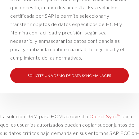
e
que necesita, cuando los necesita. Esta solución
s
certificada por SAP le permite seleccionar y
a
transferir objetos de datos específicos de HCM y
n
Nómina con facilidad y precisión, según sea
d
s
necesario, y enmascarar los datos confidenciales
o
para garantizar la confidencialidad, la seguridad y el
o
cumplimiento de las normativas.
n
f
SOLICITE UNA DEMO DE DATA SYNC MANAGER
r
o
m
t
h
e
La solución DSM para HCM aprovecha
Object Sync™
para
r
que los usuarios autorizados puedan copiar subconjuntos de
e
sus datos críticos bajo demanda en sus entornos SAP ECC on-
.