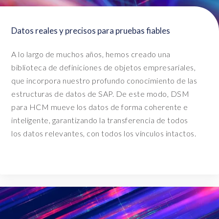
l
y
Datos reales y precisos para pruebas fiables
c
h
A lo largo de muchos años, hemos creado una
a
biblioteca de definiciones de objetos empresariales,
n
g
que incorpora nuestro profundo conocimiento de las
i
estructuras de datos de SAP. De este modo, DSM
n
para HCM mueve los datos de forma coherente e
g
inteligente, garantizando la transferencia de todos
t
los datos relevantes, con todos los vínculos intactos.
h
e
n
a
m
e
i
n