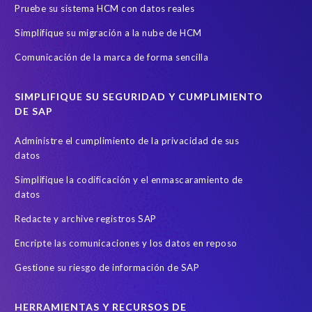
Pruebe su sistema HCM con datos reales
e
A
Simplifique su migración a la nube de HCM
B
Comunicación de la marca de forma sencilla
A
P
s
SIMPLIFIQUE SU SEGURIDAD Y CUMPLIMIENTO
t
DE SAP
a
c
Administre el cumplimiento de la privacidad de sus
datos
k
d
Simplifique la codificación y el enmascaramiento de
a
datos
t
Redacte y archive registros SAP
a
i
Encripte las comunicaciones y los datos en reposo
s
Gestione su riesgo de información de SAP
a
p
p
HERRAMIENTAS Y RECURSOS DE