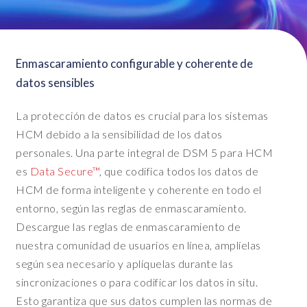
t
o
f
t
Enmascaramiento configurable y coherente de
h
datos sensibles
e
s
La protección de datos es crucial para los sistemas
y
HCM debido a la sensibilidad de los datos
n
personales. Una parte integral de DSM 5 para HCM
c
es
Data Secure™
, que codifica todos los datos de
t
h
HCM de forma inteligente y coherente en todo el
a
entorno, según las reglas de enmascaramiento.
t
Descargue las reglas de enmascaramiento de
'
nuestra comunidad de usuarios en línea, amplíelas
s
según sea necesario y aplíquelas durante las
g
o
sincronizaciones o para codificar los datos in situ.
i
Esto garantiza que sus datos cumplen las normas de