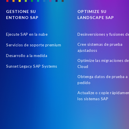
GESTIONE SU
OPTIMIZE SU
ENTORNO SAP
LANDSCAPE SAP
Ejecute SAP en la nube
Desinversiones y fusiones 
Cree sistemas de prueba
Servicios de soporte premium
ajustadoss
Desarrollo a la medida
Optimize las migraciones d
Sunset Legacy SAP Systems
Cloud
Obtenga datos de prueba a
pedido
Actualize o copie rápidame
los sistemas SAP