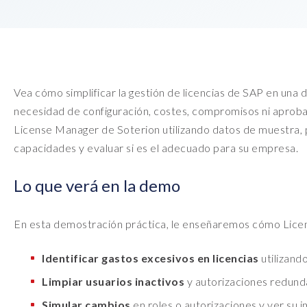
EPI-USE AppHaus Pretoria
Creación de informes
Variance Monitor
Dónde estamos
Desarrollo específico para
DSM para HCM
clientes
GeoClock
Vea cómo simplificar la gestión de licencias de SAP en una 
Desarrollo a medida
necesidad de configuración, costes, compromisos ni aproba
License Manager de Soterion utilizando datos de muestra, 
SAP BTP
capacidades y evaluar si es el adecuado para su empresa.
Todas las soluciones
Lo que verá en la demo
All solutions
En esta demostración práctica, le enseñaremos cómo Lice
Identificar gastos excesivos en licencias
utilizand
Limpiar usuarios inactivos
y autorizaciones redund
Simular cambios
en roles o autorizaciones y ver su 