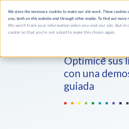
We store the necessary cookies to make our site work. These cookies 
you, both on this website and through other media. To find out more 
SOFTWARE
We won't track your information when you visit our site. But in o
cookie so that you're not asked to make this choice again.
ACERCA DE EPI-
Las guías
Optimice sus l
Journey 
La empresa
con una demo
Payroll t
Nómina SAP HCM/HXM
Nómina SAP HCM/HXM
SAP S/4H
guiada
Quiénes somos
landscap
HCM Productivity Suite
PRISM for Payroll
Our culture
Road to S
Query Manager
Supervisión de la integración 
complian
Careers
SAP SuccessFactors
Query Manager Add-ons
Partners
Payroll reporting
Document Builder