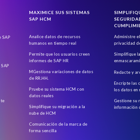
MAXIMICE SUS SISTEMAS
SIMPLIFIQ
SAP HCM
SEGURIDA
CUMPLIMI
Analice datos de recursos
Administre e
de SAP
humanos en tiempo real
privacidad d
Permite que los usuarios creen
Simplifique l
informes de SAP HR
enmascarami
e SAP
MGestiona variaciones de datos
Redacte y ar
de RR.HH.
Encripte las
Pruebe su sistema HCM con
los datos en
datos reales
nte
Gestione su 
Simplifique su migración a la
información
nube de HCM
Comunicación de la marca de
forma sencilla