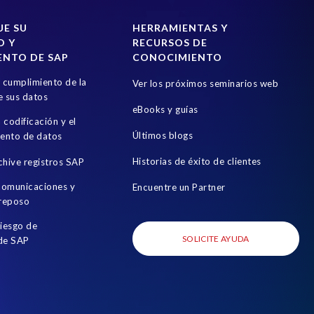
UE SU
HERRAMIENTAS Y
D Y
RECURSOS DE
ENTO DE SAP
CONOCIMIENTO
l cumplimiento de la
Ver los próximos seminarios web
e sus datos
eBooks y guías
a codificación y el
Últimos blogs
ento de datos
Historias de éxito de clientes
chive registros SAP
 comunicaciones y
Encuentre un Partner
 reposo
riesgo de
SOLICITE AYUDA
 de SAP