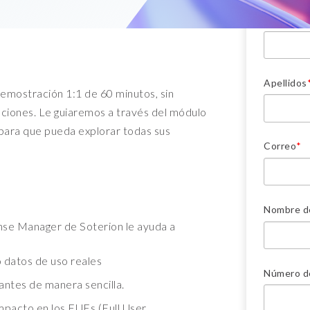
actualizaciones de datos
- Client Sync
- D
Pri
Nombre
*
- Object Extractor
- D
SA
Entornos SAP y gestión de
datos de prueba
- Data Secure
Sot
SAP
Apellidos
demostración 1:1 de 60 minutos, sin
Evaluación de la privacidad de sus
Archive Central
- L
ciones. Le guiaremos a través del módulo
datos en SAP
para que pueda explorar todas sus
Soporte y formación
Servicios de eliminación masiva de
Correo
*
datos
Client Central
Data privacy consulting
Nombre d
nse Manager de Soterion le ayuda a
o datos de uso reales
Número d
antes de manera sencilla.
impacto en los FUEs (Full User