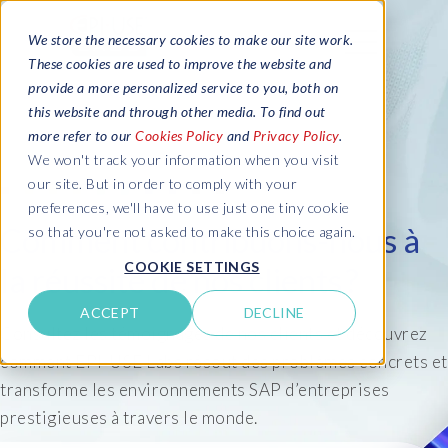
We store the necessary cookies to make our site work.
These cookies are used to improve the website and
provide a more personalized service to you, both on
this website and through other media. To find out
more refer to our
Cookies Policy
and
Privacy Policy
.
We won't track your information when you visit
our site. But in order to comply with your
preferences, we'll have to use just one tiny cookie
Comment contribuons-nous à
so that you're not asked to make this choice again.
COOKIE SETTINGS
la réussite de nos clients ?
ACCEPT
DECLINE
Consultez les témoignages de nos clients et découvrez
comment EPI-USE Labs résout des problèmes concrets et
transforme les environnements SAP d’entreprises
prestigieuses à travers le monde.