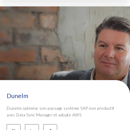
Dunelm
Dunelm optimise son paysage système SAP non productif
avec Data Sync Manager et adopte AWS