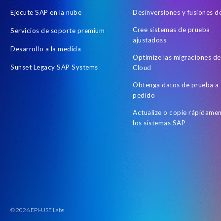
Ejecute SAP en la nube
Desinversiones y fusiones 
Cree sistemas de prueba
Servicios de soporte premium
ajustadoss
Desarrollo a la medida
Optimize las migraciones d
Sunset Legacy SAP Systems
Cloud
Obtenga datos de prueba a
pedido
Actualize o copie rápidame
los sistemas SAP
© 2026 EPI-USE Labs