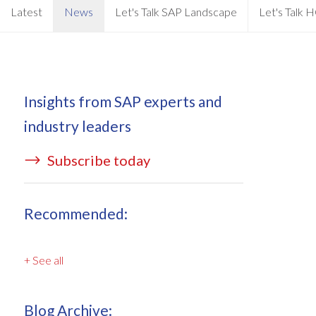
EPI-USE AppHaus Pretoria
Document Builder
Latest
News
Let's Talk SAP Landscape
Let's Talk
Creación de informes
Dónde estamos
Variance Monitor
Desarrollo específico para
DSM para HCM
clientes
Insights from SAP experts and
GeoClock
Desarrollo a medida
industry leaders
SAP BTP
Subscribe today
Todas las soluciones
All solutions
Recommended:
+ See all
Blog Archive: