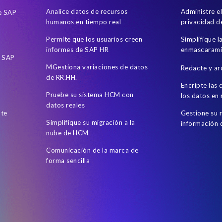
Analice datos de recursos
Administre e
de SAP
humanos en tiempo real
privacidad d
Permite que los usuarios creen
Simplifique l
informes de SAP HR
enmascarami
e SAP
MGestiona variaciones de datos
Redacte y ar
de RR.HH.
Encripte las
Pruebe su sistema HCM con
los datos en
datos reales
nte
Gestione su 
Simplifique su migración a la
información
nube de HCM
Comunicación de la marca de
forma sencilla