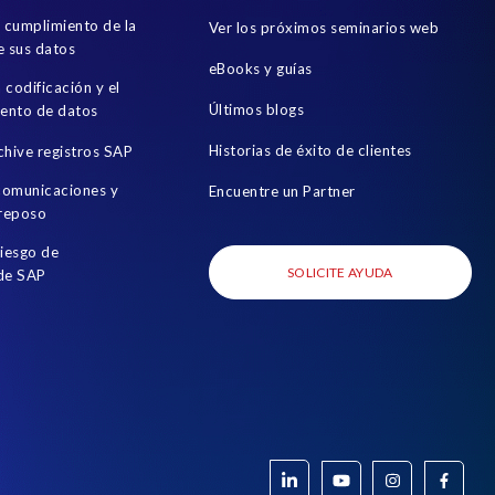
l cumplimiento de la
Ver los próximos seminarios web
e sus datos
eBooks y guías
a codificación y el
Últimos blogs
ento de datos
Historias de éxito de clientes
chive registros SAP
 comunicaciones y
Encuentre un Partner
 reposo
riesgo de
SOLICITE AYUDA
 de SAP