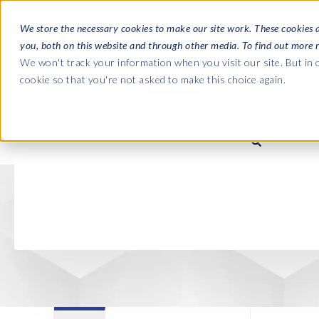
We store the necessary cookies to make our site work. These cookies 
you, both on this website and through other media. To find out more 
SOFTWARE
We won't track your information when you visit our site. But in o
cookie so that you're not asked to make this choice again.
ACERCA DE EPI-
Las guías
Journey 
La empresa
Payroll t
Nómina SAP HCM/HXM
Nómina SAP HCM/HXM
SAP S/4H
Quiénes somos
landscap
Our culture
HCM Productivity Suite
PRISM for Payroll
Road to S
complian
Careers
Query Manager
Supervisión de la integración 
SAP SuccessFactors
Partners
Query Manager Add-ons
Payroll reporting