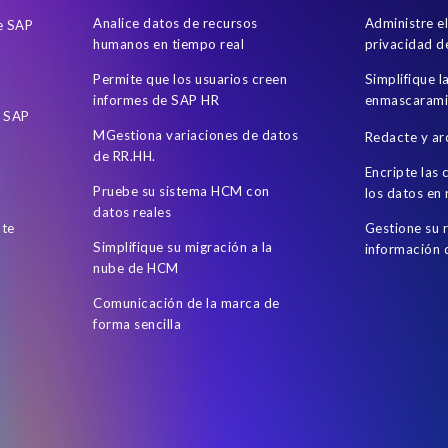
Analice datos de recursos
Administre e
de SAP
humanos en tiempo real
privacidad d
Permite que los usuarios creen
Simplifique l
informes de SAP HR
enmascarami
e SAP
MGestiona variaciones de datos
Redacte y ar
de RR.HH.
Encripte las
Pruebe su sistema HCM con
los datos en
datos reales
nte
Gestione su 
Simplifique su migración a la
información
nube de HCM
Comunicación de la marca de
forma sencilla