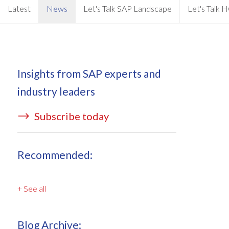
EPI-USE AppHaus Pretoria
Document Builder
Latest
News
Let's Talk SAP Landscape
Let's Talk
Creación de informes
Dónde estamos
Variance Monitor
Desarrollo específico para
DSM para HCM
clientes
Insights from SAP experts and
GeoClock
Desarrollo a medida
industry leaders
SAP BTP
Subscribe today
Todas las soluciones
All solutions
Recommended:
+ See all
Blog Archive: