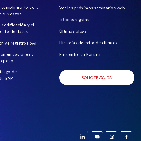
l cumplimiento de la
Ver los próximos seminarios web
e sus datos
eBooks y guías
a codificación y el
Últimos blogs
ento de datos
Historias de éxito de clientes
chive registros SAP
 comunicaciones y
Encuentre un Partner
 reposo
riesgo de
SOLICITE AYUDA
 de SAP