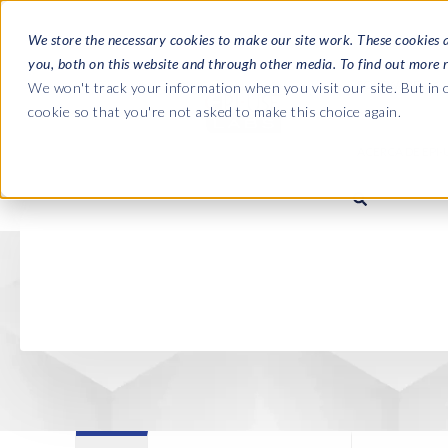
We store the necessary cookies to make our site work. These cookies 
you, both on this website and through other media. To find out more 
SOFTWARE
We won't track your information when you visit our site. But in o
cookie so that you're not asked to make this choice again.
ACERCA DE EPI-
Las guías
Journey 
La empresa
Payroll t
Nómina SAP HCM/HXM
Nómina SAP HCM/HXM
SAP S/4H
Quiénes somos
landscap
Our culture
HCM Productivity Suite
PRISM for Payroll
Road to S
complian
Careers
Query Manager
Supervisión de la integración 
SAP SuccessFactors
Partners
Query Manager Add-ons
Payroll reporting