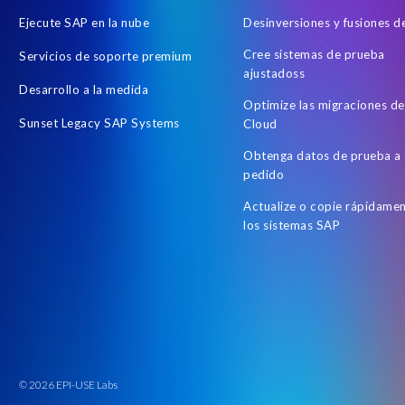
Ejecute SAP en la nube
Desinversiones y fusiones 
Cree sistemas de prueba
Servicios de soporte premium
ajustadoss
Desarrollo a la medida
Optimize las migraciones d
Sunset Legacy SAP Systems
Cloud
Obtenga datos de prueba a
pedido
Actualize o copie rápidame
los sistemas SAP
© 2026 EPI-USE Labs