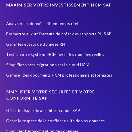
a
MAXIMISER VOTRE INVESTISSEMENT HCM SAP
v
e
a
Analyser les données RH en temps réel
l
Permettre aux utilisateurs de créer des rapports RH SAP
w
a
Gérer les écarts de données RH
y
Testez votre système HCM avec des données réelles
s
b
Simplifiez votre migration vers le cloud HCM
e
Générer des documents HCM professionnels et formatés
e
n
s
SIMPLIFIER VOTRE SÉCURITÉ ET VOTRE
o
CONFORMITÉ SAP
r
e
Gérer le risque lié aux informations SAP
s
Gérer le respect de la confidentialité de vos données
p
o
Simplifier l'anonymisation des données