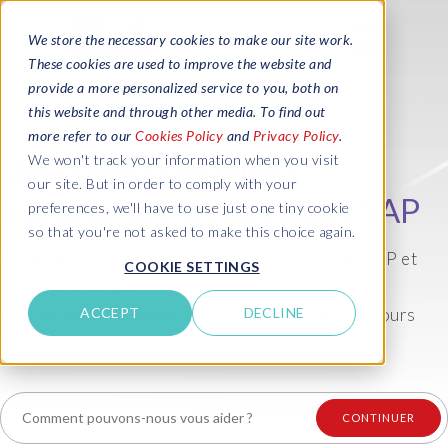
We store the necessary cookies to make our site work.
These cookies are used to improve the website and
provide a more personalized service to you, both on
this website and through other media. To find out
more refer to our
Cookies Policy
and
Privacy Policy
.
Découvrez comment
We won't track your information when you visit
our site. But in order to comply with your
transformer les paysages SAP
preferences, we'll have to use just one tiny cookie
so that you're not asked to make this choice again.
Ensemble, nous transformerons votre paysage SAP et
COOKIE SETTINGS
vous aiderons à résoudre vos défis d'entreprise.
Collaborons ensemble tout au long de votre parcours
ACCEPT
DECLINE
SAP.