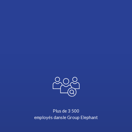
menacées. 1 % de notre chiffre
d'affaires est consacré au
programme ERP.
EN SAVOIR PLUS
Plus de 3 500
employés dans
le Group Elephant