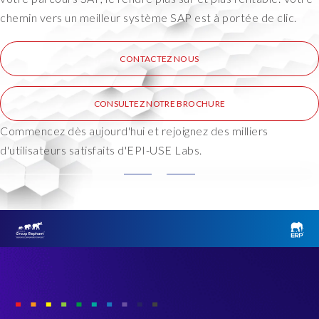
chemin vers un meilleur système SAP est à portée de clic.
CONTACTEZ NOUS
CONSULTEZ NOTRE BROCHURE
Commencez dès aujourd'hui et rejoignez des milliers
d'utilisateurs satisfaits d'EPI-USE Labs.
W
o
r
k
i
n
g
w
i