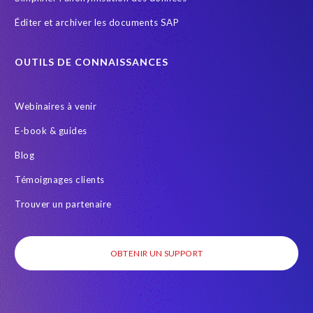
n
Éditer et archiver les documents SAP
s
i
v
OUTILS DE CONNAISSANCES
e
.
Webinaires à venir
Y
o
E-book & guides
u
Blog
c
a
Témoignages clients
n
a
Trouver un partenaire
l
w
a
OBTENIR UN SUPPORT
y
s
g