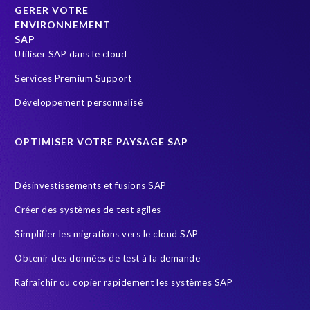
GERER VOTRE
t
ENVIRONNEMENT
h
SAP
E
Utiliser SAP dans le cloud
P
I
Services Premium Support
-
Développement personnalisé
U
S
E
OPTIMISER VOTRE PAYSAGE SAP
L
a
b
Désinvestissements et fusions SAP
s
Créer des systèmes de test agiles
,
t
Simplifier les migrations vers le cloud SAP
h
Obtenir des données de test à la demande
e
y
Rafraîchir ou copier rapidement les systèmes SAP
h