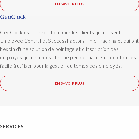
EN SAVOIR PLUS
o
u
GeoClock
t
7
GeoClock est une solution pour les clients qui utilisent
,
Employee Central et SuccessFactors Time Tracking et qui ont
6
m
besoin d'une solution de pointage et d'inscription des
i
employés qui ne nécessite que peu de maintenance et qui est
l
facile à utiliser pour la gestion du temps des employés.
l
i
EN SAVOIR PLUS
o
n
p
i
e
c
SERVICES
e
s