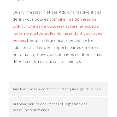
l
d
Query Manager™ et ses Add-ons résolvent ces
e
r
défis ; vous pouvez
combiner les données de
t
SAP sur site et de SuccessFactors, et accéder
o
facilement à toutes les données dont vous avez
t
besoin
. Les utilisateurs finaux peuvent être
h
habilités à créer des rapports par eux-mêmes,
e
en temps réel avec des données en direct, sans
e
x
dépendre de ressources techniques.
t
r
e
m
Améliorer le rapprochement et l'équilibrage de la paie
e
i
s
Automatiser les documents et la gestion des
w
ressources humaines
h