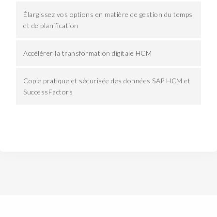
a
Élargissez vos options en matière de gestion du temps
t
et de planification
w
e
'
Accélérer la transformation digitale HCM
r
e
Copie pratique et sécurisée des données SAP HCM et
t
SuccessFactors
r
y
i
n
g
t
o
d
o
.
1