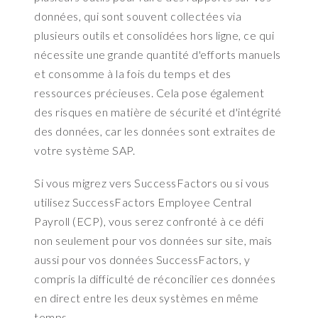
n
données, qui sont souvent collectées via
a
plusieurs outils et consolidées hors ligne, ce qui
g
nécessite une grande quantité d'efforts manuels
e
et consomme à la fois du temps et des
r
a
ressources précieuses. Cela pose également
n
des risques en matière de sécurité et d'intégrité
d
des données, car les données sont extraites de
D
votre système SAP.
o
c
Si vous migrez vers SuccessFactors ou si vous
u
utilisez SuccessFactors Employee Central
m
Payroll (ECP), vous serez confronté à ce défi
e
n
non seulement pour vos données sur site, mais
t
aussi pour vos données SuccessFactors, y
B
compris la difficulté de réconcilier ces données
u
en direct entre les deux systèmes en même
i
temps.