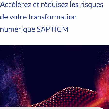
o
Accélérez et réduisez les risques
f
p
de votre transformation
a
p
numérique SAP HCM
e
r
w
e
'
v
e
s
a
v
e
d
.
I
n