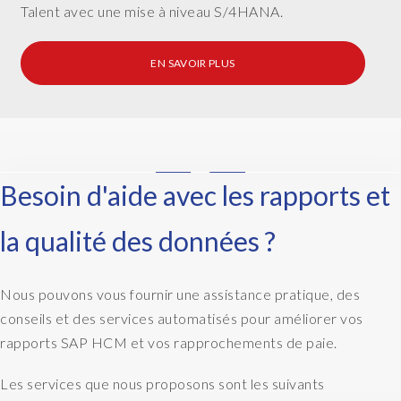
o
Talent avec une mise à niveau S/4HANA.
u
d
EN SAVOIR PLUS
w
i
t
h
t
h
W
Besoin d'aide avec les rapports et
a
e
t
r
la qualité des données ?
s
e
t
a
a
l
Nous pouvons vous fournir une assistance pratique, des
t
l
.
conseils et des services automatisés pour améliorer vos
y
S
rapports SAP HCM et vos rapprochements de paie.
t
o
r
m
Les services que nous proposons sont les suivants
y
y