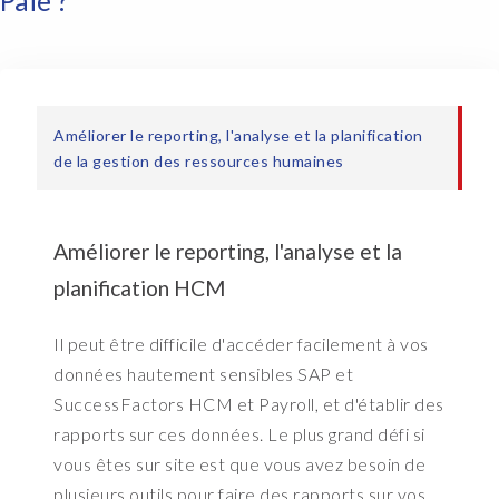
Paie ?
l
l
y
t
r
y
Améliorer le reporting, l'analyse et la planification
a
de la gestion des ressources humaines
n
d
t
Améliorer le reporting, l'analyse et la
a
k
planification HCM
e
Q
Il peut être difficile d'accéder facilement à vos
u
données hautement sensibles SAP et
e
SuccessFactors HCM et Payroll, et d'établir des
r
rapports sur ces données. Le plus grand défi si
y
M
vous êtes sur site est que vous avez besoin de
a
plusieurs outils pour faire des rapports sur vos