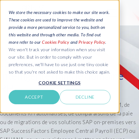
We store the necessary cookies to make our site work.
These cookies are used to improve the website and
provide a more personalized service to you, both on
this website and through other media. To find out
more refer to our
Cookies Policy
and
Privacy Policy
.
We won't track your information when you visit
our site. But in order to comply with your
Créez une entreprise
preferences, we'll have to use just one tiny cookie
so that you're not asked to make this choice again.
intelligente dans le domaine
COOKIE SETTINGS
RH
ACCEPT
DECLINE
Qu'il s'agisse de reporting et d'analyses SAP HCM, de
documents RH automatisés, de comparaisons de la paie
ou de migrations de vos solutions SAP on-premises vers
SAP SuccessFactors Employee Central Payroll (ECP) ou