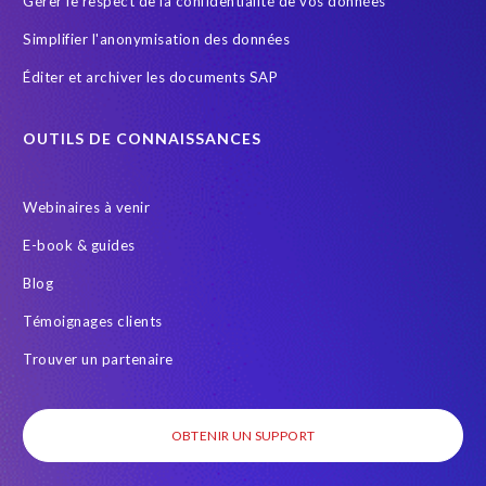
Gérer le respect de la confidentialité de vos données
s
b
t
Simplifier l'anonymisation des données
y
i
l
Éditer et archiver les documents SAP
c
e
t
t
e
OUTILS DE CONNAISSANCES
t
r
e
m
r
s
Webinaires à venir
o
,
r
E-book & guides
i
e
t
Blog
m
'
a
Témoignages clients
s
i
e
Trouver un partenaire
l
q
,
u
a
i
OBTENIR UN SUPPORT
n
v
d
a