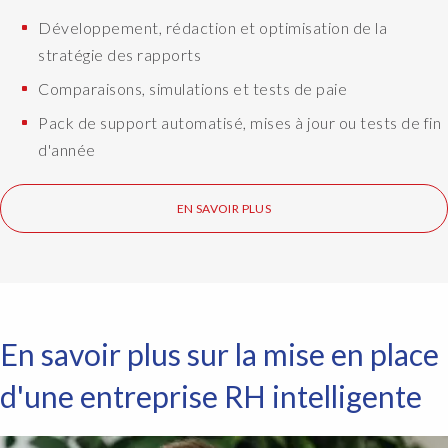
a
n
Développement, rédaction et optimisation de la
n
a
stratégie des rapports
d
m
t
Comparaisons, simulations et tests de paie
e
a
i
Pack de support automatisé, mises à jour ou tests de fin
k
s
e
d'année
G
Q
a
u
r
EN SAVOIR PLUS
e
y
r
M
y
i
M
d
a
g
n
l
En savoir plus sur la mise en place
a
e
g
d'une entreprise RH intelligente
y
e
,
r
a
a