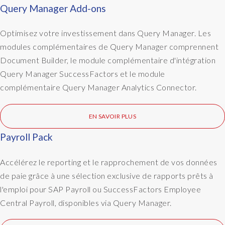
e
Query Manager Add-ons
r
r
Optimisez votre investissement dans Query Manager. Les
e
modules complémentaires de Query Manager comprennent
q
Document Builder, le module complémentaire d'intégration
u
e
Query Manager SuccessFactors et le module
s
complémentaire Query Manager Analytics Connector.
t
s
EN SAVOIR PLUS
.
A
Payroll Pack
n
d
Accélérez le reporting et le rapprochement de vos données
i
de paie grâce à une sélection exclusive de rapports prêts à
t
'
l'emploi pour SAP Payroll ou SuccessFactors Employee
s
Central Payroll, disponibles via Query Manager.
a
b