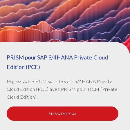
e
q
u
i
v
a
l
e
n
PRISM pour SAP S/4HANA Private Cloud
t
Edition (PCE)
t
o
Migrez votre HCM sur site vers S/4HANA Private
1
Cloud Edition (PCE) avec
PRISM pour HCM (Private
4
2
Cloud Edition).
c
a
EN SAVOIR PLUS
r
s
o