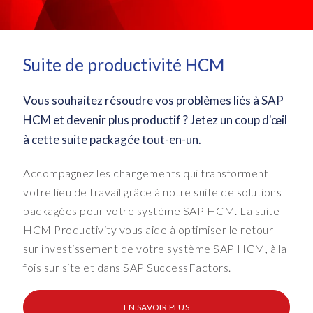
o
n
t
r
Suite de productivité HCM
a
c
Vous souhaitez résoudre vos problèmes liés à SAP
t
HCM et devenir plus productif ? Jetez un coup d'œil
s
à cette suite packagée tout-en-un.
,
1
0
Accompagnez les changements qui transforment
,
votre lieu de travail grâce à notre suite de solutions
0
packagées pour votre système SAP HCM. La suite
0
HCM Productivity vous aide à optimiser le retour
0
sur investissement de votre système SAP HCM, à la
e
fois sur site et dans SAP SuccessFactors.
m
p
l
EN SAVOIR PLUS