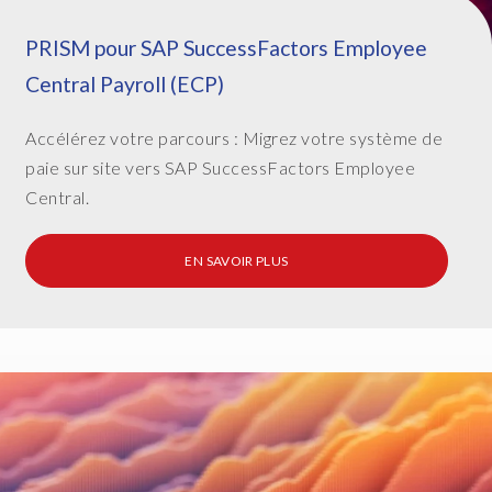
r
PRISM pour SAP SuccessFactors Employee
e
a
Central Payroll (ECP)
l
i
Accélérez votre parcours : Migrez votre système de
s
paie sur site vers SAP SuccessFactors Employee
t
Central.
i
c
t
EN SAVOIR PLUS
e
r
m
s
,
i
t
'
s