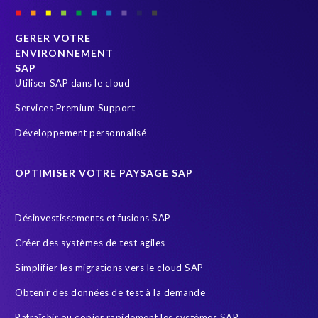
6
i
m
c
i
GERER VOTRE
a
l
ENVIRONNEMENT
Pays
*
t
l
SAP
e
Utiliser SAP dans le cloud
i
w
o
i
Services Premium Support
Comment décrivez-vous votre rôle?
*
n
t
p
Développement personnalisé
h
i
o
e
Comment pouvons-nous vous aider ?
u
OPTIMISER VOTRE PAYSAGE SAP
c
r
e
e
s
Désinvestissements et fusions SAP
m
o
p
Créer des systèmes de test agiles
f
l
p
Simplifier les migrations vers le cloud SAP
o
a
y
Je souhaite recevoir des communications de la part d'EPI-USE
Obtenir des données de test à la demande
p
e
Labs.
e
Rafraîchir ou copier rapidement les systèmes SAP