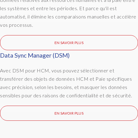
t
les systèmes et entre les périodes. Et parce qu'il est
o
automatisé, il élimine les comparaisons manuelles et accélère
m
vos processus.
a
t
e
EN SAVOIR PLUS
d
Data Sync Manager (DSM)
e
m
p
Avec DSM pour HCM, vous pouvez sélectionner et
l
transférer des objets de données HCM et Paie spécifiques
o
avec précision, selon les besoins, et masquer les données
y
sensibles pour des raisons de confidentialité et de sécurité.
e
e
l
EN SAVOIR PLUS
e
t
t