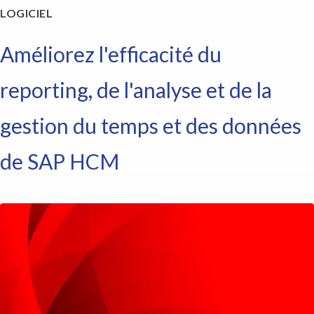
,
LOGICIEL
7
m
Améliorez l'efficacité du
i
l
l
reporting, de l'analyse et de la
i
o
gestion du temps et des données
n
f
de SAP HCM
r
e
e
l
a
n
c
e
r
c