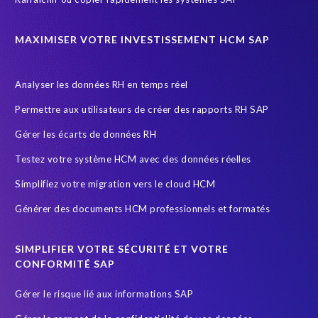
e
r
EPI-USE Labs s'engage à
protéger votre vie privée
. Vous pouvez vous
s
w
désabonner de ces communications à tout moment.
.
MAXIMISER VOTRE INVESTISSEMENT HCM SAP
e
S
'
o
v
w
Analyser les données RH en temps réel
e
h
s
Permettre aux utilisateurs de créer des rapports RH SAP
e
a
t
Gérer les écarts de données RH
v
h
e
Testez votre système HCM avec des données réelles
e
d
r
Simplifiez votre migration vers le cloud HCM
.
i
I
Générer des documents HCM professionnels et formatés
t
n
b
r
e
SIMPLIFIER VOTRE SÉCURITÉ ET VOTRE
e
l
CONFORMITÉ SAP
a
i
l
Gérer le risque lié aux informations SAP
v
i
e