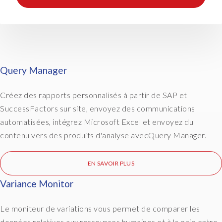
o
y
e
e
l
e
Query Manager
t
t
e
Créez des rapports personnalisés à partir de SAP et
r
SuccessFactors sur site, envoyez des communications
s
automatisées, intégrez Microsoft Excel et envoyez du
,
contenu vers des produits d'analyse avec
Query Manager.
a
n
d
EN SAVOIR PLUS
7
Variance Monitor
0
0
a
Le moniteur de variations vous permet de comparer les
u
données relatives aux ressources humaines et à la paie entre