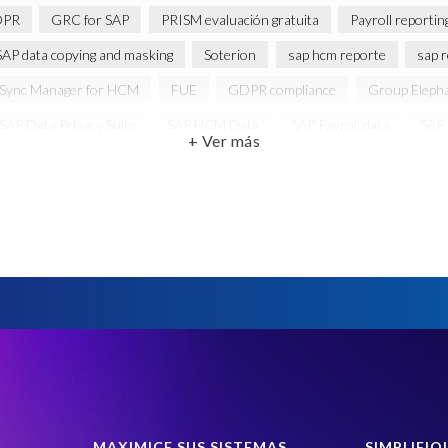
PR
GRC for SAP
PRISM evaluación gratuita
Payroll reportin
SAP data copying and masking
Soterion
sap hcm reporte
sap 
 Sync Manager for HCM
FUE
GDPR compliance
Group Eleph
SAP Data Privacy Suite
SAP HCM Data
SAP Payroll data
SAP 
+ Ver más
 Selectiva de Datos (SDT)
Variance Monitor
#Bikes4ERP
AF
Employee payroll
Gestión de datos de prueba SAP
Greenfield
HANA
Query Manager Analytics Connector
S4HANA
SAP ER
 Edition (S/4 PCE)
SAP SuccessFactors People Analytics
SAP Suc
SuccessFactors
System Landscape Optimization
Transformación 
forme nómina
sap informe tiempos
sap query hcm
sap query h
lephantsRhinosandPeople
#Nature
#Poverty Alleviation
#Wil
de datos de SAP data
Administración de datos de prueba
Amazon
TP
Beyond Corporate Purpose
Black Rhino Sanctuary
Black
MAXIMICE SUS SISTEMAS
SIMPLIFIQ