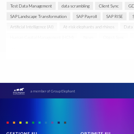
Test Data Management
data scrambling
Client Sync
GD
SAP Landscape Transformation
SAP Payroll
SAP RISE
Artificial Intelligence (AI)
At-risk elephants and rhinos
Data
Human Capital Management (HCM)
News
Object Sync
SAP test data management
SAP's licensing model
Transición
Community
DSM
Data Privacy suite
ERP Air Force
Intelligent Enterprise
Let's Talk HCM
Migraciones SAP S/4
SAP HXM 2021
SAP Road maps
SAP S/4HANA Private Cloud
SAP test system landscapes
Saphila
Seguridad de datos
a member of Group Elephant
groupelephant.com
sap informe
sap informe hr
sap in
sap reporte hr
sap reporte tiempos
#Conservation
#E
Acuerdo de Procesamiento de Datos SAP (DPA)
Administración 
Artificial Intelligence
Automated reports
Automation
B
GESTIONE SU
OPTIMIZE SU