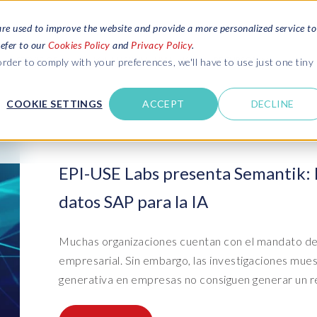
are used to improve the website and provide a more personalized service to
refer to our
Cookies Policy
and
Privacy Policy
.
SOLICITAR PRESUPUESTO
SERVICIOS
RECURSOS
rder to comply with your preferences, we'll have to use just one tiny
COOKIE SETTINGS
ACCEPT
DECLINE
USE LABS
 definitivas
Blogs
Lea las últimas noticias sobre SAP SLO,
from SAP HCM and
SAP HCM, Datos y Privacidad y Nube
Contáctenos
EPI-USE Labs presenta Semantik: l
o SAP SuccessFactors
Webinars
datos SAP para la IA
Acceda a las opiniones de expertos con
Entornos SAP y gestión de
Entornos SAP y gestión de
Pri
Ser
ANA data and
Contactar
webinars en directo y a pedido
datos de prueba
datos de prueba
dat
apl
e management
Obtenga soporte
Ebooks, guias y más..
Muchas organizaciones cuentan con el mandato de l
AP data privacy
Suite Data Sync Manager (DSM)
Migraciones PRISM a S/4HANA
Dat
Ser
Descargue libros electrónicos, guias y
empresarial. Sin embargo, las investigaciones mues
ce
Útimas novedades
más
de
generativa en empresas no consiguen generar un re
- System Builder/Shell Sync
System Landscape Optimization
- D
Mig
INSPIRE events
(SLO)
- Object Sync
- D
Bas