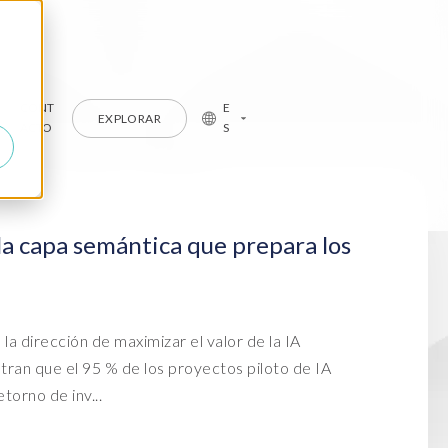
CONT
E
EXPLORAR
ACTO
S
Casos de éxito
Descubra los proyectos SAP de
nuestros clientes
a capa semántica que prepara los
Soporte
Obtenga ayuda con las soluciones de
vacidad y seguridad de
vicios gestionados de
EPI-USE Labs
os SAP
icaciones y nube
a dirección de maximizar el valor de la IA
Formación
a Privacy Suite
vicios gestionaos en la nube
Formaciones para apoyar su viaje en
tran que el 95 % de los proyectos piloto de IA
SAP
torno de inv...
ata Secure
raciones a la nube
ata Disclose
is managed services