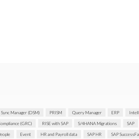
 Sync Manager (DSM)
PRISM
Query Manager
ERP
Intel
Compliance (GRC)
RISE with SAP
S/4HANA Migrations
SAP
People
Event
HR and Payroll data
SAP HR
SAP SuccessFa