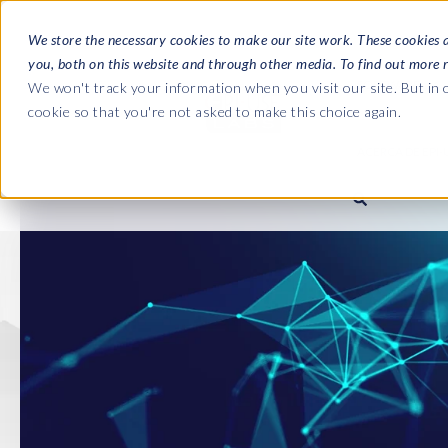
We store the necessary cookies to make our site work. These cookies 
you, both on this website and through other media. To find out more 
SOFTWARE
We won't track your information when you visit our site. But in o
cookie so that you're not asked to make this choice again.
ACERCA DE EPI-
Las guías
Journey 
La empresa
Payroll t
Nómina SAP HCM/HXM
Nómina SAP HCM/HXM
SAP S/4H
Quiénes somos
landscap
Our culture
HCM Productivity Suite
PRISM for Payroll
Road to S
complian
Careers
Query Manager
Supervisión de la integración 
SAP SuccessFactors
Partners
Query Manager Add-ons
Payroll reporting