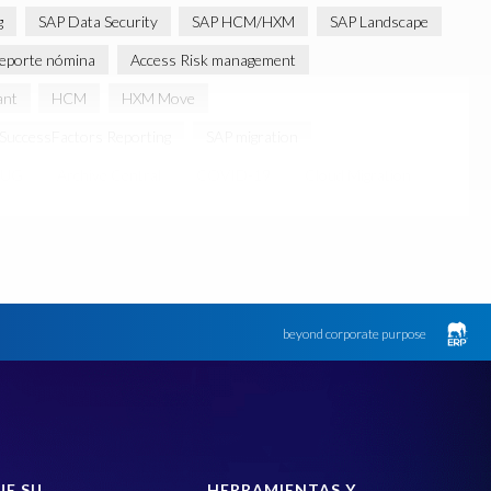
g
SAP Data Security
SAP HCM/HXM
SAP Landscape
reporte nómina
Access Risk management
ant
HCM
HXM Move
SuccessFactors Reporting
SAP migration
SUG
Archive Central
COVID-19
Cloud Migration
HCM Reporting
HR
HR employee reports
P HCM
SAP GDPR
SAP HCM On-Premise Solutions
cessFactors Roadmaps
SAP and SuccessFactors HXM Reporting
Digital
Transformation
data testing
beyond corporate purpose
r
sap query nómina
sap query tiempos
sap reporte
dLifeConservation
AI agents
ASUG
Anti-poaching
Archivado de datos
Archive
 rhino
Brownfield
COVID-19 vaccinations
UE SU
HERRAMIENTAS Y