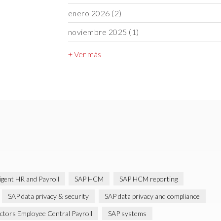
enero 2026
(2)
noviembre 2025
(1)
+ Ver más
ligent HR and Payroll
SAP HCM
SAP HCM reporting
SAP data privacy & security
SAP data privacy and compliance
ctors Employee Central Payroll
SAP systems