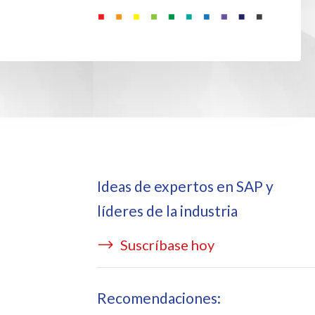
ata Redact
vate cloud hosting
ata Retain
P on AWS
erion (GRC)
 en Azure
icense Manager
Ideas de expertos en SAP y
líderes de la industria
Suscríbase hoy
Recomendaciones: