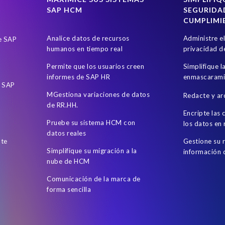
SAP HCM
SEGURIDA
AP
Cloud
Comparing data
Copy and mask test data
Custo
CUMPLIMI
vacy by design
Data security breaches
Decommissioning
Dec
Analice datos de recursos
Administre e
de SAP
ERP Melorane Game Reserve
Employee Central Payroll
Emplo
humanos en tiempo real
privacidad d
ant
Entorno en la nube
European operations
FUE Licensing
Permite que los usuarios creen
Simplifique l
informes de SAP HR
enmascarami
istorical data
Hourly time tracking
Human Resources
Hybrid
e SAP
MGestiona variaciones de datos
Redacte y ar
Melorane ERP Game Reserve
Namibia
Noticias
Organization 
de RR.HH.
Encripte las
Personal data
Production system
Protection of Personal Informa
Pruebe su sistema HCM con
los datos en
datos reales
Risk monitoring
Robotic Process Automation (RPA)
SAP Analytic
nte
Gestione su 
Simplifique su migración a la
información
roll customers
SAP HCM 2021
SAP HCM 2023
SAP HCM Pay
nube de HCM
loud
SAP Pinnacle Awards
SAP Query
SAP Reporting
SA
Comunicación de la marca de
e Management
SAP SuccessFactors Time Tracking
SAP TDMS
forma sencilla
a privacy assessment service
SAP environment
SAP security
Factors' Employee Central Payroll
Sunsetting legacy data
Transfo