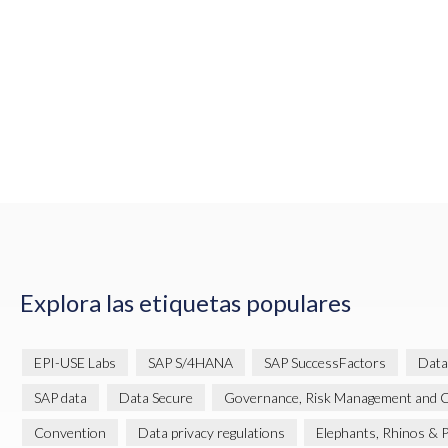
Explora las etiquetas populares
EPI-USE Labs
SAP S/4HANA
SAP SuccessFactors
Data
SAP data
Data Secure
Governance, Risk Management and 
Convention
Data privacy regulations
Elephants, Rhinos & 