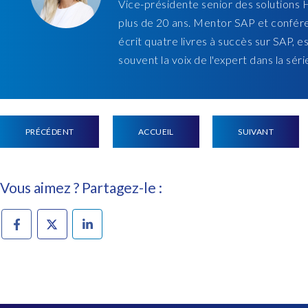
Vice-présidente senior des solutions
plus de 20 ans. Mentor SAP et confér
écrit quatre livres à succès sur SAP, 
souvent la voix de l'expert dans la sé
PRÉCÉDENT
ACCUEIL
SUIVANT
Vous aimez ? Partagez-le :