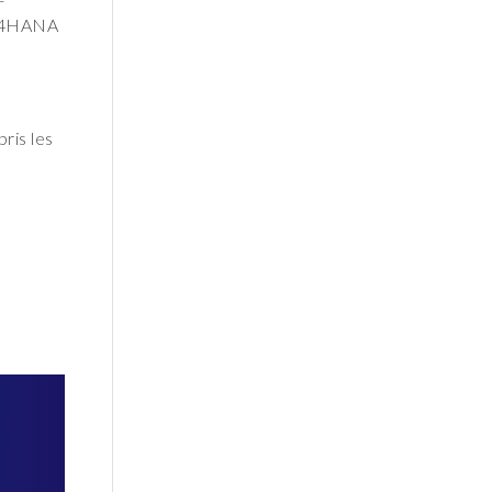
 S/4HANA
ris les