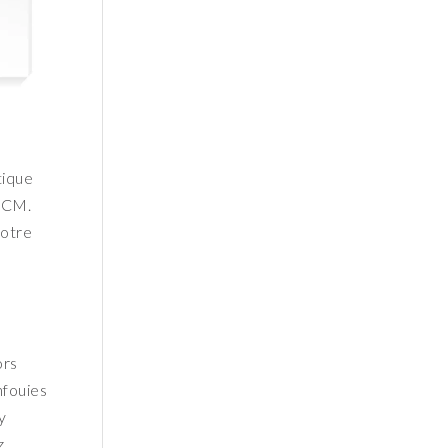
tique
 HCM.
votre
ors
nfouies
y
z