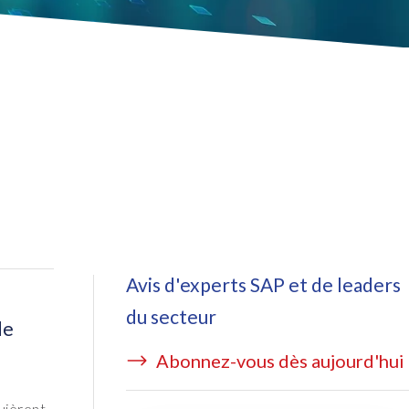
ata Redact
vate cloud hosting
ata Retain
P on AWS
erion (GRC)
 sur Azure
icense Manager
Avis d'experts SAP et de leaders
du secteur
de
Abonnez-vous dès aujourd'hui
quièrent