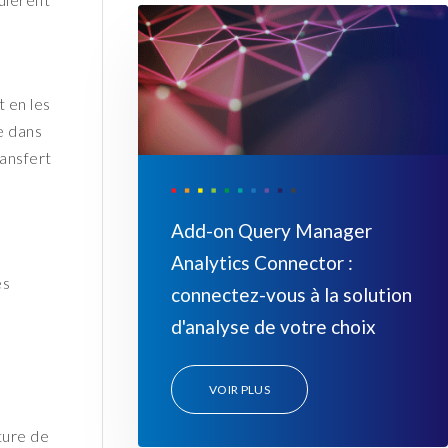
t en les
e dans
ransfert
Add-on Query Manager
Analytics Connector :
es
connectez-vous à la solution
d'analyse de votre choix
VOIR PLUS
ture de