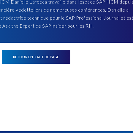
 HCM Danielle Larocca travaille dans l'espace SAP HCM depui
encière vedette lors de nombreuses conférences, Danielle a
est rédactrice technique pour le SAP Professional Journal et es
rie Ask the Expert de SAPInsider pour les RH.
RETOUR EN HAUT DE PAGE