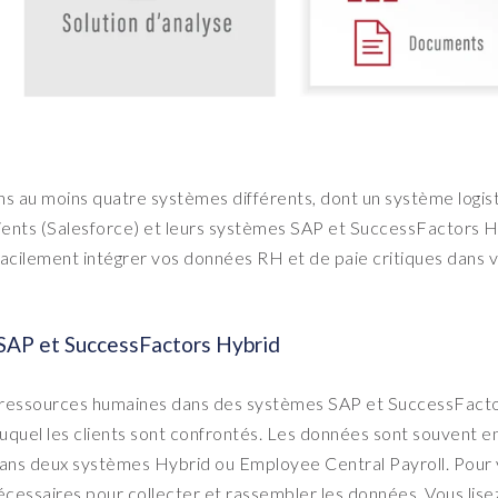
ns au moins quatre systèmes différents, dont un système logis
clients (Salesforce) et leurs systèmes SAP et SuccessFactors
acilement intégrer vos données RH et de paie critiques dans 
 SAP et SuccessFactors Hybrid
e ressources humaines dans des systèmes SAP et SuccessFact
uquel les clients sont confrontés. Les données sont souvent e
dans deux systèmes Hybrid ou Employee Central Payroll. Pour 
écessaires pour collecter et rassembler les données. Vous lise