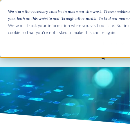
We store the necessary cookies to make our site work. These cookies 
you, both on this website and through other media. To find out more 
LOGICIELS
We won't track your information when you visit our site. But in o
cookie so that you're not asked to make this choice again.
À PROPOS
Guides c
Journey 
Entreprise
C
Payroll t
SAP HCM et Paie
SAP HCM et Paie
SAP S/4H
Qui sommes nous?
S
landscap
Notre culture
D
HCM Productivity Suite
PRISM for Payroll
Road to S
complian
Carrières
I
Query Manager
SAP SuccessFactors Integrati
monitoring
Partenaires
Query Manager Add-ons
Payroll reporting