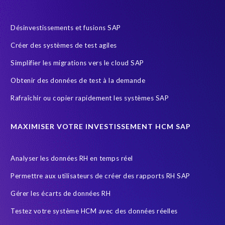
ERP Honey
ERP K9 Unit
Ecosysteme SAP
Employee data
Endangered Elephant
Environnement Cloud
Désinvestissements et fusions SAP
FUE
General Data Protection
Créer des systèmes de test agiles
General Data Protection Regulation
Gestion des riques d'accès
Simplifier les migrations vers le cloud SAP
Governance, Risk Management and Compliance (GRC)
HCM
Obtenir des données de test à la demande
HIPPA
HR
HR employee reports
HXM Move
Rafraîchir ou copier rapidement les systèmes SAP
Human Resources
Infotype
Intelligent HR and Payroll
Object Sync
POPI Act
Paie
Payroll
MAXIMISER VOTRE INVESTISSEMENT HCM SAP
Payroll reporting
Query Manager Analytics Connector
Analyser les données RH en temps réel
S/4HANA Migrations
SAP
SAP Analytics Cloud
Permettre aux utilisateurs de créer des rapports RH SAP
SAP Cloud
SAP GDPR
SAP HCM reporting
Gérer les écarts de données RH
SAP HR Reporting
SAP Landscape Transformation
Testez votre système HCM avec des données réelles
SAP Payroll
SAP Payroll data
SAP RISE
SAP data