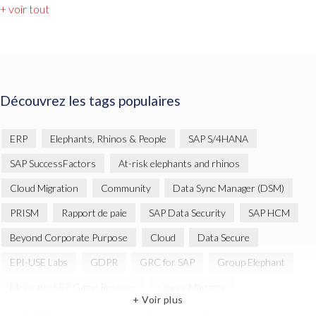
+ voir tout
Découvrez les tags populaires
ERP
Elephants, Rhinos & People
SAP S/4HANA
SAP SuccessFactors
At-risk elephants and rhinos
Cloud Migration
Community
Data Sync Manager (DSM)
PRISM
Rapport de paie
SAP Data Security
SAP HCM
Beyond Corporate Purpose
Cloud
Data Secure
EPI-USE Labs
GDPR
GRC for SAP
Group Elephant
Melorane ERP Game Reserve
Query Manager
+ Voir plus
RISE with SAP
SAP HCM/HXM
SAP HR