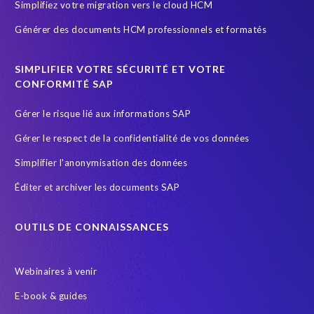
Simplifiez votre migration vers le cloud HCM
SAP data privacy and compliance
SAP security
Générer des documents HCM professionnels et formatés
Secure scrambled production data for testing
Securitée des données
South Africa
SIMPLIFIER VOTRE SÉCURITÉ ET VOTRE
SuccessFactors' Employee Central Payroll
CONFORMITÉ SAP
System Landscape Optimization
Système SAP
Gérer le risque lié aux informations SAP
Sécurité et conformité
Test Data Management
Gérer le respect de la confidentialité de vos données
Transformation
Transformation without re-implementation
Simplifier l'anonymisation des données
Wildlife conservation
anonymised data
groupelephant.com
Éditer et archiver les documents SAP
quality of test data
s/4HANA
test data masking
OUTILS DE CONNAISSANCES
Webinaires à venir
E-book & guides