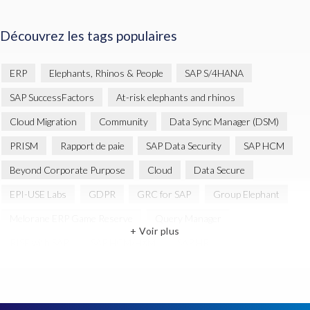
Découvrez les tags populaires
ERP
Elephants, Rhinos & People
SAP S/4HANA
SAP SuccessFactors
At-risk elephants and rhinos
Cloud Migration
Community
Data Sync Manager (DSM)
PRISM
Rapport de paie
SAP Data Security
SAP HCM
Beyond Corporate Purpose
Cloud
Data Secure
EPI-USE Labs
GDPR
GRC for SAP
Group Elephant
Melorane ERP Game Reserve
Query Manager
+ Voir plus
RISE with SAP
SAP HCM/HXM
SAP HR
SAP SuccessFactors Employee Central Payroll
SAP data copying and masking
SAP data privacy & security