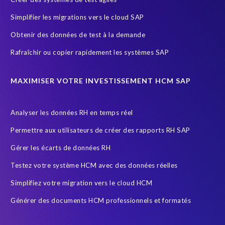
General Data Protection Regulation
Gestion des riques d'accès
Simplifier les migrations vers le cloud SAP
Governance, Risk Management and Compliance (GRC)
HCM
Obtenir des données de test à la demande
HIPPA
HR
HR employee reports
HXM Move
Rafraîchir ou copier rapidement les systèmes SAP
Human Resources
Infotype
Intelligent HR and Payroll
Object Sync
POPI Act
Paie
Payroll
MAXIMISER VOTRE INVESTISSEMENT HCM SAP
Payroll reporting
Query Manager Analytics Connector
Analyser les données RH en temps réel
S/4HANA Migrations
SAP
SAP Analytics Cloud
Permettre aux utilisateurs de créer des rapports RH SAP
SAP Cloud
SAP GDPR
SAP HCM reporting
Gérer les écarts de données RH
SAP HR Reporting
SAP Landscape Transformation
Testez votre système HCM avec des données réelles
SAP Payroll
SAP Payroll data
SAP RISE
SAP data
Simplifiez votre migration vers le cloud HCM
SAP data privacy and compliance
SAP security
Générer des documents HCM professionnels et formatés
Secure scrambled production data for testing
Securitée des données
South Africa