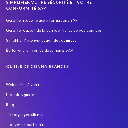
SIMPLIFIER VOTRE SÉCURITÉ ET VOTRE
SuccessFactors' Employee Central Payroll
CONFORMITÉ SAP
System Landscape Optimization
Système SAP
Gérer le risque lié aux informations SAP
Sécurité et conformité
Test Data Management
Gérer le respect de la confidentialité de vos données
Transformation
Transformation without re-implementation
Simplifier l'anonymisation des données
Wildlife conservation
anonymised data
groupelephant.com
Éditer et archiver les documents SAP
quality of test data
s/4HANA
test data masking
OUTILS DE CONNAISSANCES
Webinaires à venir
E-book & guides
Blog
Témoignages clients
Trouver un partenaire