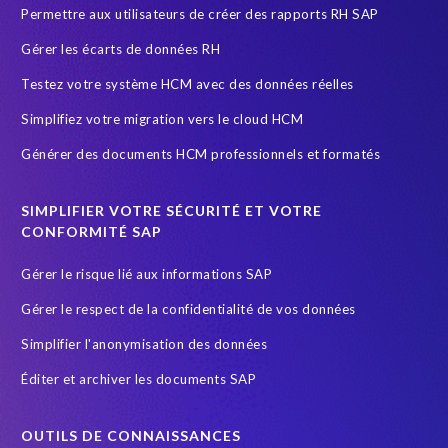
Permettre aux utilisateurs de créer des rapports RH SAP
SAP Cloud
SAP GDPR
SAP HCM reporting
Gérer les écarts de données RH
SAP HR Reporting
SAP Landscape Transformation
Testez votre système HCM avec des données réelles
SAP Payroll
SAP Payroll data
SAP RISE
SAP data
Simplifiez votre migration vers le cloud HCM
SAP data privacy and compliance
SAP security
Générer des documents HCM professionnels et formatés
Secure scrambled production data for testing
Securitée des données
South Africa
SIMPLIFIER VOTRE SÉCURITÉ ET VOTRE
SuccessFactors' Employee Central Payroll
CONFORMITÉ SAP
System Landscape Optimization
Système SAP
Gérer le risque lié aux informations SAP
Sécurité et conformité
Test Data Management
Gérer le respect de la confidentialité de vos données
Transformation
Transformation without re-implementation
Simplifier l'anonymisation des données
Wildlife conservation
anonymised data
groupelephant.com
Éditer et archiver les documents SAP
quality of test data
s/4HANA
test data masking
OUTILS DE CONNAISSANCES