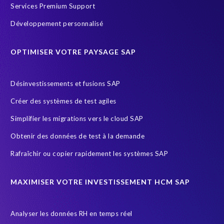
Corporate Social Responsibility
Customer-specific infotypes
Services Premium Support
DSM
Data Privacy
Data Sync Manager
Data masking
Développement personnalisé
Data privacy regulations
Données SAP
ERP Air Force
OPTIMISER VOTRE PAYSAGE SAP
ERP Honey
ERP K9 Unit
Ecosysteme SAP
Employee data
Endangered Elephant
Environnement Cloud
Désinvestissements et fusions SAP
FUE
General Data Protection
Créer des systèmes de test agiles
General Data Protection Regulation
Gestion des riques d'accès
Simplifier les migrations vers le cloud SAP
Governance, Risk Management and Compliance (GRC)
HCM
Obtenir des données de test à la demande
HIPPA
HR
HR employee reports
HXM Move
Rafraîchir ou copier rapidement les systèmes SAP
Human Resources
Infotype
Intelligent HR and Payroll
Object Sync
POPI Act
Paie
Payroll
MAXIMISER VOTRE INVESTISSEMENT HCM SAP
Payroll reporting
Query Manager Analytics Connector
Analyser les données RH en temps réel
S/4HANA Migrations
SAP
SAP Analytics Cloud