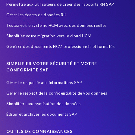
Permettre aux utilisateurs de créer des rapports RH SAP
SAP Cloud
SAP GDPR
SAP HCM reporting
Gérer les écarts de données RH
SAP HR Reporting
SAP Landscape Transformation
Testez votre système HCM avec des données réelles
SAP Payroll
SAP Payroll data
SAP RISE
SAP data
Simplifiez votre migration vers le cloud HCM
SAP data privacy and compliance
SAP security
Générer des documents HCM professionnels et formatés
Secure scrambled production data for testing
Securitée des données
South Africa
SIMPLIFIER VOTRE SÉCURITÉ ET VOTRE
SuccessFactors' Employee Central Payroll
CONFORMITÉ SAP
System Landscape Optimization
Système SAP
Gérer le risque lié aux informations SAP
Sécurité et conformité
Test Data Management
Gérer le respect de la confidentialité de vos données
Transformation
Transformation without re-implementation
Simplifier l'anonymisation des données
Wildlife conservation
anonymised data
groupelephant.com
Éditer et archiver les documents SAP
quality of test data
s/4HANA
test data masking
OUTILS DE CONNAISSANCES