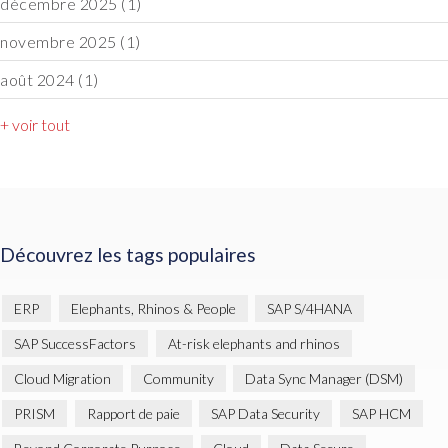
décembre 2025
(1)
novembre 2025
(1)
août 2024
(1)
+ voir tout
Découvrez les tags populaires
ERP
Elephants, Rhinos & People
SAP S/4HANA
SAP SuccessFactors
At-risk elephants and rhinos
Cloud Migration
Community
Data Sync Manager (DSM)
PRISM
Rapport de paie
SAP Data Security
SAP HCM