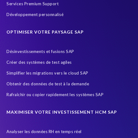
Corporate Social Responsibility
Customer-specific infotypes
Services Premium Support
DSM
Data Privacy
Data Sync Manager
Data masking
Développement personnalisé
Data privacy regulations
Données SAP
ERP Air Force
OPTIMISER VOTRE PAYSAGE SAP
ERP Honey
ERP K9 Unit
Ecosysteme SAP
Employee data
Endangered Elephant
Environnement Cloud
Désinvestissements et fusions SAP
FUE
General Data Protection
Créer des systèmes de test agiles
General Data Protection Regulation
Gestion des riques d'accès
Simplifier les migrations vers le cloud SAP
Governance, Risk Management and Compliance (GRC)
HCM
Obtenir des données de test à la demande
HIPPA
HR
HR employee reports
HXM Move
Rafraîchir ou copier rapidement les systèmes SAP
Human Resources
Infotype
Intelligent HR and Payroll
Object Sync
POPI Act
Paie
Payroll
MAXIMISER VOTRE INVESTISSEMENT HCM SAP
Payroll reporting
Query Manager Analytics Connector
Analyser les données RH en temps réel
S/4HANA Migrations
SAP
SAP Analytics Cloud